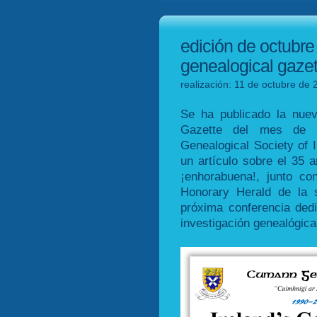
edición de octubre 
genealogical gazet
realización: 11 de octubre de 
Se ha publicado la nuev
Gazette del mes de oc
Genealogical Society of 
un artículo sobre el 35 a
¡enhorabuena!, junto c
Honorary Herald de la 
próxima conferencia dedic
investigación genealógica