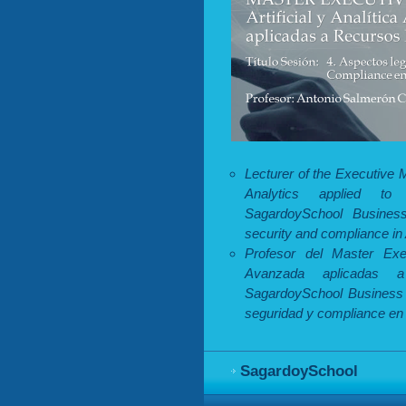
Lecturer of the Executive M
Analytics applied t
SagardoySchool Busines
security and compliance in A
Profesor del Master Execu
Avanzada aplicadas 
SagardoySchool Business 
seguridad y compliance en la
SagardoySchool