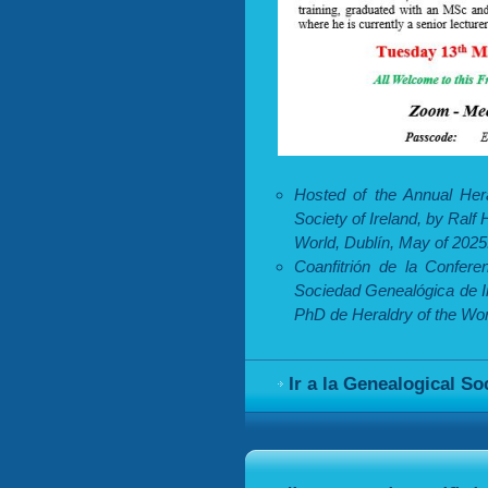
Hosted of the Annual Hera
Society of Ireland, by Ralf
World, Dublín, May of 2025
Coanfitrión de la Confere
Sociedad Genealógica de Ir
PhD de Heraldry of the Wor
Ir a la Genealogical So