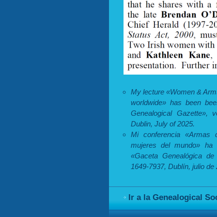
My lecture «Women & Arms
worldwide» has been been
Genealogical Gazette», 
Dublin, July of 2025.
Mi conferencia «Armas 
mujeres del mundo» ha s
«Gaceta Genealógica de 
1649-7937, Dublín, julio de
Ir a la Genealogical So