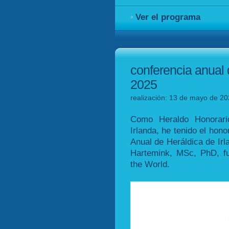
Ver el programa
conferencia anual 
2025
realización: 13 de mayo de 20
Como Heraldo Honorari
Irlanda, he tenido el hono
Anual de Heráldica de Irl
Hartemink, MSc, PhD, fu
the World.