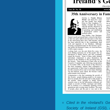
Cited in the «Ireland’s G
Society of Ireland (GSI)