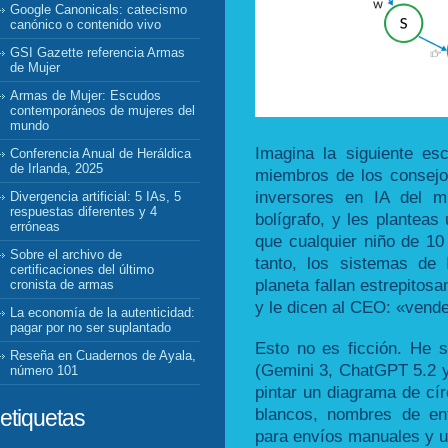
Google Canonicals: catecismo
canónico o contenido vivo
GSI Gazette referencia Armas
de Mujer
Armas de Mujer: Escudos
contemporáneos de mujeres del
mundo
Imagina la siguiente es
Conferencia Anual de Heráldica
de Irlanda, 2025
miembros de los consejo
inversores en IA del m
Divergencia artificial: 5 IAs, 5
respuestas diferentes y 4
bolígrafo, y les planteas
erróneas
que cualquier niño de 10
Sobre el archivo de
tanto, los sistemas de
certificaciones del último
planeta fallan estrepitos
cronista de armas
y le dicen al CEO: «vend
La economía de la autenticidad:
pagar por no ser suplantado
Esto no es ficción. He 
Reseña en Cuadernos de Ayala,
(Gemini 3, ChatGPT 5.2 
número 101
pintar un diagrama de cír
blancos, nombres de en
etiquetas
para envíos manuales y un