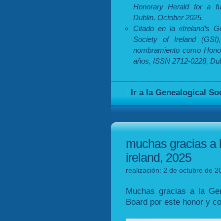
Honorary Herald for a fu
Dublin, October 2025.
Citado en la «Ireland’s G
Society of Ireland (GSI
nombramiento como Honora
años, ISSN 2712-0228, Dub
Ir a la Genealogical So
muchas gracias a l
ireland, 2025
realización: 2 de octubre de 2
Muchas gracias a la Gen
Board por este honor y c