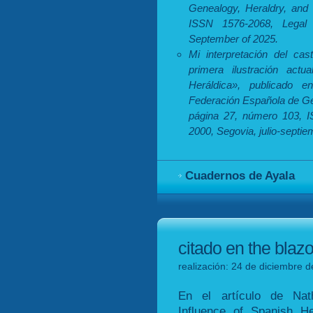
Genealogy, Heraldry, and 
ISSN 1576-2068, Legal 
September of 2025.
Mi interpretación del cas
primera ilustración actu
Heráldica», publicado 
Federación Española de Gen
página 27, número 103, I
2000, Segovia, julio-septi
Cuadernos de Ayala
citado en the blaz
realización: 24 de diciembre d
En el artículo de Nath
Influence of Spanish H