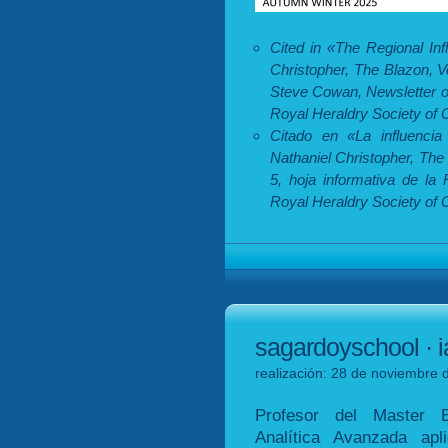
Cited in «The Regional In
Christopher, The Blazon, 
Steve Cowan, Newsletter of
Royal Heraldry Society of
Citado en «La influencia
Nathaniel Christopher, The
5, hoja informativa de la
Royal Heraldry Society of 
sagardoyschool · i
realización: 28 de noviembre 
Profesor del Master Ex
Analítica Avanzada ap