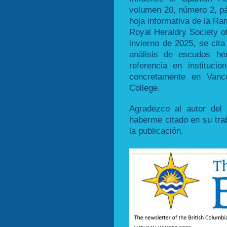
volumen 20, número 2, pá
hoja informativa de la Ra
Royal Heraldry Society o
invierno de 2025, se cita
análisis de escudos he
referencia en instituc
concretamente en Vanco
College.
Agradezco al autor del a
haberme citado en su trab
la publicación.