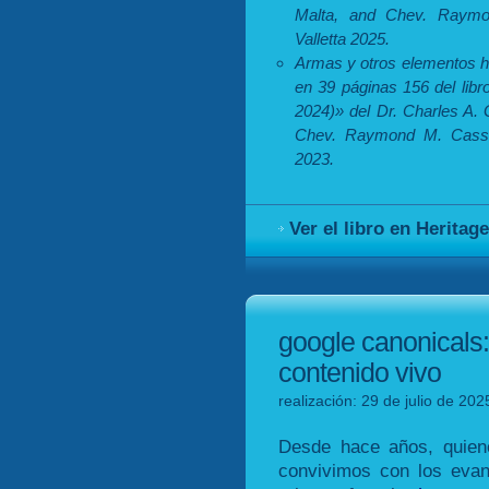
Malta, and Chev. Raymon
Valletta 2025.
Armas y otros elementos he
en 39 páginas 156 del lib
2024)» del Dr. Charles A.
Chev. Raymond M. Cassar,
2023.
Ver el libro en Heritag
google canonicals
contenido vivo
realización: 29 de julio de 202
Desde hace años, quien
convivimos con los eva