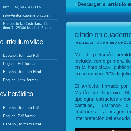
Descargar el artículo 
fax: (+34) 917 906 869
info@antoniosalmeron.com
Paseo de la Castellana 135,
floor 7, 28046 Madrid, Spain
citado en cuadern
curriculum vitae
realización: 3 de enero de 202
Mi interpretación heráld
Español, formato Pdf
incluida como primera ilu
English, Pdf format
en la heráldica», public
Español, formato Html
en su número 103 de juli
English, Html format
El artículo, firmado por
Martín de Eugenio, M
cv heráldico
tipología, estructura y co
castillos, ilustrando 
Español, formato Pdf
históricos. La imagen in
English, Pdf format
interpretación del escudo 
Español, formato Html