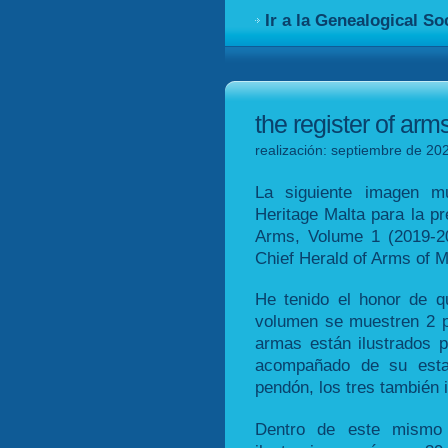
Ir a la Genealogical So
the register of arm
realización: septiembre de 20
La siguiente imagen mu
Heritage Malta para la pr
Arms, Volume 1 (2019-20
Chief Herald of Arms of M
He tenido el honor de qu
volumen se muestren 2 p
armas están ilustrados 
acompañado de su estan
pendón, los tres también 
Dentro de este mismo 