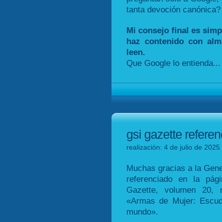
tanta devoción canónica?
Mi consejo final es simp
haz contenido con alma
leen.
Que Google lo entienda... 
gsi gazette refere
realización: 4 de julio de 2025
Muchas gracias a la Genea
referenciado en la pág
Gazette, volumen 20, n
«Armas de Mujer: Escud
mundo».