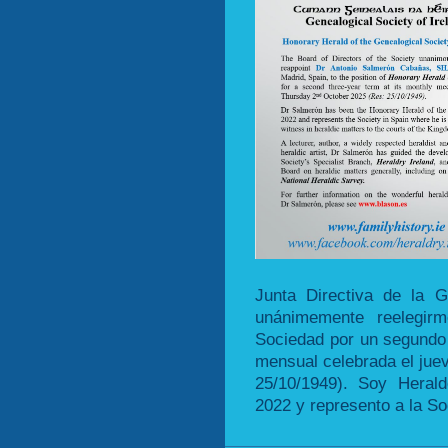
Junta Directiva de la G
unánimemente reelegir
Sociedad por un segundo
mensual celebrada el jue
25/10/1949). Soy Heral
2022 y represento a la S