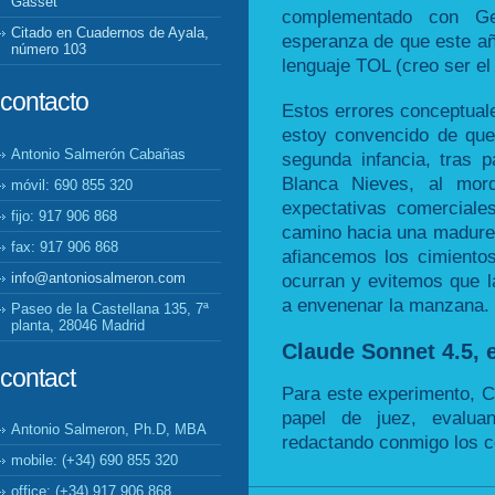
Gasset
complementado con Ge
Citado en Cuadernos de Ayala,
esperanza de que este a
número 103
lenguaje TOL (creo ser el
contacto
Estos errores conceptuale
estoy convencido de que
Antonio Salmerón Cabañas
segunda infancia, tras
Blanca Nieves, al mo
móvil: 690 855 320
expectativas comerciale
fijo: 917 906 868
camino hacia una madurez
fax: 917 906 868
afiancemos los cimiento
info@antoniosalmeron.com
ocurran y evitemos que l
a envenenar la manzana.
Paseo de la Castellana 135, 7ª
planta, 28046 Madrid
Claude Sonnet 4.5, e
contact
Para este experimento, 
papel de juez, evalua
Antonio Salmeron, Ph.D, MBA
redactando conmigo los co
mobile: (+34) 690 855 320
office: (+34) 917 906 868