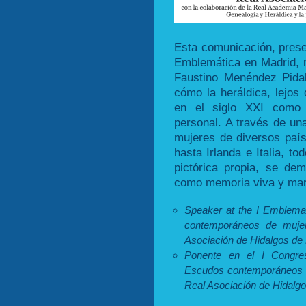
Esta comunicación, prese
Emblemática en Madrid, 
Faustino Menéndez Pida
cómo la heráldica, lejos
en el siglo XXI como 
personal. A través de u
mujeres de diversos paí
hasta Irlanda e Italia, to
pictórica propia, se de
como memoria viva y marc
Speaker at the I Emblem
contemporáneos de mujer
Asociación de Hidalgos de 
Ponente en el I Congr
Escudos contemporáneos d
Real Asociación de Hidalgo