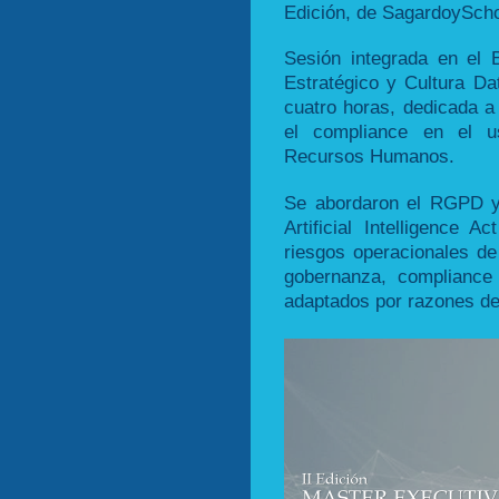
Edición, de SagardoyScho
Sesión integrada en el 
Estratégico y Cultura Da
cuatro horas, dedicada a 
el compliance en el us
Recursos Humanos.
Se abordaron el RGPD y 
Artificial Intelligence A
riesgos operacionales de
gobernanza, compliance 
adaptados por razones de