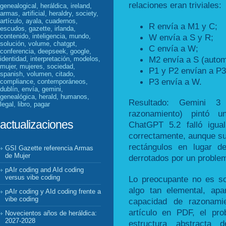
relaciones eran triviales:
genealogical, heráldica, ireland,
armas, artificial, heraldry, society,
artículo, ayala, cuadernos,
R envía a M1 y C;
escudos, gazette, irlanda,
W envía a S y R;
contenido, inteligencia, mundo,
solución, volume, chatgpt,
C envía a W;
conferencia, deepseek, google,
M2 envía a S (autom
identidad, interpretación, modelos,
mujer, mujeres, sociedad,
P1 y P2 envían a P3
spanish, volumen, citado,
P3 envía a W.
compliance, contemporáneos,
dublín, envía, gemini,
genealógica, herald, humanos,
Resultado: Gemini 
legal, libro, pagar
razonamiento) pintó 
actualizaciones
ChatGPT 5.2 falló igua
correctamente, aunque su
rectángulos en lugar de
GSI Gazette referencia Armas
de Mujer
derrotados por un problem
pAIr coding and AId coding
versus vibe coding
Lo preocupante no es so
algo tan elemental, ap
pAIr coding y AId coding frente a
vibe coding
capacidad de razonami
artículo en PDF, el pr
Novecientos años de heráldica:
2027-2028
estructura abstracta