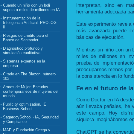
interpretan, sino en mat
Cuando un niño con un boli
supera a miles de millones en IA
herramienta adecuada par
Instrumentación de la
Inteligencia Artificial: PROLOG
Este experimento revela u
II
más avanzada puede coe
Riesgos de crédito para el
básicas de ejecución.
Banco de Santander
Diagnóstico profundo y
Mientras un niño con un b
simulación cualitativa
miles de millones en in
Sistemas expertos en la
prueba de implementació
empresa
preocuparnos menos por l
Citado en The Blazon, número
la consistencia en lo fun
103
Armas de Mujer: Escudos
Fe en el futuro de la
contemporáneos de mujeres del
mundo
Como Doctor en IA desde
Publicity optimization, IE
aún llevaba pañales, he v
Business School
este campo. Hoy disfru
SagardoySchool · IA, Seguridad
siquiera imaginábamos en
y Compliance
MAP y Fundación Ortega y
ChatGPT se ha convertido