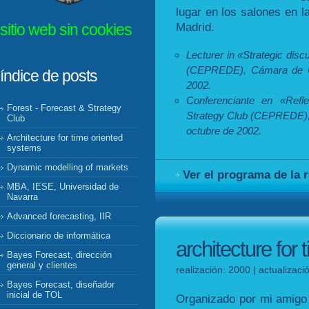
lugar en los salones en 
Madrid.
sitio web sin cookies
Lecturer in «Strategic dis
(CEPREDE), Cámara de Co
índice de posts
2002.
Conferenciante en «Refle
Forest - Forecast & Strategy
Strategy Club (CEPREDE), 
Club
octubre de 2002.
Architecture for time oriented
systems
Dynamic modelling of markets
Ver el programa de la 
MBA, IESE, Universidad de
Navarra
Advanced forecasting, IIR
Diccionario de informática
architecture for
Bayes Forecast, dirección
general y clientes
realización: 2000 | actualizac
Bayes Forecast, diseñador
inicial de TOL
Organizado por mi amigo