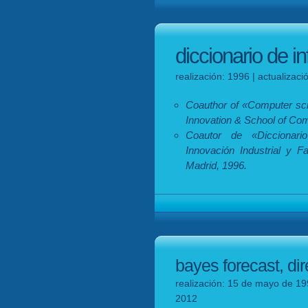
diccionario de i
realización: 1996 | actualizac
Coauthor of «Computer scie
Innovation & School of Co
Coautor de «Diccionari
Innovación Industrial y F
Madrid, 1996.
bayes forecast, dir
realización: 15 de mayo de 19
2012