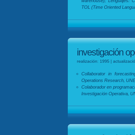
warehouse); Lenguajes: C
TOL (Time Oriented Langu
investigación op
realización: 1995 | actualizac
Collaborator in forecast
Operations Research, UNED
Colaborador en programaci
Investigación Operativa, 