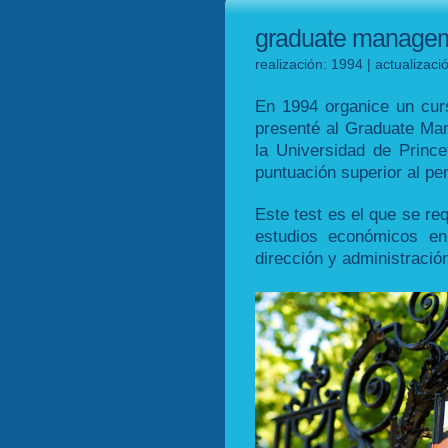
graduate managem
realización: 1994 | actualizac
En 1994 organice un cur
presenté al Graduate M
la Universidad de Princ
puntuación superior al per
Este test es el que se re
estudios económicos en
dirección y administraci