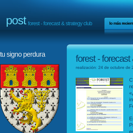
post
forest - forecast & strategy club
lo más recien
tu signo perdura
forest - forecast
realización: 24 de octubre de 
C
r
«
i
F
E
P
e