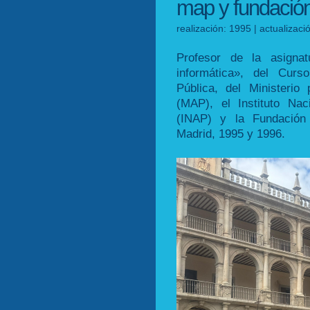
map y fundación
realización: 1995 | actualizac
Profesor de la asigna
informática», del Curs
Pública, del Ministerio
(MAP), el Instituto Nac
(INAP) y la Fundación
Madrid, 1995 y 1996.