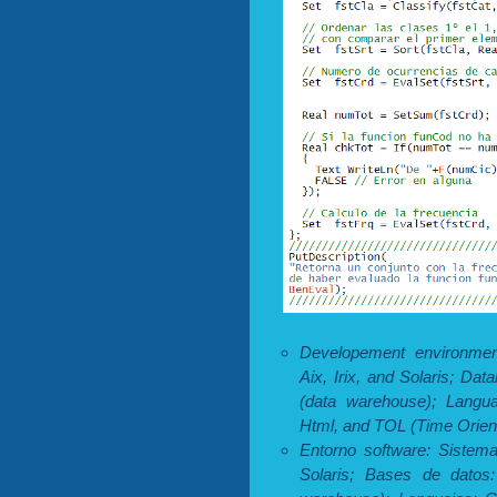
Developement environmen
Aix, Irix, and Solaris; Da
(data warehouse); Langua
Html, and TOL (Time Orien
Entorno software: Sistema
Solaris; Bases de datos