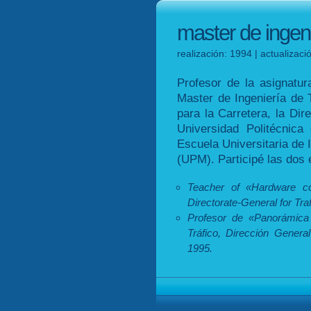
master de ingenie
realización: 1994 | actualizac
Profesor de la asignatu
Master de Ingeniería de T
para la Carretera, la Dir
Universidad Politécnic
Escuela Universitaria de 
(UPM). Participé las dos 
Teacher of «Hardware con
Directorate-General for Traf
Profesor de «Panorámica 
Tráfico, Dirección Genera
1995.