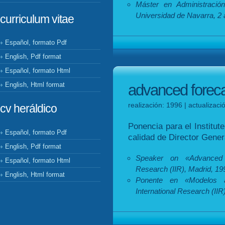
Máster en Administració
Universidad de Navarra, 2
curriculum vitae
Español, formato Pdf
English, Pdf format
Español, formato Html
English, Html format
advanced forecas
realización: 1996 | actualizac
cv heráldico
Ponencia para el Institute
Español, formato Pdf
calidad de Director Gene
English, Pdf format
Speaker on «Advanced fo
Español, formato Html
Research (IIR), Madrid, 19
English, Html format
Ponente en «Modelos av
International Research (IIR