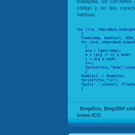
trabajaba, los corchetes 
código y no dos carac
habitual:
for (Y=0, YMax=Bmih.biHeight
  {

  fseek(Bmp, RowStart, SEEK_
  for (X=0, XMax=Bmih.biWidt
    {

    Arg = fgetc(Bmp);

    H = (Arg >> 4) & 0x0F;  
    L = Arg & 0x0F;         
    X++;

    fprintf(Pix,"%c%c",(char
    }

  RowStart -= RowBytes;

  fprintf(Pix,"\n");

  fputc('.',stdout); fflush(
  }

Bmp2Ico, Bmp2Bif códi
icono ICO