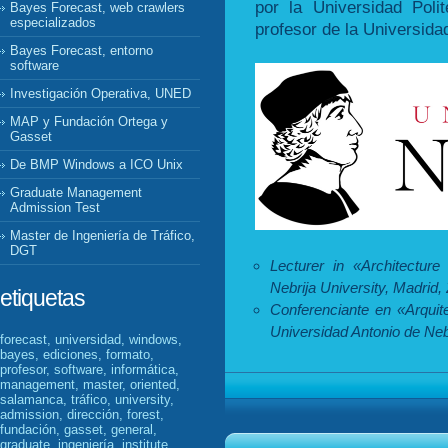
por la Universidad Poli
Bayes Forecast, web crawlers
especializados
profesor de la Universida
Bayes Forecast, entorno
software
Investigación Operativa, UNED
MAP y Fundación Ortega y
Gasset
De BMP Windows a ICO Unix
Graduate Management
Admission Test
Master de Ingeniería de Tráfico,
DGT
Lecturer in «Architecture
Nebrija University, Madrid,
etiquetas
Conferenciante en «Arquit
Universidad Antonio de Neb
forecast, universidad, windows,
bayes, ediciones, formato,
profesor, software, informática,
management, master, oriented,
salamanca, tráfico, university,
admission, dirección, forest,
fundación, gasset, general,
graduate, ingeniería, institute,