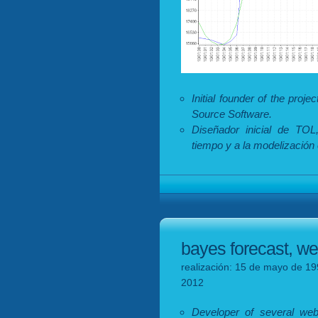
Initial founder of the pro
Source Software.
Diseñador inicial de TOL
tiempo y a la modelización
bayes forecast, we
realización: 15 de mayo de 19
2012
Developer of several we