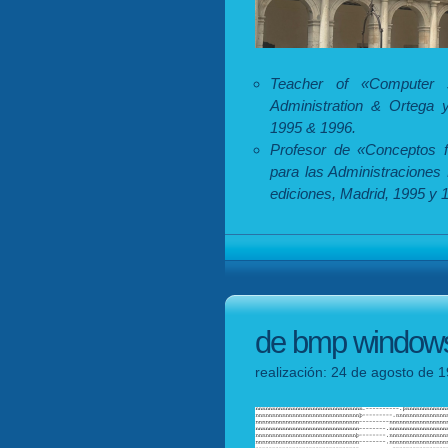
Teacher of «Computer s
Administration & Ortega y
1995 & 1996.
Profesor de «Conceptos fu
para las Administraciones
ediciones, Madrid, 1995 y 
de bmp windows 
realización: 24 de agosto de 1