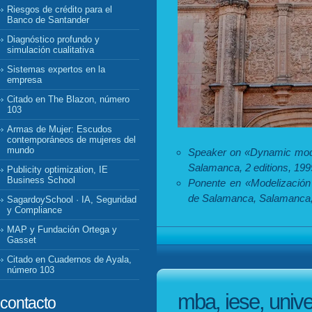
Riesgos de crédito para el
Banco de Santander
Diagnóstico profundo y
simulación cualitativa
Sistemas expertos en la
empresa
Citado en The Blazon, número
103
Armas de Mujer: Escudos
contemporáneos de mujeres del
mundo
Speaker on «Dynamic model
Salamanca, 2 editions, 199
Publicity optimization, IE
Business School
Ponente en «Modelización
de Salamanca, Salamanca, 
SagardoySchool · IA, Seguridad
y Compliance
MAP y Fundación Ortega y
Gasset
Citado en Cuadernos de Ayala,
número 103
mba, iese, univ
contacto