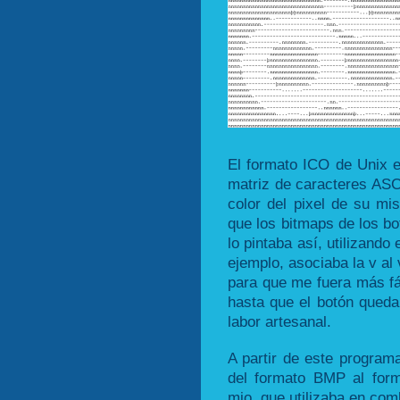
El formato ICO de Unix 
matriz de caracteres ASCI
color del pixel de su m
que los bitmaps de los bo
lo pintaba así, utilizando 
ejemplo, asociaba la v al v
para que me fuera más fác
hasta que el botón quedab
labor artesanal.
A partir de este programa
del formato BMP al form
mio, que utilizaba en com