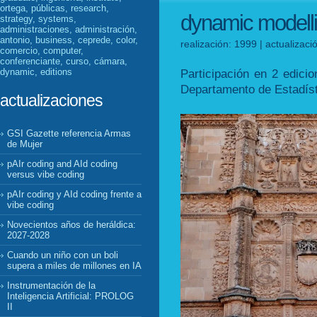
ortega, públicas, research,
dynamic modelli
strategy, systems,
administraciones, administración,
antonio, business, ceprede, color,
realización: 1999 | actualizac
comercio, computer,
conferenciante, curso, cámara,
dynamic, editions
Participación en 2 edici
Departamento de Estadíst
actualizaciones
GSI Gazette referencia Armas
de Mujer
pAIr coding and AId coding
versus vibe coding
pAIr coding y AId coding frente a
vibe coding
Novecientos años de heráldica:
2027-2028
Cuando un niño con un boli
supera a miles de millones en IA
Instrumentación de la
Inteligencia Artificial: PROLOG
II