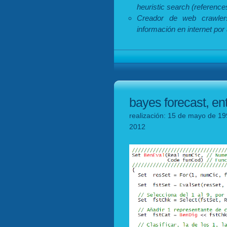
heuristic search (referenc
Creador de web crawlers
información en internet por
bayes forecast, en
realización: 15 de mayo de 19
2012