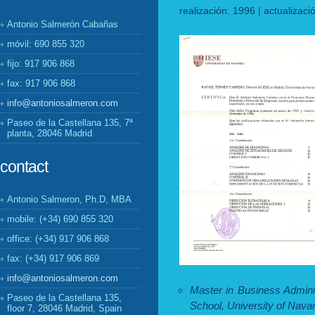
realización: 1996 | actualizac
Antonio Salmerón Cabañas
móvil: 690 855 320
fijo: 917 906 868
fax: 917 906 868
info@antoniosalmeron.com
Paseo de la Castellana 135, 7ª
planta, 28046 Madrid
contact
Antonio Salmeron, Ph.D, MBA
mobile: (+34) 690 855 320
office: (+34) 917 906 868
fax: (+34) 917 906 869
info@antoniosalmeron.com
Master in Business Admini
Paseo de la Castellana 135,
School, University of Nava
floor 7, 28046 Madrid, Spain