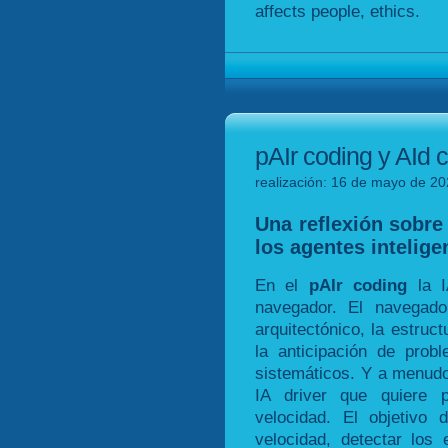
affects people, ethics.
pAIr coding y AId c
realización: 16 de mayo de 20
Una reflexión sobre 
los agentes inteligen
En el
pAIr coding
la I
navegador. El navegad
arquitectónico, la estruct
la anticipación de prob
sistemáticos. Y a menudo
IA driver que quiere 
velocidad. El objetivo
velocidad, detectar los