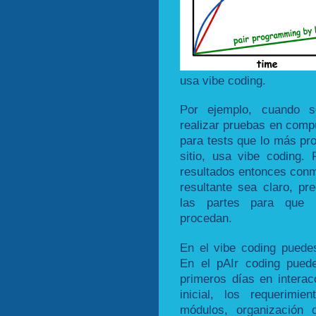
usa vibe coding.
Por ejemplo, cuando s
realizar pruebas en compu
para tests que lo más pr
sitio, usa vibe coding
resultados entonces conmu
resultante sea claro, pr
las partes para que 
procedan.
En el vibe coding puedes
En el pAIr coding pued
primeros días en interac
inicial, los requerimien
módulos, organización d