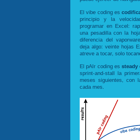
El vibe coding es
codific
principio y la veloci
programar en Excel: ra
una pesadilla con la ho
diferencia del vaporware,
deja algo: veinte hojas 
atreve a tocar, solo toca
El pAIr coding es
steady
sprint-and-stall la pri
meses siguientes, con l
cada mes.