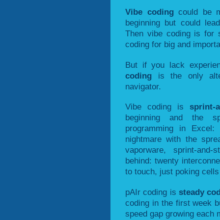
Vibe coding
could be m
beginning but could lea
Then vibe coding is for 
coding for big and importa
But if you lack experi
coding
is the only alt
navigator.
Vibe coding is
sprint-
beginning and the sp
programming in Excel: 
nightmare with the spre
vaporware, sprint-and-
behind: twenty interconn
to touch, just poking cells 
pAIr coding is
steady co
coding in the first week b
speed gap growing each 