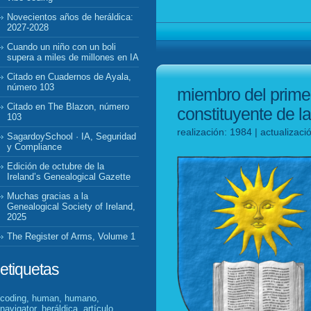
Novecientos años de heráldica:
2027-2028
Cuando un niño con un boli
supera a miles de millones en IA
Citado en Cuadernos de Ayala,
número 103
miembro del primer
Citado en The Blazon, número
constituyente de l
103
realización: 1984 | actualizac
SagardoySchool · IA, Seguridad
y Compliance
Edición de octubre de la
Ireland’s Genealogical Gazette
Muchas gracias a la
Genealogical Society of Ireland,
2025
The Register of Arms, Volume 1
etiquetas
coding, human, humano,
navigator, heráldica, artículo,