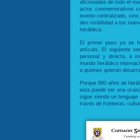
aficionados de todo el mu
actos conmemorativos co
evento centralizado, sino 
den visibilidad a los nuev
heráldica.
El primer paso ya se h
artículo. El siguiente s
personal y directa, a in
mundo heráldico internaci
a quienes quieran desarrol
Porque 900 años de heráld
esta puede ser una ocasi
sigue siendo un lenguaje
través de fronteras, cultu