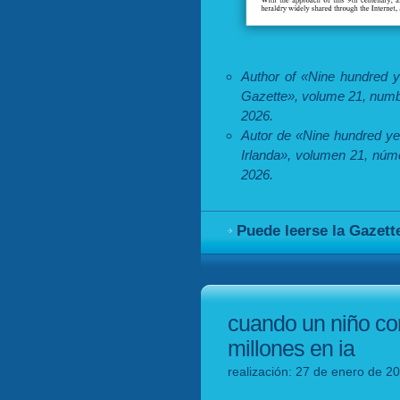
Author of «Nine hundred ye
Gazette», volume 21, numb
2026.
Autor de «Nine hundred ye
Irlanda», volumen 21, núm
2026.
Puede leerse la Gazett
cuando un niño con
millones en ia
realización: 27 de enero de 2