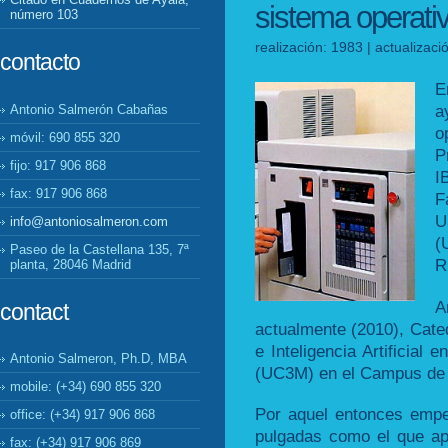
sistema operativ
número 103
realización: 1983 | actualizac
contacto
E
a
Antonio Salmerón Cabañas
o
móvil: 690 855 320
P
fijo: 917 906 868
I
fax: 917 906 868
F
U
info@antoniosalmeron.com
(
Paseo de la Castellana 135, 7ª
R
planta, 28046 Madrid
A
contact
actualmente (2010), Cate
e Inteligencia Artificial 
Antonio Salmeron, Ph.D, MBA
(UC3M) en el Campus de
mobile: (+34) 690 855 320
Por aquel entonces empez
office: (+34) 917 906 868
pulgadas como el que ap
fax: (+34) 917 906 869