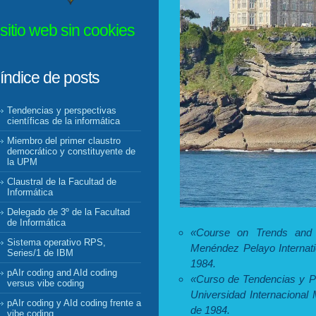
sitio web sin cookies
índice de posts
Tendencias y perspectivas
científicas de la informática
Miembro del primer claustro
democrático y constituyente de
la UPM
Claustral de la Facultad de
Informática
Delegado de 3º de la Facultad
de Informática
«Course on Trends and Sc
Sistema operativo RPS,
Menéndez Pelayo Internati
Series/1 de IBM
1984.
pAIr coding and AId coding
«Curso de Tendencias y Per
versus vibe coding
Universidad Internacional
pAIr coding y AId coding frente a
de 1984.
vibe coding