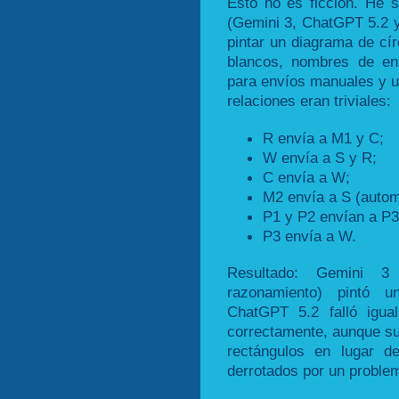
Esto no es ficción. He 
(Gemini 3, ChatGPT 5.2 
pintar un diagrama de cír
blancos, nombres de en
para envíos manuales y un
relaciones eran triviales:
R envía a M1 y C;
W envía a S y R;
C envía a W;
M2 envía a S (autom
P1 y P2 envían a P3
P3 envía a W.
Resultado: Gemini 
razonamiento) pintó 
ChatGPT 5.2 falló igua
correctamente, aunque su
rectángulos en lugar de
derrotados por un problem