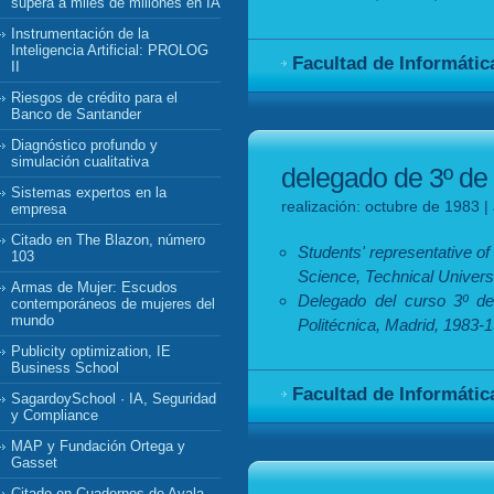
supera a miles de millones en IA
Instrumentación de la
Inteligencia Artificial: PROLOG
Facultad de Informátic
II
Riesgos de crédito para el
Banco de Santander
Diagnóstico profundo y
simulación cualitativa
delegado de 3º de 
Sistemas expertos en la
realización: octubre de 1983 |
empresa
Citado en The Blazon, número
Students' representative of
103
Science, Technical Univers
Armas de Mujer: Escudos
Delegado del curso 3º de 
contemporáneos de mujeres del
mundo
Politécnica, Madrid, 1983-
Publicity optimization, IE
Business School
Facultad de Informátic
SagardoySchool · IA, Seguridad
y Compliance
MAP y Fundación Ortega y
Gasset
Citado en Cuadernos de Ayala,