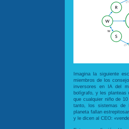
Imagina la siguiente es
miembros de los consejo
inversores en IA del m
bolígrafo, y les planteas
que cualquier niño de 10
tanto, los sistemas de
planeta fallan estrepitos
y le dicen al CEO: «vend