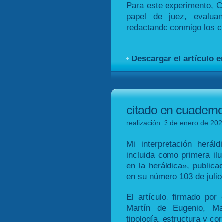
Para este experimento, 
papel de juez, evalua
redactando conmigo los co
Descargar el artículo 
citado en cuadern
realización: 3 de enero de 202
Mi interpretación heráld
incluida como primera ilu
en la heráldica», public
en su número 103 de juli
El artículo, firmado por
Martín de Eugenio, M
tipología, estructura y co