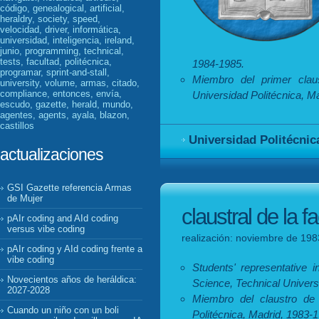
código, genealogical, artificial,
heraldry, society, speed,
velocidad, driver, informática,
universidad, inteligencia, ireland,
junio, programming, technical,
tests, facultad, politécnica,
1984-1985.
programar, sprint-and-stall,
Miembro del primer clau
university, volume, armas, citado,
compliance, entonces, envía,
Universidad Politécnica, M
escudo, gazette, herald, mundo,
agentes, agents, ayala, blazon,
castillos
Universidad Politécnic
actualizaciones
GSI Gazette referencia Armas
de Mujer
claustral de la f
pAIr coding and AId coding
versus vibe coding
realización: noviembre de 198
pAIr coding y AId coding frente a
vibe coding
Students' representative 
Novecientos años de heráldica:
Science, Technical Univers
2027-2028
Miembro del claustro de 
Cuando un niño con un boli
Politécnica, Madrid, 1983-