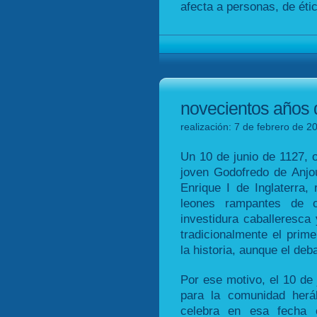
afecta a personas, de éti
novecientos años 
realización: 7 de febrero de 2
Un 10 de junio de 1127, o
joven Godofredo de Anjou
Enrique I de Inglaterra,
leones rampantes de o
investidura caballeresca
tradicionalmente el pri
la historia, aunque el deb
Por ese motivo, el 10 de 
para la comunidad herá
celebra en esa fecha e