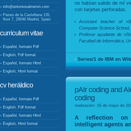
no habían salido de mí vi
info@antoniosalmeron.com
con tarjetas perforadas.
Paseo de la Castellana 135,
floor 7, 28046 Madrid, Spain
Assistant teacher of «
Computer Science School, T
curriculum vitae
Profesor ayudante de «Si
Facultad de Informática, Un
Español, formato Pdf
English, Pdf format
Series/1 de IBM en Wik
Español, formato Html
English, Html format
cv heráldico
pAIr coding and AI
coding
Español, formato Pdf
realización: 16 de mayo de 20
English, Pdf format
Español, formato Html
A reflection on 
intelligent agents a
English, Html format