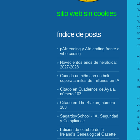
L
h
sitio web sin cookies
U
h
c
índice de posts
a
r
c
pAIr coding y AId coding frente a
vibe coding
E
Novecientos años de heráldica:
l
2027-2028
p
Cuando un niño con un boli
supera a miles de millones en IA
P
c
Citado en Cuadernos de Ayala,
número 103
E
Citado en The Blazon, número
v
103
p
SagardoySchool · IA, Seguridad
a
y Compliance
h
a
Edición de octubre de la
Ireland’s Genealogical Gazette