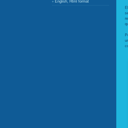
English, Html format
E
s
r
q
P
u
c