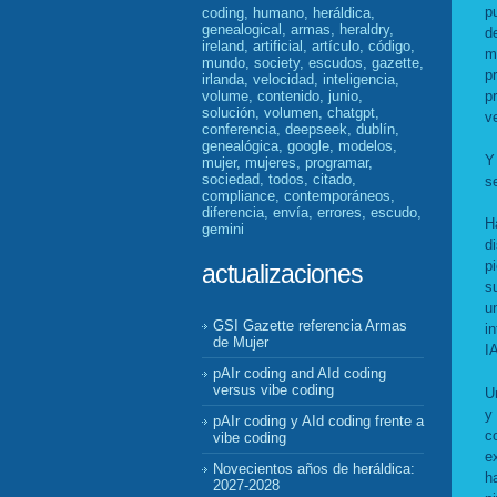
p
coding, humano, heráldica,
genealogical, armas, heraldry,
d
ireland, artificial, artículo, código,
m
mundo, society, escudos, gazette,
p
irlanda, velocidad, inteligencia,
volume, contenido, junio,
p
solución, volumen, chatgpt,
v
conferencia, deepseek, dublín,
genealógica, google, modelos,
Y
mujer, mujeres, programar,
sociedad, todos, citado,
s
compliance, contemporáneos,
diferencia, envía, errores, escudo,
H
gemini
d
p
actualizaciones
s
u
GSI Gazette referencia Armas
i
de Mujer
I
pAIr coding and AId coding
versus vibe coding
U
y
pAIr coding y AId coding frente a
c
vibe coding
e
Novecientos años de heráldica:
h
2027-2028