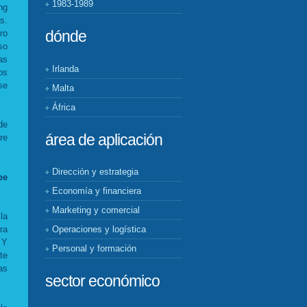
1983-1989
ng
s.
dónde
ro
so
as
Irlanda
os
se
Malta
África
de
área de aplicación
re
Dirección y estrategia
be
Economía y financiera
Marketing y comercial
la
ra
Operaciones y logística
 Y
Personal y formación
te
as
sector económico