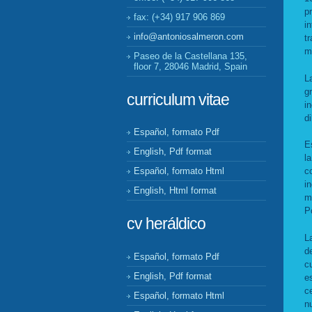
p
fax: (+34) 917 906 869
i
info@antoniosalmeron.com
t
m
Paseo de la Castellana 135,
floor 7, 28046 Madrid, Spain
L
g
curriculum vitae
i
d
Español, formato Pdf
E
English, Pdf format
l
c
Español, formato Html
i
English, Html format
m
P
cv heráldico
L
d
Español, formato Pdf
c
English, Pdf format
e
c
Español, formato Html
n