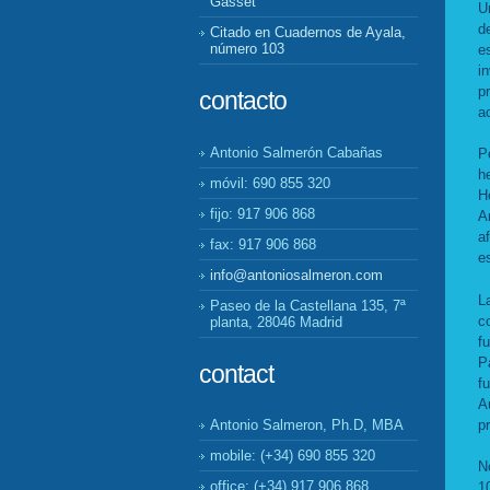
Gasset
U
d
Citado en Cuadernos de Ayala,
número 103
e
i
p
contacto
a
Antonio Salmerón Cabañas
P
h
móvil: 690 855 320
H
fijo: 917 906 868
A
a
fax: 917 906 868
e
info@antoniosalmeron.com
L
Paseo de la Castellana 135, 7ª
c
planta, 28046 Madrid
f
P
contact
f
A
p
Antonio Salmeron, Ph.D, MBA
mobile: (+34) 690 855 320
N
office: (+34) 917 906 868
1