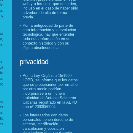
web y a los usos que se le den,
lo
incluso en el caso de haber sido
as
advertido de ello de forma
 y
previa.
Por la antigüedad de parte de
esta información y la evolución
és
tecnológica, hay que entender
toda esta información en su
o,
contexto histórico y con su
en
lógica obsolescencia.
privacidad
en
La
ía
Por la Ley Orgánica 15/1999,
ue
LOPD, se informa que los datos
mo
que se proporcionen por email o
por otro medio podrían
incorporarse a un fichero
titularidad de Antonio Salmerón
io
Cabañas registrado en la AEPD
con nº 2093060094.
es
su
Los interesados con datos
to
personales tienen derecho de
os
acceso, rectificación,
cancelación y oposición
dirigiéndose al titular Antonio