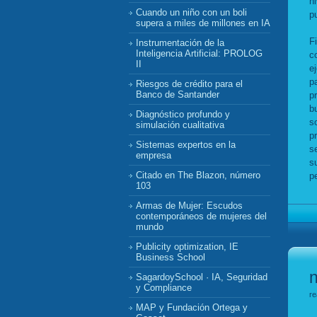
n
Cuando un niño con un boli
p
supera a miles de millones en IA
F
Instrumentación de la
Inteligencia Artificial: PROLOG
c
II
e
p
Riesgos de crédito para el
Banco de Santander
p
b
Diagnóstico profundo y
s
simulación cualitativa
p
Sistemas expertos en la
s
empresa
s
Citado en The Blazon, número
p
103
Armas de Mujer: Escudos
contemporáneos de mujeres del
mundo
Publicity optimization, IE
Business School
n
SagardoySchool · IA, Seguridad
y Compliance
re
MAP y Fundación Ortega y