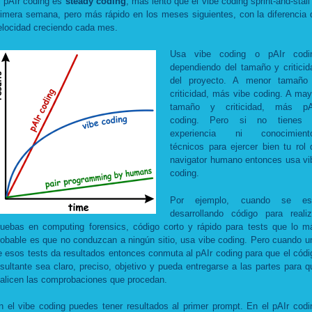
l pAIr coding es
steady coding
, más lento que el vibe coding sprint-and-stall 
rimera semana, pero más rápido en los meses siguientes, con la diferencia 
elocidad creciendo cada mes.
Usa vibe coding o pAIr codi
dependiendo del tamaño y criticid
del proyecto. A menor tamaño
criticidad, más vibe coding. A may
tamaño y criticidad, más pA
coding. Pero si no tienes 
experiencia ni conocimient
técnicos para ejercer bien tu rol 
navigator humano entonces usa vi
coding.
Por ejemplo, cuando se es
desarrollando código para realiz
ruebas en computing forensics, código corto y rápido para tests que lo m
robable es que no conduzcan a ningún sitio, usa vibe coding. Pero cuando u
e esos tests da resultados entonces conmuta al pAIr coding para que el códi
esultante sea claro, preciso, objetivo y pueda entregarse a las partes para q
ealicen las comprobaciones que procedan.
n el vibe coding puedes tener resultados al primer prompt. En el pAIr codi