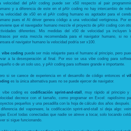
a velocidad del pAIr coding puede ser x50 respecto al pair programmi
umano y a diferencia de este en el pAIr coding no hay intercambio de role
na velocidad de x50 en el pAIr coding humano es agotador para el cereb
umano pues el AI driver genera código a una velocidad vertiginosa. Por e
onviene que el navegador humano mezcle el proyecto de pAIr coding con otr
ctividades diferentes. Mis medidas del x50 de velocidad ya incluyen l
etrasos por esta mezcla recomendada para el navigator humano, si no 
ansara el navigator humano la velocidad podría ser x100.
l
vibe coding
puede ser más relajante para el humano al principio, pero pue
levar a la desesperación al final. Por eso se usa vibe coding para softwa
equeño o de un solo uso, y pAIr coding para software grande e importante.
ero si se carece de experiencia en el desarrollo de código entonces el
vi
oding
es la única alternativa pues no se puede ejercer de navigator.
l vibe coding es
codificación sprint-and-stall
, muy rápido al principio y 
elocidad decrece con el tamaño, como programar en Excel: rapidísimo pa
royectos pequeños y una pesadilla con la hoja de cálculo dos años después.
 diferencia del vaporware, la codificación sprint-and-stall sí deja algo: vein
ojas Excel todas conectadas que nadie se atreve a tocar, solo tocando celd
 ver si sigue funcionando.