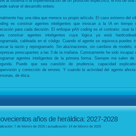
ivel al sistema o la implementación de un protocolo específico, el AId de una 
uede salvar el desarrollo entero.
inalmente hay una idea que merece su propio artículo. El caso extremo del vi
oding es construir agentes inteligentes que invocan a la IA en tiempo 
jecución para cada decisión. El enfoque pAIr coding es el contrario: usar la 
ara construir agentes inteligentes cuya lógica ya está hardcodead
rogramada, cableada en el código. Cuando el agente se equivoca puedes ir
uscar la razón y reprogramarlo. Sin alucinaciones, sin cambios de modelo, s
orpresas preocupantes a las 3 de la mañana. Curiosamente he sido incapaz 
rogramar agentes inteligentes de la primera forma. Siempre me salen de 
egunda. Puede que sea cuestión de prudencia, capacidad explicativ
upervisión y corrección de errores. Y cuando la actividad del agente afecta
ersonas, de ética.
ovecientos años de heráldica: 2027-2028
alización: 7 de febrero de 2026 | actualización: 14 de febrero de 2026