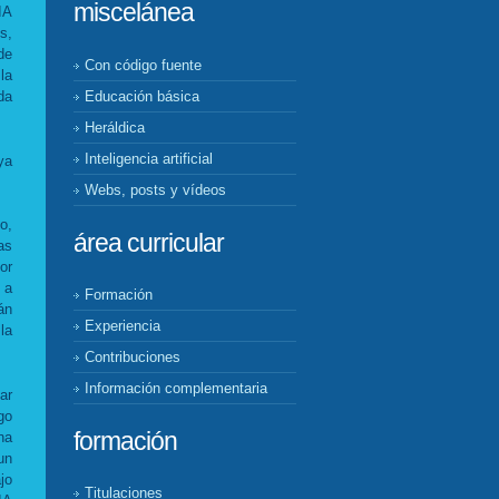
miscelánea
IA
s,
de
Con código fuente
la
Educación básica
da
Heráldica
Inteligencia artificial
ya
Webs, posts y vídeos
o,
área curricular
as
or
 a
Formación
án
Experiencia
la
Contribuciones
Información complementaria
ar
go
formación
na
un
jo
Titulaciones