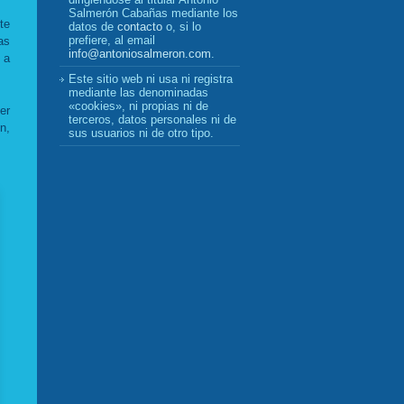
Salmerón Cabañas mediante los
te
datos de
contacto
o, si lo
prefiere, al email
as
info@antoniosalmeron.com
.
 a
Este sitio web ni usa ni registra
mediante las denominadas
«cookies», ni propias ni de
er
terceros, datos personales ni de
n,
sus usuarios ni de otro tipo.