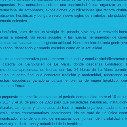
ropuestas. Esa coincidencia ofrece una oportunidad única: organizar un cic
nternacional de actividades, exposiciones y publicaciones que recorra distint
radiciones heráldicas y ponga en valor nueve siglos de símbolos, identidades
emoria colectiva.
a heráldica, lejos de ser un vestigio del pasado, vive hoy un renovado inter
racias a internet, las redes sociales y las nuevas herramientas de diseñ
ncluidas las basadas en inteligencia artificial. Nunca ha habido tanta gente jov
ibujando, debatiendo y creando escudos como en la actualidad.
se ciclo conmemorativo podría recorrer el mundo y concluir simbólicamente 
a catedral de Saint-Julien de Le Mans, donde descansa Godofredo. 
oincidencia aproximada de fechas con las 24 Horas de Le Mans permitir
ncluso un gesto final que conectara tradición y modernidad, recordando q
uchas escuderías ganadoras utilizan emblemas de origen heráldico, co
orsche o Ferrari.
a propuesta es sencilla: aprovechar el período comprendido entre el 10 de jun
e 2027 y el 10 de junio de 2028 para que sociedades heráldicas, institucion
ulturales, armigeros y aficionados de todo el mundo organicen, cada uno a 
scala, actos conmemorativos coordinados. No se trata de un único even
entralizado, sino de una red de iniciativas que, juntas, den visibilidad a l
ueve siglos de historia y actualidad de la heráldica.