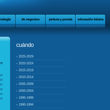
nología
de negocios
pintura y poesía
educación básica
cuándo
2025-2029
es
2020-2024
2015-2019
or
2010-2014
ón
2005-2009
ts
ue
2000-2004
es
1995-1999
or
1990-1994