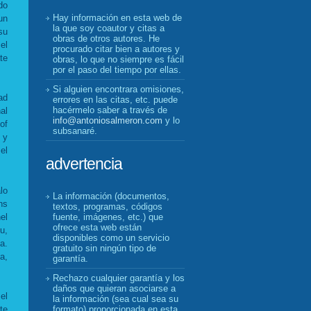
do
Hay información en esta web de
un
la que soy coautor y citas a
su
obras de otros autores. He
el
procurado citar bien a autores y
te
obras, lo que no siempre es fácil
por el paso del tiempo por ellas.
Si alguien encontrara omisiones,
ad
errores en las citas, etc. puede
hacérmelo saber a través de
al
info@antoniosalmeron.com
y lo
of
subsanaré.
 y
el
advertencia
lo
La información (documentos,
ns
textos, programas, códigos
el
fuente, imágenes, etc.) que
ofrece esta web están
u,
disponibles como un servicio
a.
gratuito sin ningún tipo de
a,
garantía.
Rechazo cualquier garantía y los
daños que quieran asociarse a
el
la información (sea cual sea su
formato) proporcionada en esta
te