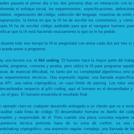
uedes pasarte el primer día o los dos primeros días en interacción con la 
efiniendo el enfoque inicial, los requerimientos, especificaciones, definicione
ódulos, organización del código, selección del lenguaje, muestras de estilo 
rogramación, la forma en que la IA ha de escribir los comentarios, y cómo 
ropia IA ha de escribir código auditable para que el navigator humano pue
erificar que la IA está haciendo exactamente lo que se le ha pedido.
 durante todo ese tiempo la IA te preguntará con ansia cada dos por tres si 
e puede poner a programar.
ay una tercera vía: el
AId coding
. El humano hace la mayor parte del trabaj
iseña, programa, comenta y prueba, pero utiliza la IA para programar aquell
iezas de especial dificultad, no tanto por su complejidad algorítmica sino p
us requerimientos técnicos. Una expresión regular, una llamada específica
na API, una rutina criptográfica, un caso límite de parsing. Los roles est
ntercambiados respecto al pAIr coding: aquí el humano es el desarrollador y 
A es el guru. El humano ensambla el resultado final.
n ejemplo claro es cualquier desarrollo entregado a un cliente que va a revis
 auditar cada línea de código. El desarrollador humano es dueño del códi
ompleto y responsable de él. Pero cuando una pieza concreta requiere u
xperiencia técnica profunda fuera de su zona de confort, ya sea 
andshaking criptográfico, una expresión regular compleja, una llamada de ba