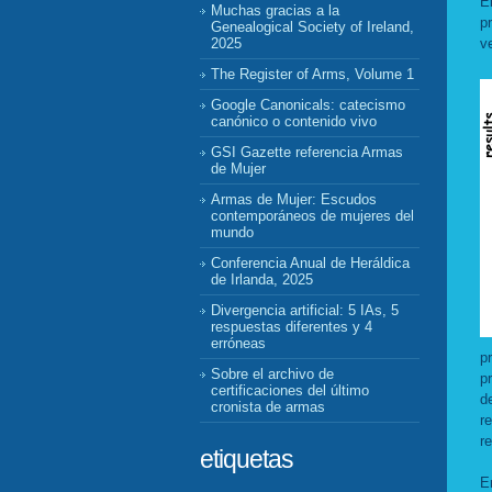
E
Muchas gracias a la
p
Genealogical Society of Ireland,
v
2025
The Register of Arms, Volume 1
Google Canonicals: catecismo
canónico o contenido vivo
GSI Gazette referencia Armas
de Mujer
Armas de Mujer: Escudos
contemporáneos de mujeres del
mundo
Conferencia Anual de Heráldica
de Irlanda, 2025
Divergencia artificial: 5 IAs, 5
respuestas diferentes y 4
erróneas
p
Sobre el archivo de
p
certificaciones del último
d
cronista de armas
r
r
etiquetas
E