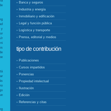
la
Banca y seguros
de
Industria y energía
Inmobiliario y edificación
ng
Legal y función pública
ad
 y
Logística y transporte
or
Prensa, editorial y medios
Ir
ni
tipo de contribución
os
de
be
Publicaciones
Cursos impartidos
tá
Ponencias
ar
ás
Propiedad intelectual
no
Ilustración
go
ue
Edición
Referencias y citas
ng