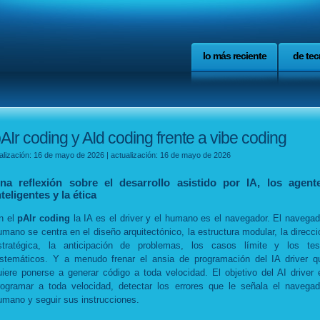
lo más reciente
de tec
AIr coding y AId coding frente a vibe coding
alización: 16 de mayo de 2026 | actualización: 16 de mayo de 2026
na reflexión sobre el desarrollo asistido por IA, los agent
nteligentes y la ética
n el
pAIr coding
la IA es el driver y el humano es el navegador. El navegad
umano se centra en el diseño arquitectónico, la estructura modular, la direcci
stratégica, la anticipación de problemas, los casos límite y los tes
istemáticos. Y a menudo frenar el ansia de programación del IA driver q
uiere ponerse a generar código a toda velocidad. El objetivo del AI driver 
rogramar a toda velocidad, detectar los errores que le señala el navegad
umano y seguir sus instrucciones.