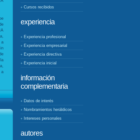
IA
Cursos recibidos
be
experiencia
de
IA
a,
Experiencia profesional
 a
Experiencia empresarial
in
de
Experiencia directiva
la
Experiencia inicial
a,
 a
información
complementaria
Datos de interés
Nombramientos heráldicos
Intereses personales
autores