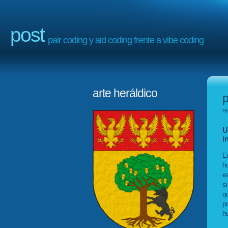
post
pair coding y aid coding frente a vibe coding
arte heráldico
p
re
U
i
E
h
e
s
q
p
h