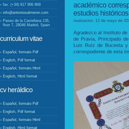
académico correspo
fax: (+34) 917 906 869
estudios histórico
info@antoniosalmeron.com
realización: 12 de mayo de 20
Paseo de la Castellana 135,
floor 7, 28046 Madrid, Spain
Agradezco al Instituto de
curriculum vitae
de Pravia, Principado de
Luis Ruíz de Bucesta y
correspodiente de esta in
Español, formato Pdf
English, Pdf format
Español, formato Html
English, Html format
cv heráldico
Español, formato Pdf
English, Pdf format
Español, formato Html
English, Html format