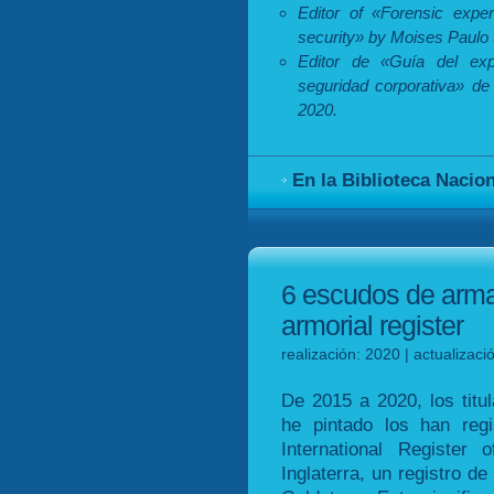
Editor of «Forensic exper
security» by Moises Paulo 
Editor de «Guía del exp
seguridad corporativa» de
2020.
En la Biblioteca Nacio
6 escudos de armas
armorial register
realización: 2020 | actualizac
De 2015 a 2020, los tit
he pintado los han reg
International Register
Inglaterra, un registro de