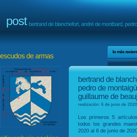
post
bertrand de blanchefort, andré de montbard, pedro
lo más recien
escudos de armas
bertrand de blanch
pedro de montaigú,
guillaume de beau
realización: 6 de junio de 202
Los primeros 5 artículos
todos los grandes maes
2020 al 6 de junio de 2020