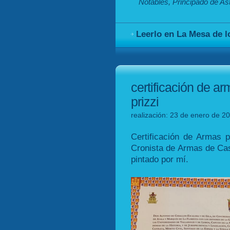
Notables, Principado de As
Leerlo en La Mesa de l
certificación de a
prizzi
realización: 23 de enero de 20
Certificación de Armas 
Cronista de Armas de Cas
pintado por mí.