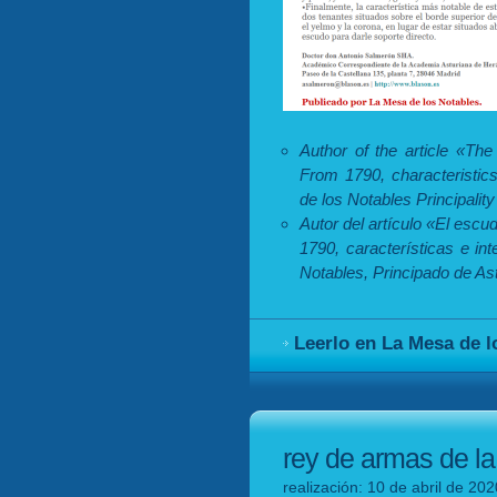
Author of the article «Th
From 1790, characteristics
de los Notables Principality 
Autor del artículo «El esc
1790, características e in
Notables, Principado de Ast
Leerlo en La Mesa de l
rey de armas de la
realización: 10 de abril de 20