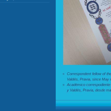
Correspondent fellow of th
Valdés, Pravia, since May 
Académico correspodiente d
y Valdés, Pravia, desde m