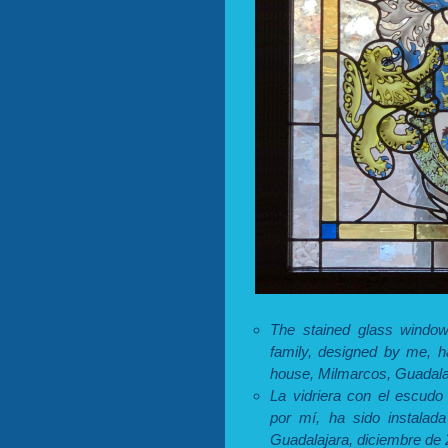
The stained glass windo
family, designed by me, ha
house, Milmarcos, Guadala
La vidriera con el escudo
por mí, ha sido instalada
Guadalajara, diciembre de 