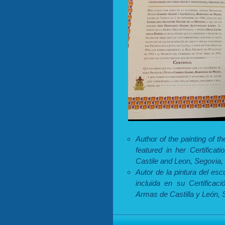
Author of the painting of 
featured in her Certifica
Castile and Leon, Segovia,
Autor de la pintura del e
incluida en su Certificac
Armas de Castilla y León, 