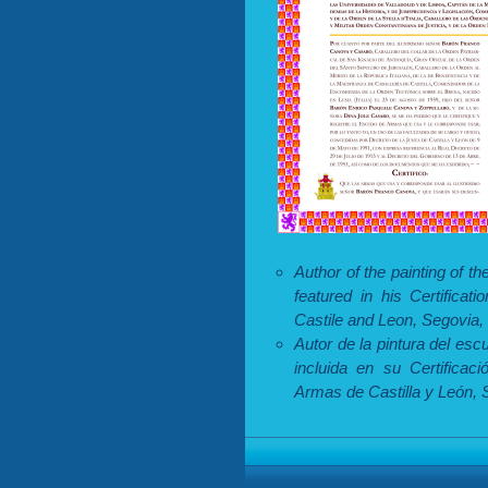
Author of the painting of 
featured in his Certifica
Castile and Leon, Segovia,
Autor de la pintura del e
incluida en su Certificac
Armas de Castilla y León, 