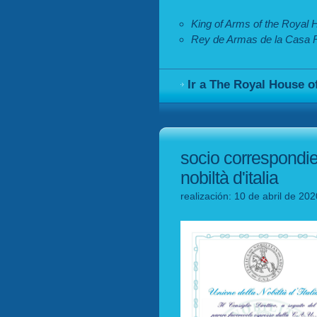
King of Arms of the Royal H
Rey de Armas de la Casa R
Ir a The Royal House o
socio correspondie
nobiltà d'italia
realización: 10 de abril de 20