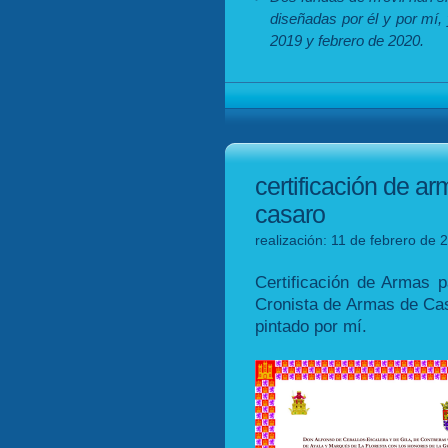
diseñadas por él y por mí, 
2019 y febrero de 2020.
certificación de a
casaro
realización: 11 de febrero de 
Certificación de Armas 
Cronista de Armas de Cas
pintado por mí.