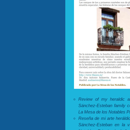
Review of my heraldic a
Sánchez-Esteban family co
La Mesa de los Notables Pri
Reseña de mi arte heráldic
Sánchez-Esteban en la v