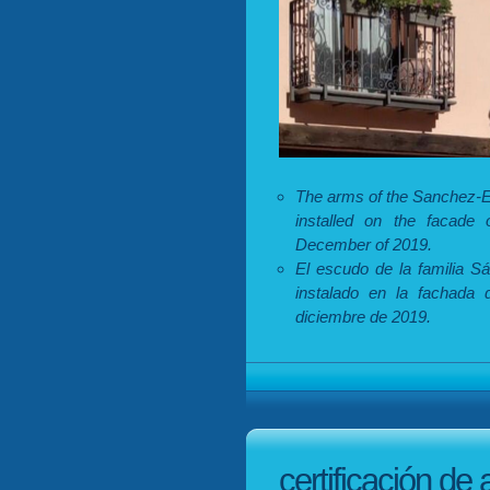
The arms of the Sanchez-E
installed on the facade 
December of 2019.
El escudo de la familia S
instalado en la fachada 
diciembre de 2019.
certificación de