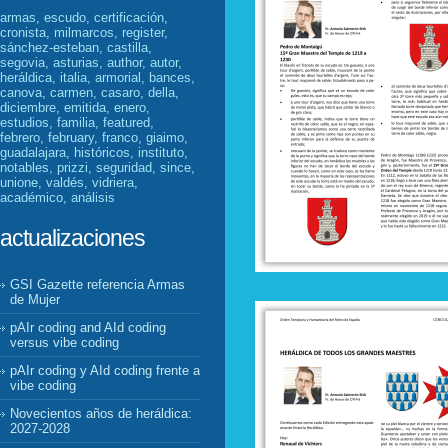
armas, escudo, certificación,
cronista, milmarcos, register,
sánchez-esteban, castilla,
segovia, asturias, author, autor,
heráldica, italia, armorial, bances,
canova, carmen, casaro, della,
diciembre, emitida, enero,
estudios, familia, featured,
febrero, february, franco, giaimo,
guadalajara, históricos, instituto,
notables, prizzi, seguridad, since,
unione, valdés, vidriera,
académico, análisis
actualizaciones
GSI Gazette referencia Armas
de Mujer
pAIr coding and AId coding
versus vibe coding
pAIr coding y AId coding frente a
vibe coding
Novecientos años de heráldica:
2027-2028