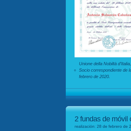
Unione della Nobiltà d'Ital
Socio correspondiente de la
febrero de 2020.
2 fundas de móvil 
realización: 28 de febrero de 