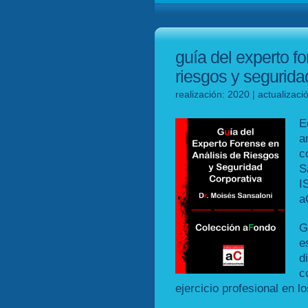
guía del experto fo
riesgos y segurida
realización: 2020 | actualizac
E
a
c
S
I
a
G
e
d
c
ejercicio profesional en l