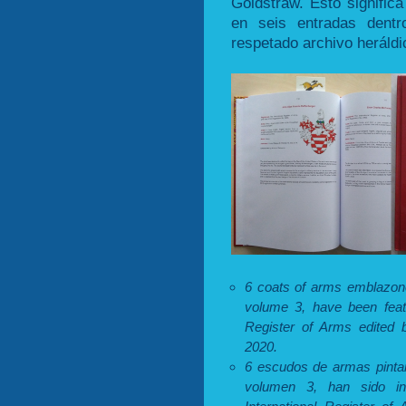
Goldstraw. Esto signific
en seis entradas dentr
respetado archivo heráldi
6 coats of arms emblazone
volume 3, have been featu
Register of Arms edited b
2020.
6 escudos de armas pintan
volumen 3, han sido inc