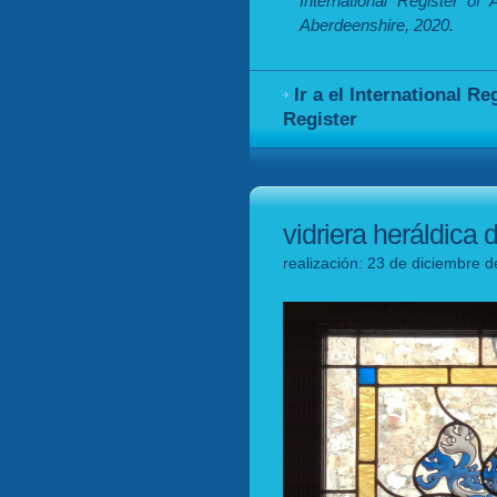
International Register of
Aberdeenshire, 2020.
Ir a el International R
Register
vidriera heráldica
realización: 23 de diciembre d