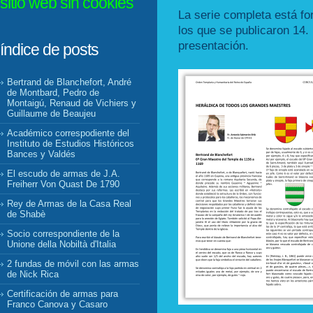
sitio web sin cookies
La serie completa está fo
los que se publicaron 14. 
presentación.
índice de posts
Bertrand de Blanchefort, André
de Montbard, Pedro de
Montaigú, Renaud de Vichiers y
Guillaume de Beaujeu
Académico correspodiente del
Instituto de Estudios Históricos
Bances y Valdés
El escudo de armas de J.A.
Freiherr Von Quast De 1790
Rey de Armas de la Casa Real
de Shabè
Socio correspondiente de la
Unione della Nobiltà d'Italia
2 fundas de móvil con las armas
de Nick Rica
Certificación de armas para
Franco Canova y Casaro