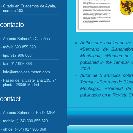
Citado en Cuadernos de Ayala,
número 103
contacto
Antonio Salmerón Cabañas
Author of 5 articles on t
móvil: 690 855 320
«Bertrand de Blanchefo
fijo: 917 906 868
Montaigu», «Renaud de V
published in the Templar 
fax: 917 906 868
2020.
info@antoniosalmeron.com
Autor de 5 artículos sob
Paseo de la Castellana 135, 7ª
Temple: «Bertrand de Blan
planta, 28046 Madrid
Montaigú», «Renaud de 
publicados en la Revista Cí
contact
Antonio Salmeron, Ph.D, MBA
mobile: (+34) 690 855 320
office: (+34) 917 906 868