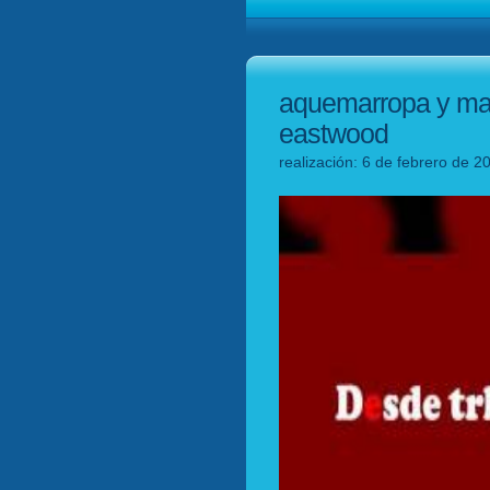
aquemarropa y mag
eastwood
realización: 6 de febrero de 2