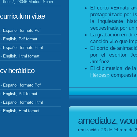
floor 7, 28046 Madrid, Spain
El corto «Exnatura
protagonizado por Is
curriculum vitae
la inquietante his
secuestrada por un 
Español, formato Pdf
La grabación en dir
English, Pdf format
canción «Lo que impo
El corto de animaci
Español, formato Html
por el escritor J
English, Html format
Jiménez.
El clip musical de l
cv heráldico
Héroes»
compuesta p
Español, formato Pdf
English, Pdf format
Español, formato Html
English, Html format
amedialuz, woun
realización: 23 de febrero de 