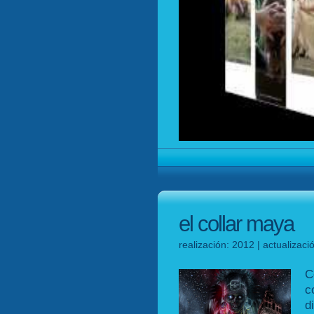
el collar maya
realización: 2012 | actualizac
C
c
d