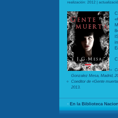
realización: 2012 | actualizac
C
«
M
8
I
i
E
C
C
Gonzalez Mesa, Madrid, 20
Coeditor de «Gente muerta
2013.
En la Biblioteca Nacio