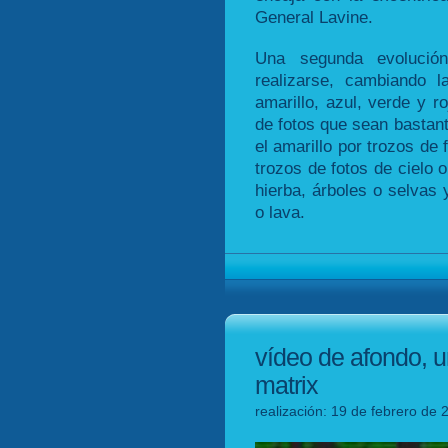
General Lavine.
Una segunda evolució
realizarse, cambiando 
amarillo, azul, verde y r
de fotos que sean bastan
el amarillo por trozos de f
trozos de fotos de cielo 
hierba, árboles o selvas 
o lava.
vídeo de afondo, u
matrix
realización: 19 de febrero de 