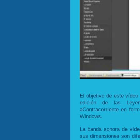
El objetivo de este vídeo
edición de las Leye
aContracorriente en for
Windows.
La banda sonora de víde
sus dimensiones son dife