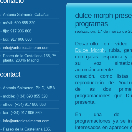
contacto
dulce morph prese
Antonio Salmerón Cabañas
programas
móvil: 690 855 320
fijo: 917 906 868
realización: 17 de marzo de 2
fax: 917 906 868
Desarrollo en vídeo
info@antoniosalmeron.com
Dulce Morph
, rubia, gen
Paseo de la Castellana 135, 7ª
con gafas, española y 
planta, 28046 Madrid
su voz sintetiza
automáticamente
contact
creación, como listas
reproducción de YouTu
Antonio Salmeron, Ph.D, MBA
de las dos primer
programaciones que Du
mobile: (+34) 690 855 320
presenta.
office: (+34) 917 906 868
fax: (+34) 917 906 869
En una de l
programaciones ya se in
info@antoniosalmeron.com
interesados en aparecer 
Paseo de la Castellana 135,