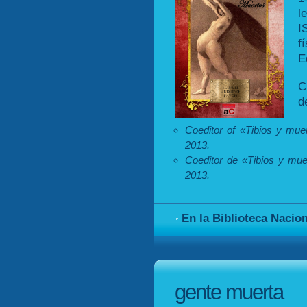
l
I
f
E
C
d
Coeditor of «Tibios y mue
2013.
Coeditor de «Tibios y mue
2013.
En la Biblioteca Nacio
gente muerta