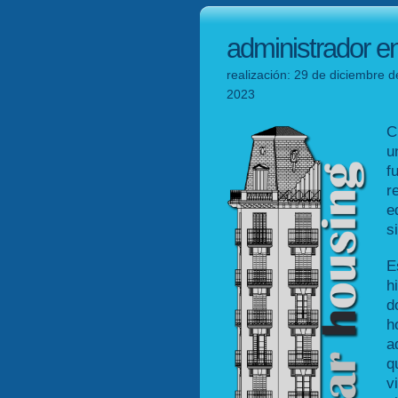
administrador e
realización: 29 de diciembre d
2023
C
u
f
r
e
s
E
h
d
h
a
q
v