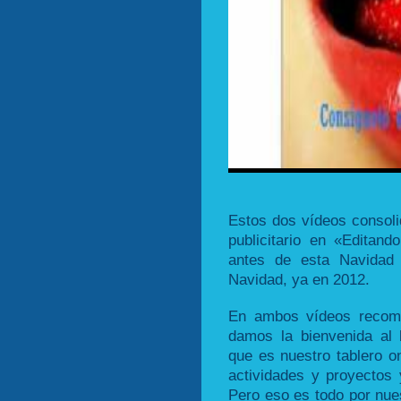
Estos dos vídeos consoli
publicitario en «Editand
antes de esta Navidad
Navidad, ya en 2012.
En ambos vídeos recom
damos la bienvenida al 
que es nuestro tablero o
actividades y proyectos 
Pero eso es todo por nue