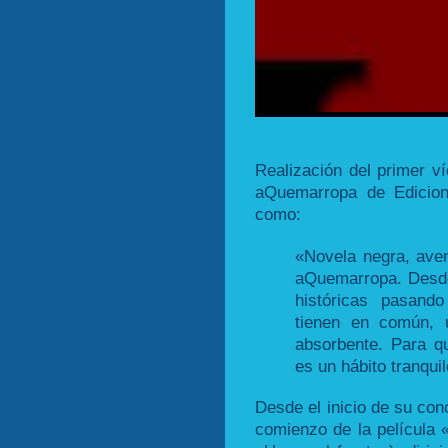
Realización del primer v
aQuemarropa de Edicion
como:
«Novela negra, ave
aQuemarropa. Desde 
históricas pasand
tienen en común, 
absorbente. Para q
es un hábito tranquil
Desde el inicio de su con
comienzo de la película