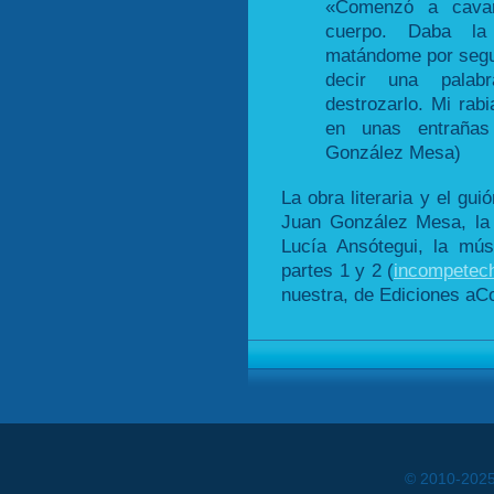
«Comenzó a cavar
cuerpo. Daba la
matándome por segu
decir una pala
destrozarlo. Mi rabi
en unas entrañas
González Mesa)
La obra literaria y el gui
Juan González Mesa, la c
Lucía Ansótegui, la mú
partes 1 y 2 (
incompetec
nuestra, de Ediciones aCo
© 2010-202