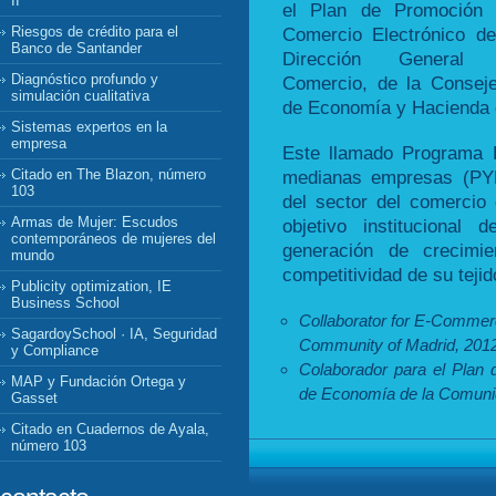
II
el Plan de Promoción 
Comercio Electrónico de
Riesgos de crédito para el
Banco de Santander
Dirección General
Diagnóstico profundo y
Comercio, de la Conseje
simulación cualitativa
de Economía y Hacienda 
Sistemas expertos en la
empresa
Este llamado Programa 
medianas empresas (PY
Citado en The Blazon, número
103
del sector del comercio
Armas de Mujer: Escudos
objetivo institucional
contemporáneos de mujeres del
generación de crecimi
mundo
competitividad de su teji
Publicity optimization, IE
Business School
Collaborator for E-Commer
SagardoySchool · IA, Seguridad
Community of Madrid, 2012
y Compliance
Colaborador para el Plan 
MAP y Fundación Ortega y
de Economía de la Comuni
Gasset
Citado en Cuadernos de Ayala,
número 103