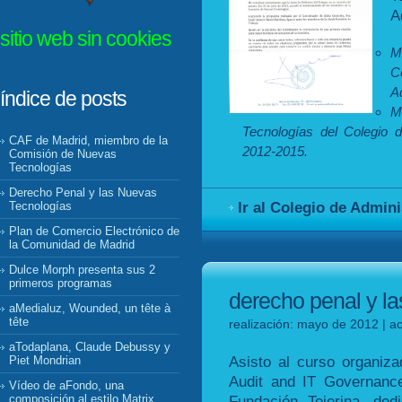
A
sitio web sin cookies
M
C
A
índice de posts
M
Tecnologías del Colegio 
CAF de Madrid, miembro de la
2012-2015.
Comisión de Nuevas
Tecnologías
Derecho Penal y las Nuevas
Ir al Colegio de Admin
Tecnologías
Plan de Comercio Electrónico de
la Comunidad de Madrid
Dulce Morph presenta sus 2
primeros programas
derecho penal y l
aMedialuz, Wounded, un tête à
tête
realización: mayo de 2012 | ac
aTodaplana, Claude Debussy y
Asisto al curso organizad
Piet Mondrian
Audit and IT Governance
Vídeo de aFondo, una
Fundación Tejerina, ded
composición al estilo Matrix