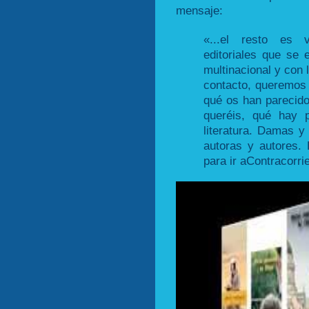
mensaje:
«...el resto es 
editoriales que se
multinacional y con 
contacto, queremos 
qué os han parecido 
queréis, qué hay 
literatura. Damas y 
autoras y autores.
para ir aContracorri