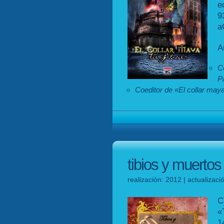
e
a
A
C
P
Coeditor de «El collar may
tibios y muertos
realización: 2012 | actualizac
C
«
1