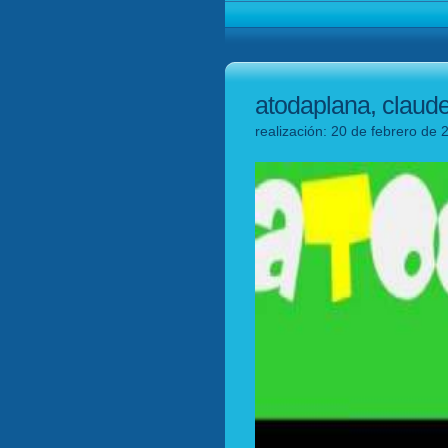
atodaplana, claud
realización: 20 de febrero de 