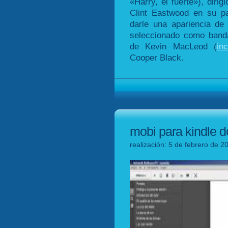
«Harry, el fuerte»), diri
Clint Eastwood en su pa
darle una apariencia de
seleccionado como band
de Kevin MacLeod (
in
Cooper Black.
mobi para kindle 
realización: 5 de febrero de 2