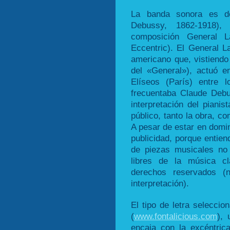
La banda sonora es de
Debussy, 1862-1918),
composición General L
Eccentric). El General 
americano que, vistiendo
del «General»), actuó 
Elíseos (París) entre 
frecuentaba Claude Deb
interpretación del piani
público, tanto la obra, c
A pesar de estar en domin
publicidad, porque entien
de piezas musicales no s
libres de la música cl
derechos reservados (
interpretación).
El tipo de letra selecci
(
www.fontalicious.com
), 
encaja con la excéntri