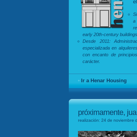
e
S
a
r
early 20th-century building
Desde 2011: Administr
especializada en alquilere
con encanto de principios
carácter.
Ir a Henar Housing
próximamente, jua
realización: 24 de noviembre 