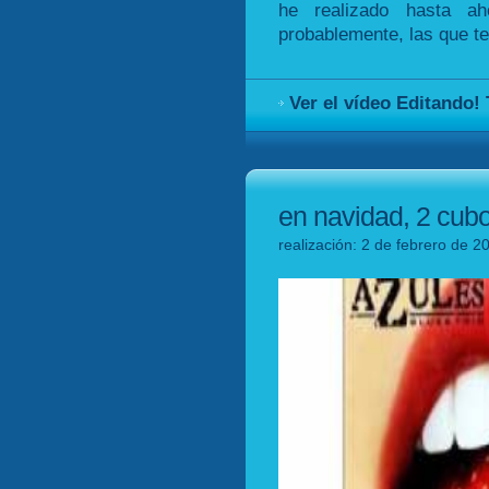
he realizado hasta a
probablemente, las que te
Ver el vídeo Editando!
en navidad, 2 cubo
realización: 2 de febrero de 2