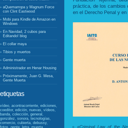
práctica, de los cambios
aQuemarropa y Magnum Force
con Clint Eastwood
en el Derecho Penal y en l
Mobi para Kindle de Amazon en
Windows
En Navidad, 2 cubos para
Editando! blog
El collar maya
Tibios y muertos
Gente muerta
Administrador en Henar Housing
Próximamente, Juan G. Mesa,
Gente Muerta
etiquetas
vídeo, acontracorriente, ediciones,
coeditor, edición, nuevas, vídeos,
banda, colección, general,
gonzález, sonora, tecnologías,
comercio, cubierta, debussy,
«Criminal Law of the Ne
fotos, gente, letra, muerta,