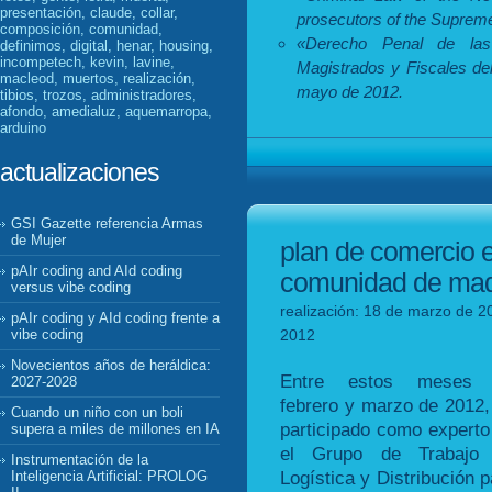
presentación, claude, collar,
prosecutors of the Supreme
composición, comunidad,
«Derecho Penal de las
definimos, digital, henar, housing,
incompetech, kevin, lavine,
Magistrados y Fiscales del
macleod, muertos, realización,
mayo de 2012.
tibios, trozos, administradores,
afondo, amedialuz, aquemarropa,
arduino
actualizaciones
GSI Gazette referencia Armas
de Mujer
plan de comercio e
pAIr coding and AId coding
comunidad de mad
versus vibe coding
realización: 18 de marzo de 2
pAIr coding y AId coding frente a
2012
vibe coding
Novecientos años de heráldica:
Entre estos meses
2027-2028
febrero y marzo de 2012,
Cuando un niño con un boli
participado como experto
supera a miles de millones en IA
el Grupo de Trabajo
Instrumentación de la
Logística y Distribución p
Inteligencia Artificial: PROLOG