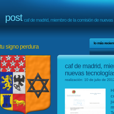
post
caf de madrid, miembro de la comisión de nuevas 
lo más recien
tu signo perdura
caf de madrid, mi
nuevas tecnología
realización: 10 de julio de 20
H
c
j
m
T