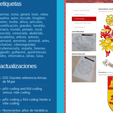
etiquetas
armas, tosta, gerard, louis, rotea,
author, autor, escudo, kingdom,
reino, incibe, africa, artículos,
certificación, grandes, heraldry,
maría, mundo, pintado, royal,
society, venezuela, abahinda,
academia, ankore, antonio,
armand, armoiries, armorial, artes,
chartres, ciberseguridad,
cybersecurity, españa, forense,
gaudin, guillaume, guiné-bissau,
idris, informática, letras, luisa
actualizaciones
GSI Gazette referencia Armas
de Mujer
pAIr coding and AId coding
versus vibe coding
pAIr coding y AId coding frente a
vibe coding
Novecientos años de heráldica: