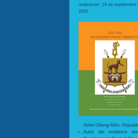
realización: 18 de septiembre 
2025
Sefwi Obeng-Mim, Republic
Autor del emblema her