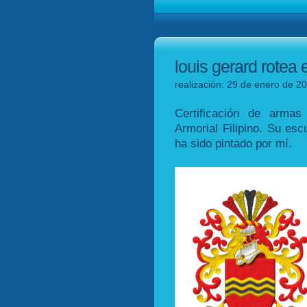
louis gerard rotea e
realización: 29 de enero de 20
Certificación de arma
Armorial Filipino. Su esc
ha sido pintado por mí.