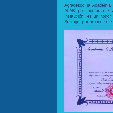
Agradezco la Academia 
ALAB por nombrarme a
institución, es un hono
Beninger por proponerme