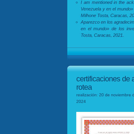
I am mentioned in the ac
Venezuela y en el mundo» 
Milhone Tosta, Caracas, 2
Aparezco en los agradecimi
en el mundo» de los inve
Tosta, Caracas, 2021.
certificaciones de
rotea
realización: 20 de noviembre d
2024