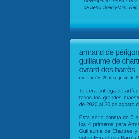
Development Project Pro
de Sefwi Obeng-Mim, Repúb
armand de périgord,
guillaume de chart
evrard des barrès
realización: 20 de agosto de 2
Tercera entrega de artícu
todos los grandes maest
de 2020 al 20 de agosto d
Esta serie consta de 5 ar
los 4 primeros para Arma
Guillaume de Chartres y 
sobre Evrard des Barrès lo