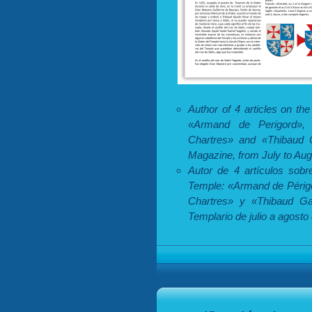
Author of 4 articles on t
«Armand de Perigord», 
Chartres» and «Thibaud G
Magazine, from July to Aug
Autor de 4 artículos sob
Temple: «Armand de Périgo
Chartres» y «Thibaud Ga
Templario de julio a agosto