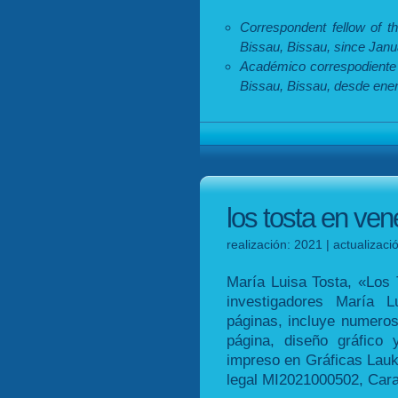
Correspondent fellow of t
Bissau, Bissau, since Janu
Académico correspodiente 
Bissau, Bissau, desde ene
los tosta en ve
realización: 2021 | actualizac
María Luisa Tosta, «Los
investigadores María 
páginas, incluye numeros
página, diseño gráfico
impreso en Gráficas Lauk
legal MI2021000502, Cara