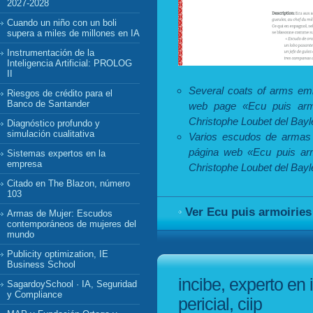
2027-2028
Cuando un niño con un boli
supera a miles de millones en IA
Instrumentación de la
Inteligencia Artificial: PROLOG
II
Several coats of arms em
Riesgos de crédito para el
Banco de Santander
web page «Ecu puis armo
Christophe Loubet del Bay
Diagnóstico profundo y
simulación cualitativa
Varios escudos de armas p
página web «Ecu puis arm
Sistemas expertos en la
empresa
Christophe Loubet del Bayl
Citado en The Blazon, número
103
Ver Ecu puis armoirie
Armas de Mujer: Escudos
contemporáneos de mujeres del
mundo
Publicity optimization, IE
Business School
incibe, experto en 
SagardoySchool · IA, Seguridad
y Compliance
pericial, ciip