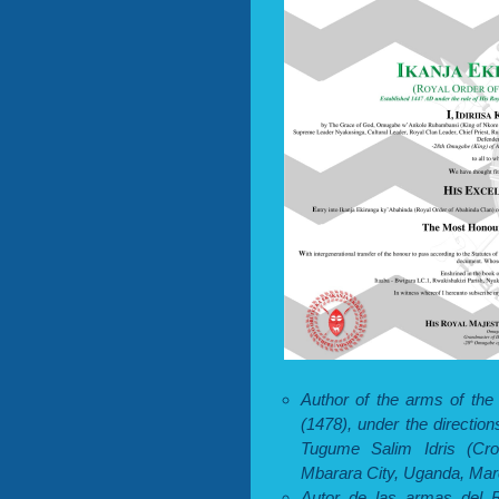
Author of the arms of th
(1478), under the directi
Tugume Salim Idris (Cr
Mbarara City, Uganda, Mar
Autor de las armas del 