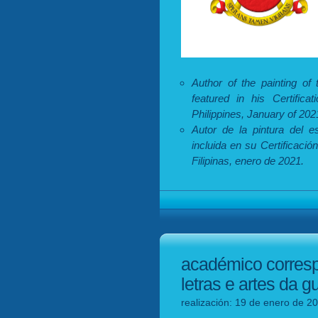
Author of the painting of
featured in his Certifica
Philippines, January of 202
Autor de la pintura del
incluida en su Certificació
Filipinas, enero de 2021.
académico corresp
letras e artes da g
realización: 19 de enero de 20