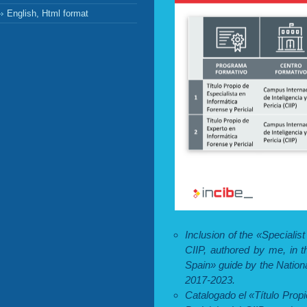
English, Html format
Inclusion of the «Speciali
CIIP, authored by me, in 
Spain» guide by the Nationa
2017-2023.
Catalogado el «Título Prop