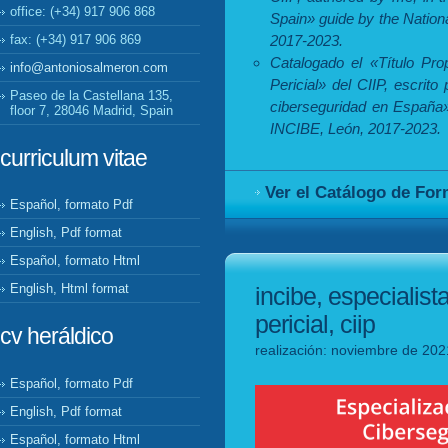
office: (+34) 917 906 868
Spain» guide by the Nationa
fax: (+34) 917 906 869
2017-2023.
Catalogado el «Título Pro
info@antoniosalmeron.com
Pericial» del CIIP, escrit
Paseo de la Castellana 135,
ciberseguridad en España» 
floor 7, 28046 Madrid, Spain
INCIBE, León, 2017-2023.
curriculum vitae
Ver el Catálogo de Fo
Español, formato Pdf
English, Pdf format
Español, formato Html
English, Html format
incibe, especialist
pericial, ciip
cv heráldico
realización: noviembre de 202
Español, formato Pdf
English, Pdf format
Español, formato Html