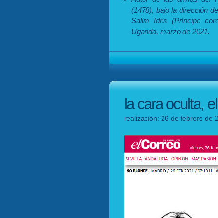
(1478), bajo la dirección
Salim Idris (Príncipe co
Uganda, marzo de 2021.
la cara oculta, 
realización: 26 de febrero de 