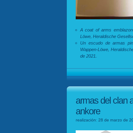
A coat of arms emblazo
Löwe, Heraldische Gesellsch
Un escudo de armas pint
Wappen-Löwe, Heraldische G
de 2021.
armas del clan 
ankore
realización: 28 de marzo de 20