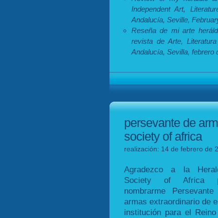
Independent Art, Literat
Andalucía, Seville, Februar
Reseña de mi arte herál
revista de Arte, Literatu
Andalucía, Sevilla, febrero
persevante de arma
society of africa
realización: 14 de febrero de 
Agradezco a la Heral
Society of Africa 
nombrarme Persevante
armas extraordinario de e
institución para el Reino