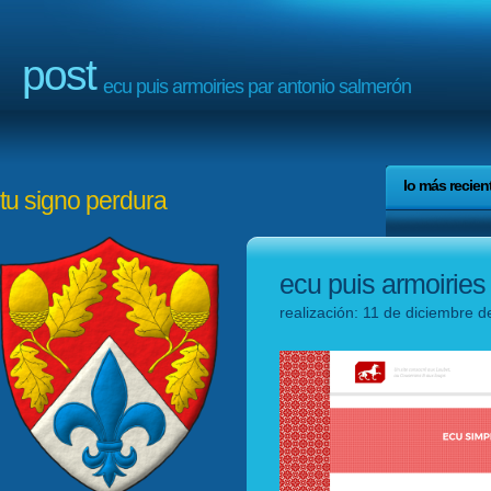
post
ecu puis armoiries par antonio salmerón
lo más recien
tu signo perdura
ecu puis armoiries
realización: 11 de diciembre d