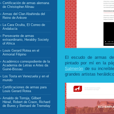
Certificación de armas alemana
de Christopher Altnau
Armas del Clan Abahinda del
Reino de Ankore
La Cara Oculta, El Correo de
Andalucía
Persevante de armas
extraordinario, Heraldry Society
of Africa
Louis Gerard Rotea en el
Armorial Filipino
El escudo de armas de 
Académico correspodiente de la
pintado por mí en la p
Academia de Letras e Artes da
Salmerón
de su increíble
Guiné-Bissau
grandes artistas heráldic
Los Tosta en Venezuela y en el
mundo
Certificaciones de armas para
Louis Gerard Rotea
Arnaldo de Torroja, Gilbert
Hérail, Robert de Craon, Richard
de Bures y Bernard de Tremelay