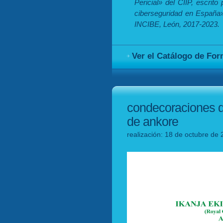
Pericial» del CIIP, escrit
ciberseguridad en España» 
INCIBE, León, 2017-2023.
Ver el Catálogo de Fo
condecoraciones de
de ankore
realización: 18 de octubre de 