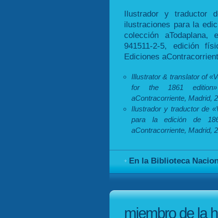
Ilustrador y traductor
ilustraciones para la edi
colección aTodaplana, 
941511-2-5, edición fí
Ediciones aContracorrient
Illustrator & translator of 
for the 1861 edition»
aContracorriente, Madrid, 
Ilustrador y traductor de «
para la edición de 186
aContracorriente, Madrid, 
En la Biblioteca Nacio
miembro de la h