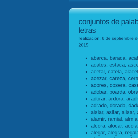
conjuntos de pala
letras
realización: 8 de septiembre d
2015
abarca, baraca, aca
acates, estaca, asce
acetal, catela, alacet
acezar, careza, cera
acores, cosera, cas
adobar, boarda, obr
adorar, ardora, aradr
adrado, dorada, dad
aislar, asilar, alisar, 
alamir, ramial, almia
alcora, alocar, acola
alegar, alegra, regal