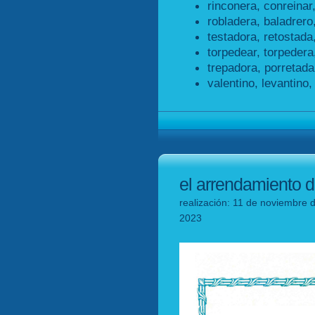
rinconera, conreinar,
robladera, baladrero
testadora, retostada
torpedear, torpedera
trepadora, porretada
valentino, levantino,
el arrendamiento d
realización: 11 de noviembre d
2023