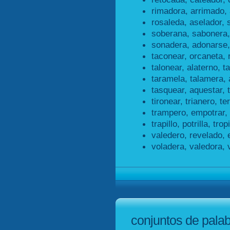
rimadora, arrimado,
rosaleda, aselador, 
soberana, sabonera,
sonadera, adonarse,
taconear, orcaneta, 
talonear, alaterno, t
taramela, talamera, 
tasquear, aquestar, 
tironear, trianero, te
trampero, empotrar,
trapillo, potrilla, tropi
valedero, revelado, 
voladera, valedora, 
conjuntos de pala