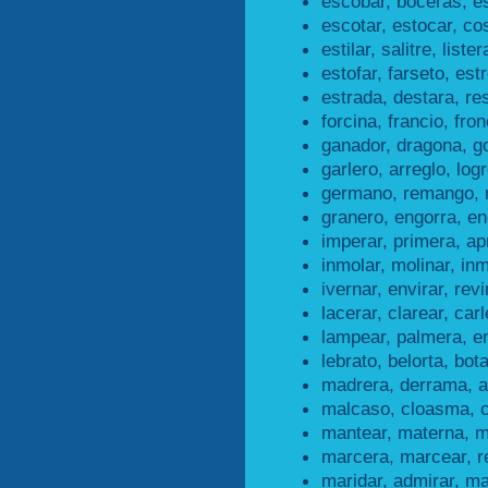
escobar, boceras, e
escotar, estocar, co
estilar, salitre, lister
estofar, farseto, estr
estrada, destara, re
forcina, francio, fron
ganador, dragona, g
garlero, arreglo, logr
germano, remango, 
granero, engorra, en
imperar, primera, ap
inmolar, molinar, inm
ivernar, envirar, revi
lacerar, clarear, carl
lampear, palmera, e
lebrato, belorta, bota
madrera, derrama, a
malcaso, cloasma, 
mantear, materna, m
marcera, marcear, r
maridar, admirar, ma