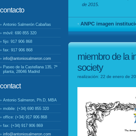
de 2015.
contacto
ANPC imagen instituci
Antonio Salmerón Cabañas
móvil: 690 855 320
fijo: 917 906 868
fax: 917 906 868
miembro de la in
info@antoniosalmeron.com
society
Paseo de la Castellana 135, 7ª
planta, 28046 Madrid
realización: 22 de enero de 2
contact
Antonio Salmeron, Ph.D, MBA
mobile: (+34) 690 855 320
office: (+34) 917 906 868
fax: (+34) 917 906 869
info@antoniosalmeron.com