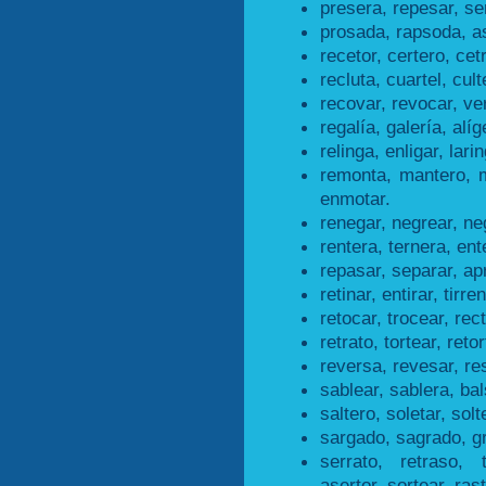
presera, repesar, se
prosada, rapsoda, a
recetor, certero, cet
recluta, cuartel, cult
recovar, revocar, ve
regalía, galería, alíg
relinga, enligar, lari
remonta, mantero, 
enmotar.
renegar, negrear, ne
rentera, ternera, ent
repasar, separar, ap
retinar, entirar, tirre
retocar, trocear, rec
retrato, tortear, retor
reversa, revesar, re
sablear, sablera, bal
saltero, soletar, solt
sargado, sagrado, g
serrato, retraso, 
asertor, sortear, ras