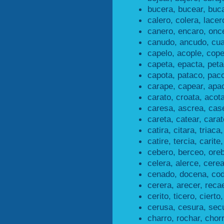
bucera, bucear, buc
calero, colera, lacer
canero, encaro, once
canudo, ancudo, cu
capelo, acople, cope
capeta, epacta, peta
capota, pataco, paco
carape, capear, apac
carato, croata, acota
caresa, ascrea, cas
careta, catear, carat
catira, citara, triaca,
catire, tercia, carite,
cebero, berceo, ore
celera, alerce, cerea
cenado, docena, co
cerera, arecer, recae
cerito, ticero, cierto,
cerusa, cesura, sec
charro, rochar, chorr