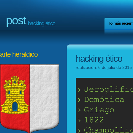
post
hacking ético
lo más recien
arte heráldico
hacking ético
realización: 6 de julio de 201