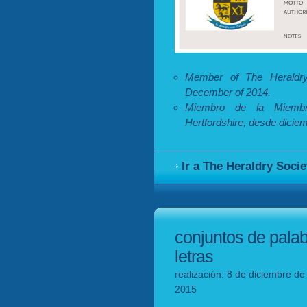
Member of The Heraldry 
December of 2014.
Miembro de la Miembro
Hertfordshire, desde dicie
Ir a The Heraldry Socie
conjuntos de pala
letras
realización: 8 de diciembre de
2015