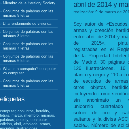
abril de 2014 y m
Miembro de la Heraldry Society
Conjuntos de palabras con las
realización: 9 de marzo de 20
mismas 9 letras
Soy autor de «Escudos
El arrendamiento de vivienda
armas y creación heráld
Conjuntos de palabras con las
entre abril de 2014 y ma
mismas 8 letras
de 2015», pintur
Conjuntos de palabras con las
mismas 7 letras
registradas en el Regis
de la Propiedad Intelect
Conjuntos de palabras con las
mismas 6 letras
de Madrid, 30 páginas 
126 ilustraciones, 16
What is a consputer? consputer
vs computer
blanco y negro y 110 a col
de escudos de arma
Conjuntos de palabras con las
mismas 5 letras
otros objetos heráldic
incluyendo como seudón
etiquetas
sin anonimato un 
unicornio cuartelado
computer, conjuntos, heraldry,
sotuer de oro y sab
letras, marzo, miembro, mismas,
saltante y la divisa ASC
palabras, society, consputer,
edición, abril, arboleda, armas,
sable», Número de soli
escudos, ilustraciones,