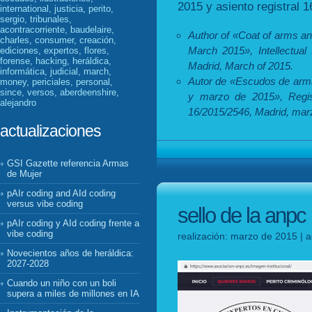
2015 y asiento registral 
international, justicia, perito,
sergio, tribunales,
acontracorriente, baudelaire,
Author of «Coat of arms an
charles, consumer, creación,
March 2015», Intellectual
ediciones, expertos, flores,
forense, hacking, heráldica,
Madrid, March of 2015.
informática, judicial, march,
Autor de «Escudos de armas
money, periciales, personal,
since, versos, aberdeenshire,
y marzo de 2015», Regist
alejandro
16/2015/2546, Madrid, mar
actualizaciones
GSI Gazette referencia Armas
de Mujer
pAIr coding and AId coding
versus vibe coding
sello de la anpc
pAIr coding y AId coding frente a
vibe coding
realización: marzo de 2015 | a
Novecientos años de heráldica:
2027-2028
Cuando un niño con un boli
supera a miles de millones en IA