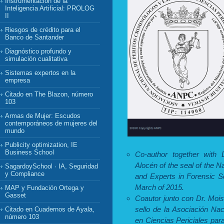
Instrumentación de la
Inteligencia Artificial: PROLOG
II
Riesgos de crédito para el
Banco de Santander
Diagnóstico profundo y
simulación cualitativa
Sistemas expertos en la
empresa
Citado en The Blazon, número
103
Armas de Mujer: Escudos
contemporáneos de mujeres del
mundo
Publicity optimization, IE
Business School
Co-author together with 
Alocén of the seal of the N
SagardoySchool · IA, Seguridad
y Compliance
and Experts in Forensic Sc
March of 2015.
MAP y Fundación Ortega y
Gasset
Coautor junto con Dr. Mois
sello de la Asociación Na
Citado en Cuadernos de Ayala,
número 103
en Ciencias Periciales par