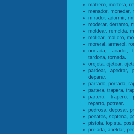
matrero, mortera, re
menador, monedar, 
mirador, adormir, ri
moderar, derramo, m
moldear, remolda, m
mollear, mallero, mol
moreral, armerol, ro
nortada, tanador, 
tardona, tornada.
orejeta, ojetear, ojet
pardear, apedrar, 
deparar.
parrado, porrada, ra
partera, trapera, tra
partero, trapero, 
reparto, potrear.
pedrosa, deposar, p
penates, septena, p
pistola, lopista, posti
prelada, apeldar, per