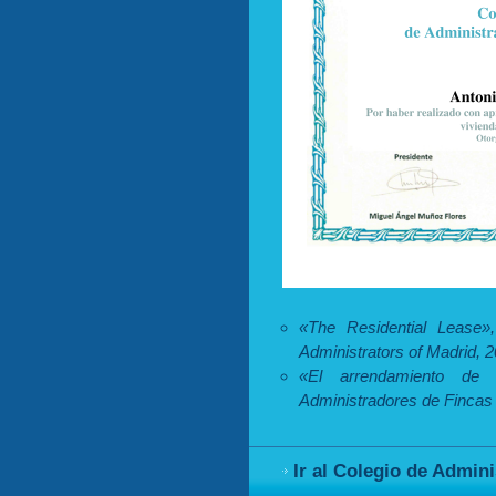
«The Residential Lease»
Administrators of Madrid, 2
«El arrendamiento de 
Administradores de Fincas
Ir al Colegio de Admin