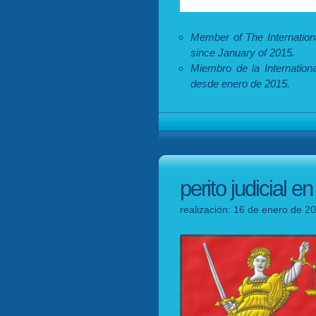
Member of The Internationa
since January of 2015.
Miembro de la Internationa
desde enero de 2015.
perito judicial e
realización: 16 de enero de 20