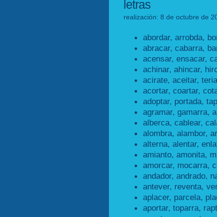
letras
realización: 8 de octubre de 2
abordar, arrobda, bo
abracar, cabarra, ba
acensar, ensacar, c
achinar, ahincar, hir
acirate, aceitar, teri
acortar, coartar, cot
adoptar, portada, ta
agramar, gamarra, a
alberca, cablear, cal
alombra, alambor, a
alterna, alentar, enla
amianto, amonita, m
amorcar, mocarra, 
andador, andrado, n
antever, reventa, ve
aplacer, parcela, pla
aportar, toparra, rap