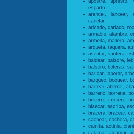
apostre, apresto, 
esparto.
arancel, lancear, 
canelar.
aricado, cariado, roc
armable, alambre, e
armella, mallera, ame
arqueta, taquera, at
asentar, santera, es
baldear, baladre, leb
balsero, boleras, sal
barloar, laborar, arbo
barqueo, boquear, b
barrear, aberrar, aba
barreno, borrena, bo
becerro, cerbero, be
bisecar, escriba, esc
bracera, bracear, ca
cachear, cachera, c
cainita, actinia, ciani
calamar, alcamar, a