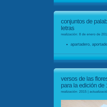
conjuntos de pala
letras
realización: 8 de enero de 201
apartadero, aportade
versos de las flore
para la edición de
realización: 2015 | actualizac