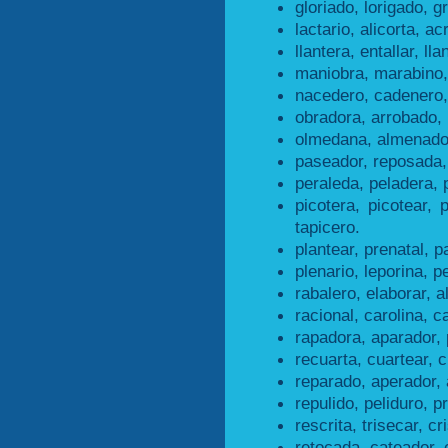
gloriado, lorigado, gr
lactario, alicorta, acr
llantera, entallar, lla
maniobra, marabino,
nacedero, cadenero,
obradora, arrobado,
olmedana, almenado
paseador, reposada,
peraleda, peladera, 
picotera, picotear, 
tapicero.
plantear, prenatal, p
plenario, leporina, pe
rabalero, elaborar, a
racional, carolina, ca
rapadora, aparador, 
recuarta, cuartear, c
reparado, aperador, 
repulido, peliduro, pr
rescrita, trisecar, cr
retocada, cateador, 