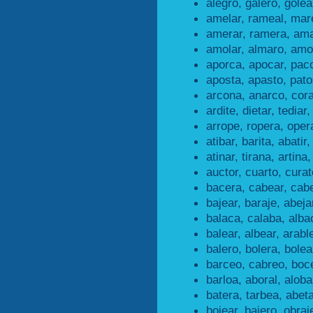
alegro, galero, golea
amelar, rameal, mare
amerar, ramera, ama
amolar, almaro, amor
aporca, apocar, paco
aposta, apasto, pato
arcona, anarco, cor
ardite, dietar, tediar,
arrope, ropera, opera
atibar, barita, abatir,
atinar, tirana, artina,
auctor, cuarto, curat
bacera, cabear, cab
bajear, baraje, abeja
balaca, calaba, alba
balear, albear, arabl
balero, bolera, bolea
barceo, cabreo, boc
barloa, aboral, aloba
batera, tarbea, abeta
bojear, bajero, obraj