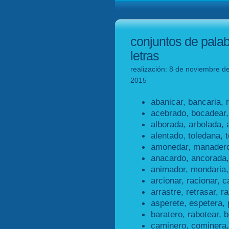
conjuntos de pala
letras
realización: 8 de noviembre de
2015
abanicar, bancaria, 
acebrado, bocadear,
alborada, arbolada, 
alentado, toledana, 
amonedar, manadero
anacardo, ancorada,
animador, mondaria,
arcionar, racionar, c
arrastre, retrasar, ra
asperete, espetera, 
baratero, rabotear, b
caminero, cominera,