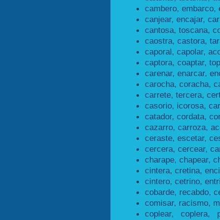
cambero, embarco, 
canjear, encajar, car
cantosa, toscana, c
caostra, castora, ta
caporal, capolar, aco
captora, coaptar, to
carenar, enarcar, en
carocha, coracha, c
carrete, tercera, cer
casorio, icorosa, car
catador, cordata, co
cazarro, carroza, ac
ceraste, escetar, ce
cercera, cercear, ca
charape, chapear, c
cintera, cretina, enci
cintero, cetrino, entr
cobarde, recabdo, c
comisar, racismo, m
coplear, coplera, 