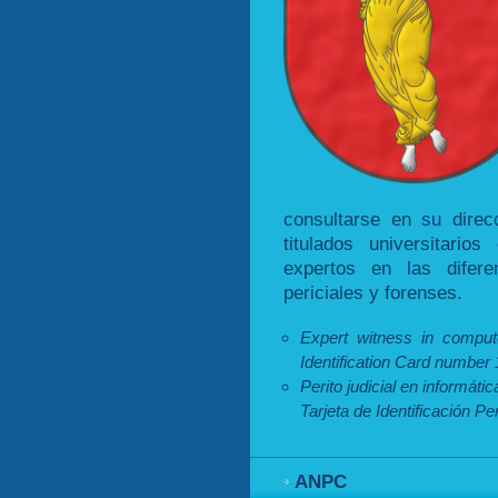
consultarse en su dire
titulados universitario
expertos en las difere
periciales y forenses.
Expert witness in compute
Identification Card number 
Perito judicial en informáti
Tarjeta de Identificación P
ANPC