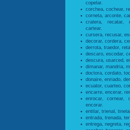
copelar.
corchea, cochear, r
corneta, arconte, ca
cratera, recatar, 
cartear.
cursera, recusar, es
decorar, cordera, ce
derrota, traedor, ret
descaro, escodar, c
descura, usarced, e
dimanar, mandria, m
doctora, cordato, to
donaire, enriado, den
ecuator, cuarteo, co
encarre, encerar, re
enrocar, cornear, 
encorar.
entilar, trienal, tinela
entrada, trenada, te
entrega, negreta, re