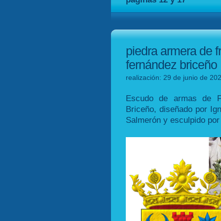
piedra armera de f
fernández briceño
realización: 29 de junio de 20
Escudo de armas de F
Briceño, diseñado por Ign
Salmerón y esculpido po