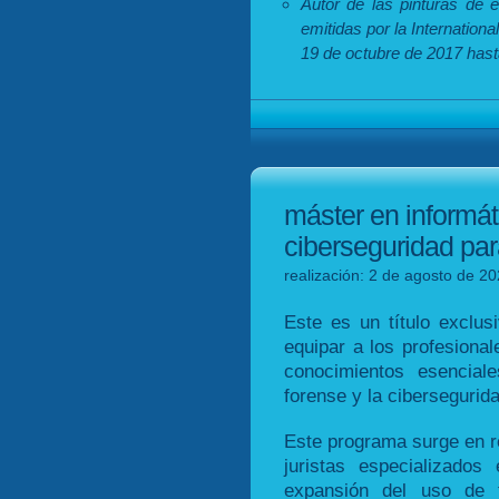
Autor de las pinturas de 
emitidas por la Internatio
19 de octubre de 2017 hast
máster en informát
ciberseguridad para
realización: 2 de agosto de 20
Este es un título exclu
equipar a los profesional
conocimientos esencial
forense y la cibersegurid
Este programa surge en r
juristas especializado
expansión del uso de t