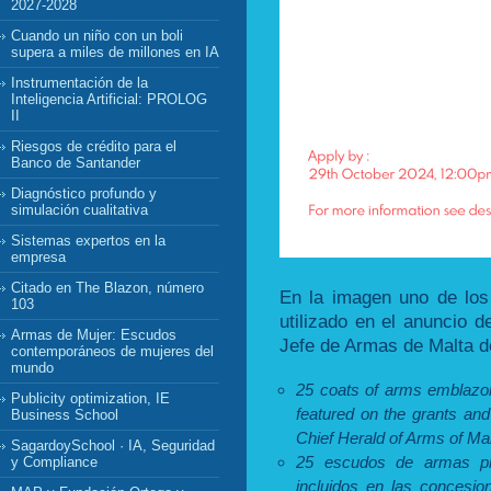
2027-2028
Cuando un niño con un boli
supera a miles de millones en IA
Instrumentación de la
Inteligencia Artificial: PROLOG
II
Riesgos de crédito para el
Banco de Santander
Diagnóstico profundo y
simulación cualitativa
Sistemas expertos en la
empresa
Citado en The Blazon, número
En la imagen uno de lo
103
utilizado en el anuncio d
Armas de Mujer: Escudos
Jefe de Armas de Malta de
contemporáneos de mujeres del
mundo
25 coats of arms emblaz
Publicity optimization, IE
featured on the grants and
Business School
Chief Herald of Arms of Mal
SagardoySchool · IA, Seguridad
25 escudos de armas pi
y Compliance
incluidos en las concesio