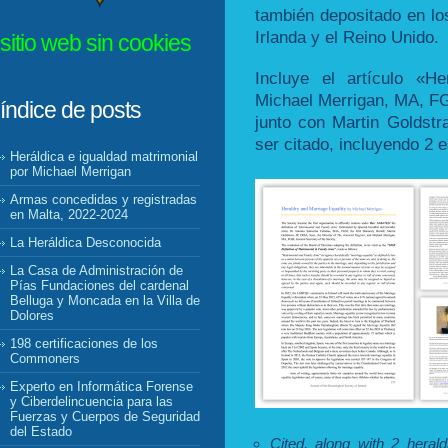
también depositado en lo
Irlanda y el Reino Unido.
sitio web sin cookies
Incluye el artículo «H
Michael Merrigan, MA, FG
índice de posts
junto con Martin Goldstr
ser citado, incluyendo 2 
Heráldica e igualdad matrimonial
por Michael Merrigan
Armas concedidas y registradas
en Malta, 2022-2024
La Heráldica Desconocida
La Casa de Administración de
Pías Fundaciones del cardenal
Belluga y Moncada en la Villa de
Dolores
198 certificaciones de los
Commoners
Experto en Informática Forense
y Ciberdelincuencia para las
Fuerzas y Cuerpos de Seguridad
del Estado
Cited, along with 2 herald