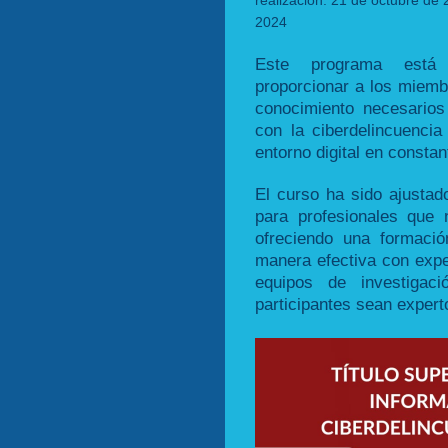
realización: 21 de octubre de 
2024
Este programa está 
proporcionar a los miemb
conocimiento necesarios
con la ciberdelincuencia
entorno digital en constan
El curso ha sido ajustad
para profesionales que 
ofreciendo una formació
manera efectiva con exper
equipos de investigaci
participantes sean expert