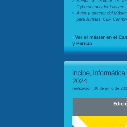
Author & director of t
Cybersecurity for Lawyers 
Autor y director del Máste
para Juristas, CIIP, Cambr
Ver el máster en el Ca
y Pericia
incibe, informática 
2024
realización: 30 de junio de 20