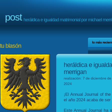
post
heráldica e igualdad matrimonial por michael merr
lo más recien
tu blasón
heráldica e iguald
merrigan
realización: 7 de diciembre de
2024
¡El Annual Journal of the
el año 2024 acaba de ser 
Este Annual Journal ha 