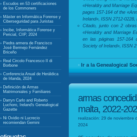
Escudos en 53 certificaciones
«Heraldry and Marriage Eq
de los Commoners
pages 157-164 of the «Annu
Máster en Informática Forense y
Ireland», ISSN 2712-0228,
Ciberseguridad para Juristas
Citado, junto con 2 obras
Incibe, Informática Forense y
«Heraldry and Marriage Eq
Pericial, CIIP, 2024
en las páginas 157-164 d
Piedra armera de Francisco
Society of Ireland», ISSN 
José Bermejo Fernández
Briceño
Real Circolo Francesco II di
Ir a la Genealogical So
Borbone
Conferencia Anual de Heráldica
de Irlanda, 2024
Definición de Armas
Matrimoniales y Familiares
armas concedida
Darryn Carlo and Roberto
Luchoro, Ireland's Genealogical
malta, 2022-20
Gazette
realización: 29 de noviembre d
Ni Ovidio ni Lucrecio
recomiendan Gemini
2024