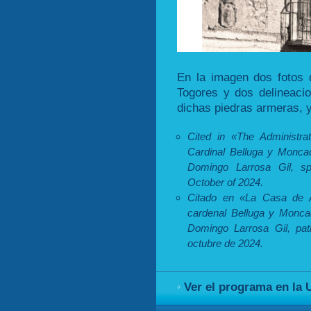
En la imagen dos fotos 
Togores y dos delineacio
dichas piedras armeras, 
Cited in «The Administra
Cardinal Belluga y Monca
Domingo Larrosa Gil, sp
October of 2024.
Citado en «La Casa de A
cardenal Belluga y Moncad
Domingo Larrosa Gil, patr
octubre de 2024.
Ver el programa en la 