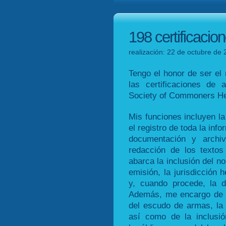
198 certificaci
realización: 22 de octubre de 
Tengo el honor de ser el 
las certificaciones de 
Society of Commoners He
Mis funciones incluyen la 
el registro de toda la info
documentación y archi
redacción de los textos 
abarca la inclusión del no
emisión, la jurisdicción h
y, cuando procede, la de
Además, me encargo de l
del escudo de armas, la i
así como de la inclusió