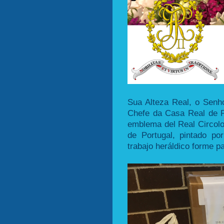
Sua Alteza Real, o Sen
Chefe da Casa Real de Po
emblema del Real Circolo
de Portugal, pintado p
trabajo heráldico forme pa