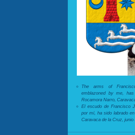
The arms of Francisc
emblazoned by me, has 
Rocamora Narro, Caravaca 
El escudo de Francisco J
por mí, ha sido labrado e
Caravaca de la Cruz, junio