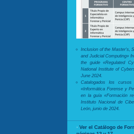
Inclusion of the Master's, 
and Judicial Computing» fr
the guide «Regulated Cy
National Institute of Cybe
June 2024.
Catalogados los cursos 
«Informática Forense y Peri
en la guía «Formación re
Instituto Nacional de Cib
León, junio de 2024.
Ver el Catálogo de For
páginas 12 y 17