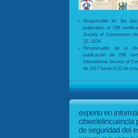
Responsible for the docum
publication of 198 certifi
Society of Commoners Hera
22, 2024.
Responsable de la doc
publicación de 198 cert
International Society of C
de 2017 hasta el 22 de oct
experto en informá
ciberdelincuencia 
de seguridad del 