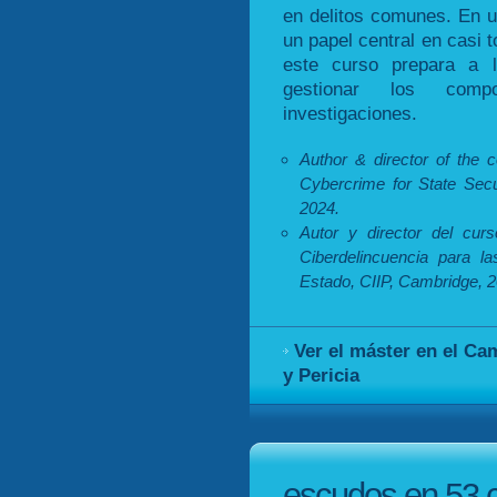
en delitos comunes. En u
un papel central en casi 
este curso prepara a lo
gestionar los comp
investigaciones.
Author & director of the 
Cybercrime for State Secu
2024.
Autor y director del cur
Ciberdelincuencia para 
Estado, CIIP, Cambridge, 2
Ver el máster en el Ca
y Pericia
escudos en 53 ce