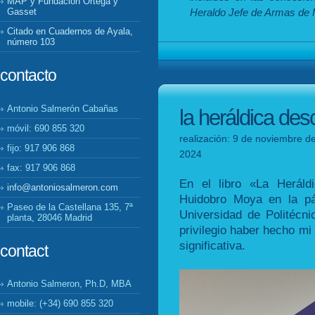
MAP y Fundación Ortega y
Heraldo Jefe de Armas de M
Gasset
Citado en Cuadernos de Ayala,
número 103
contacto
Antonio Salmerón Cabañas
la heráldica de
móvil: 690 855 320
realización: 9 de noviembre d
fijo: 917 906 868
2024
fax: 917 906 868
En el libro «La Herál
info@antoniosalmeron.com
Huidobro Moya en la pá
Paseo de la Castellana 135, 7ª
Universidad de Politécn
planta, 28046 Madrid
privilegio haber hecho mi
significativa.
contact
Antonio Salmeron, Ph.D, MBA
mobile: (+34) 690 855 320