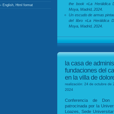
the book «La Heráldica 
English, Html format
Moya, Madrid, 2024.
Un escudo de armas pintado
del libro «La Heráldica
Moya, Madrid, 2024.
la casa de adminis
fundaciones del c
en la villa de dolor
realización: 24 de octubre de 
2024
Conferencia de Don 
patrocinada por la Univer
Loazes, Sede Universitari