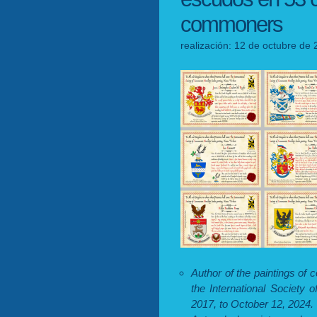
commoners
realización: 12 de octubre de 
Author of the paintings of c
the International Society
2017, to October 12, 2024.