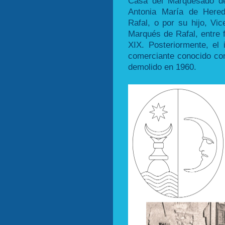
Casa del Marquesado de
Antonia María de Here
Rafal, o por su hijo, Vi
Marqués de Rafal, entre fi
XIX. Posteriormente, el
comerciante conocido com
demolido en 1960.