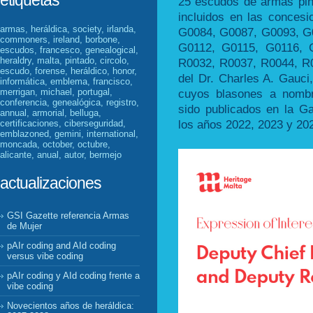
etiquetas
25 escudos de armas pin
incluidos en las conce
armas, heráldica, society, irlanda,
G0084, G0087, G0093, G
commoners, ireland, borbone,
G0112, G0115, G0116, G
escudos, francesco, genealogical,
heraldry, malta, pintado, circolo,
R0032, R0037, R0044, R
escudo, forense, heráldico, honor,
del Dr. Charles A. Gauci
informática, emblema, francisco,
merrigan, michael, portugal,
cuyos blasones a nombr
conferencia, genealógica, registro,
sido publicados en la G
annual, armorial, belluga,
los años 2022, 2023 y 20
certificaciones, ciberseguridad,
emblazoned, gemini, international,
moncada, october, octubre,
alicante, anual, autor, bermejo
actualizaciones
GSI Gazette referencia Armas
de Mujer
pAIr coding and AId coding
versus vibe coding
pAIr coding y AId coding frente a
vibe coding
Novecientos años de heráldica: