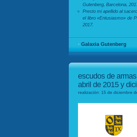
Gutenberg, Barcelona, 201
Presto mi apellido al sace
el libro «Entusiasmo» de P
2017.
Galaxia Gutenberg
escudos de armas y
abril de 2015 y di
realización: 15 de diciembre d