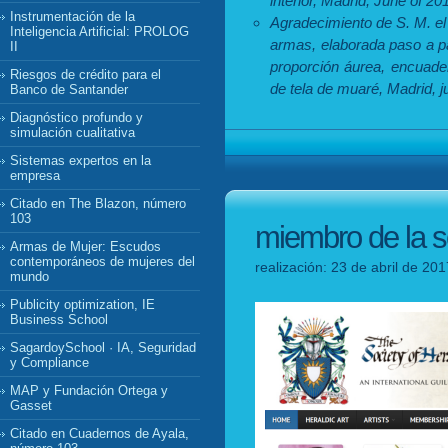
interior, Madrid, June of 20
Instrumentación de la
Agradecimiento de S. M. el
Inteligencia Artificial: PROLOG
armas, elaborada paso a pa
II
proporción áurea, encuader
Riesgos de crédito para el
de tela de muaré, Madrid, j
Banco de Santander
Diagnóstico profundo y
simulación cualitativa
Sistemas expertos en la
empresa
Citado en The Blazon, número
103
miembro de la so
Armas de Mujer: Escudos
contemporáneos de mujeres del
realización: 23 de abril de 20
mundo
Publicity optimization, IE
Business School
SagardoySchool · IA, Seguridad
y Compliance
MAP y Fundación Ortega y
Gasset
Citado en Cuadernos de Ayala,