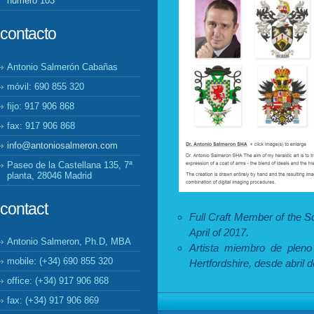
número 103
contacto
Antonio Salmerón Cabañas
móvil: 690 855 320
fijo: 917 906 868
fax: 917 906 868
info@antoniosalmeron.com
Paseo de la Castellana 135, 7ª
planta, 28046 Madrid
contact
Full Craft Member of the So
April of 2017.
Antonio Salmeron, Ph.D, MBA
Artista miembro de pleno 
mobile: (+34) 690 855 320
Hertfordshire, desde abril 
office: (+34) 917 906 868
fax: (+34) 917 906 869