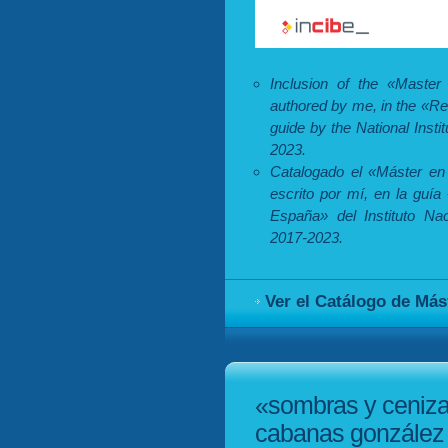
Inclusion of the «Master
authored by me, in the «Re
guide by the National Inst
2023.
Catalogado el «Máster en 
escrito por mí, en la guí
España» del Instituto Na
2017-2023.
Ver el Catálogo de Más
«sombras y ceniza
cabanas gonzález