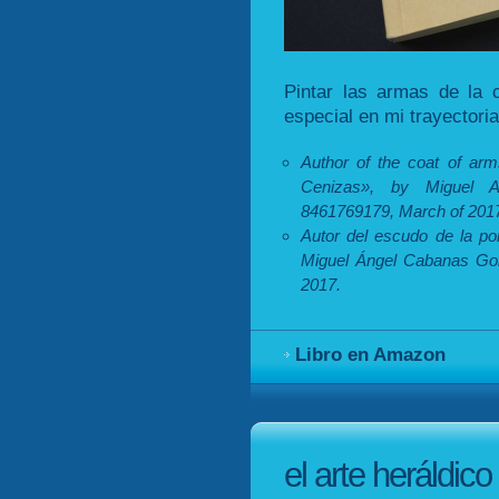
Pintar las armas de la 
especial en mi trayectoria
Author of the coat of ar
Cenizas», by Miguel 
8461769179, March of 201
Autor del escudo de la po
Miguel Ángel Cabanas Go
2017.
Libro en Amazon
el arte heráldico 