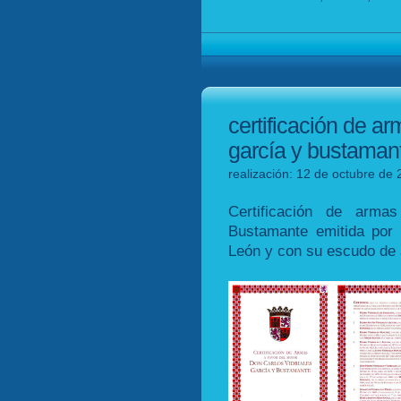
certificación de ar
garcía y bustaman
realización: 12 de octubre de 
Certificación de arma
Bustamante emitida por 
León y con su escudo de 