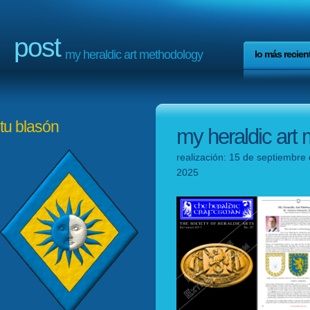
post
my heraldic art methodology
lo más recien
tu blasón
my heraldic art
realización: 15 de septiembre 
2025