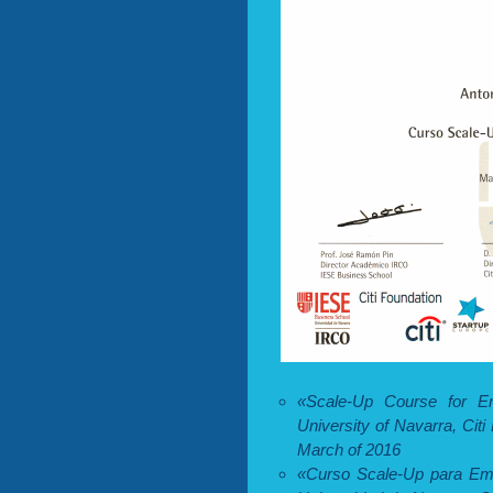
«Scale-Up Course for En
University of Navarra, Citi
March of 2016
«Curso Scale-Up para Em