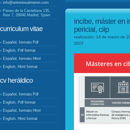
info@antoniosalmeron.com
Paseo de la Castellana 135,
floor 7, 28046 Madrid, Spain
incibe, máster en i
curriculum vitae
pericial, ciip
realización: 14 de marzo de 20
Español, formato Pdf
2023
English, Pdf format
Español, formato Html
English, Html format
cv heráldico
Español, formato Pdf
English, Pdf format
Español, formato Html
English, Html format