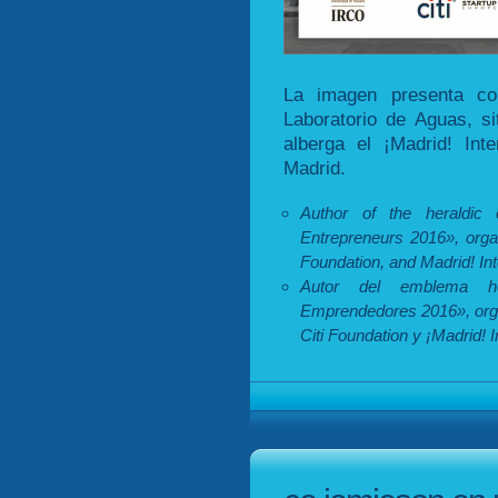
La imagen presenta com
Laboratorio de Aguas, si
alberga el ¡Madrid! Int
Madrid.
Author of the heraldic
Entrepreneurs 2016», orga
Foundation, and Madrid! In
Autor del emblema he
Emprendedores 2016», orga
Citi Foundation y ¡Madrid! 