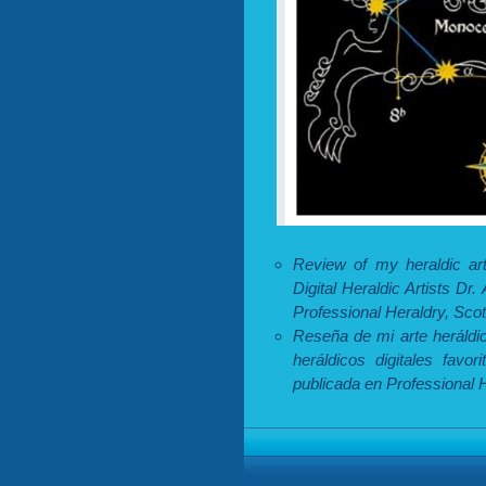
Review of my heraldic a
Digital Heraldic Artists D
Professional Heraldry, Sco
Reseña de mi arte heráldi
heráldicos digitales favo
publicada en Professional 