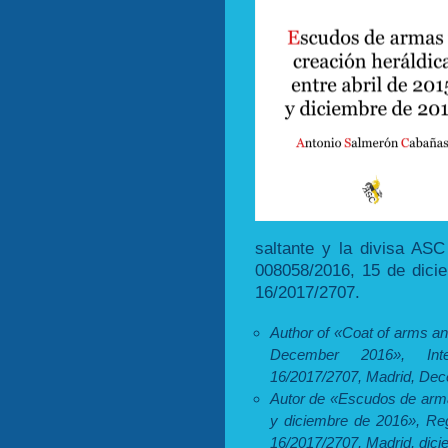
saltante y la divisa AS
008058/2016, 15 de dici
16/2017/2707.
Author of «Coat of arms an
December 2016», Intel
16/2017/2707, Madrid, Dec
Autor de «Escudos de armas
y diciembre de 2016», Reg
16/2017/2707, Madrid, dici