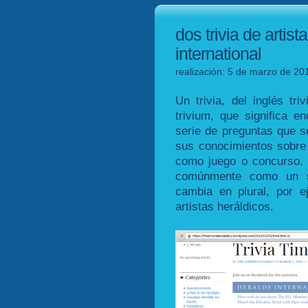
dos trivia de artis
international
realización: 5 de marzo de 201
Un trivia, del inglés triv
trivium, que significa e
serie de preguntas que s
sus conocimientos sobre
como juego o concurso. E
comúnmente como un sus
cambia en plural, por e
artistas heráldicos.