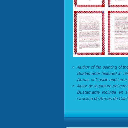
Author of the painting of t
Bustamante featured in his
Armas of Castile and Leon,
Autor de la pintura del es
Bustamante incluida en s
Cronista de Armas de Casti