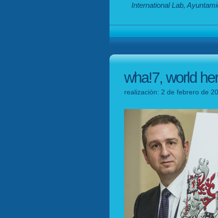
International Lab, Ayuntami
wha!7, world her
realización: 2 de febrero de 2