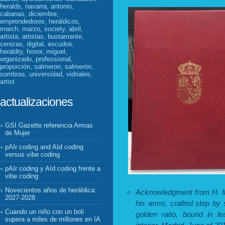
heralds, navarra, antonio,
cabanas, diciembre,
emprendedores, heráldicos,
march, marzo, society, abril,
artista, artistas, bustamante,
cenizas, digital, escudos,
heraldry, honor, miguel,
organizado, professional,
proporción, salmeron, salmerón,
sombras, universidad, vidriales,
artist
actualizaciones
GSI Gazette referencia Armas
de Mujer
pAIr coding and AId coding
versus vibe coding
pAIr coding y AId coding frente a
vibe coding
Novecientos años de heráldica:
Acknowledgment from H. M. 
2027-2028
his arms, crafted step by
Cuando un niño con un boli
golden ratio, bound in le
supera a miles de millones en IA