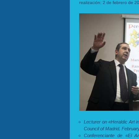
realización: 2 de febrero de 2
Lecturer on «Heraldic Art in
Council of Madrid, February
Conferenciante de «El Ar