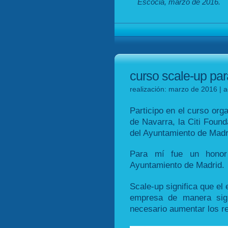
Escocia, marzo de 2016.
curso scale-up pa
realización: marzo de 2016 | a
Participo en el curso org
de Navarra, la Citi Found
del Ayuntamiento de Madr
Para mí fue un honor 
Ayuntamiento de Madrid.
Scale-up significa que el
empresa de manera sign
necesario aumentar los r