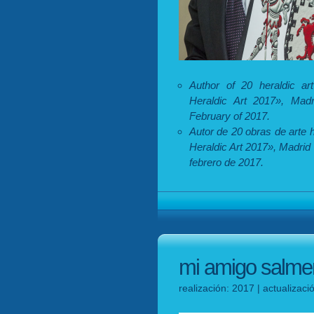
Author of 20 heraldic ar
Heraldic Art 2017», Madri
February of 2017.
Autor de 20 obras de arte 
Heraldic Art 2017», Madrid
febrero de 2017.
mi amigo salme
realización: 2017 | actualizac