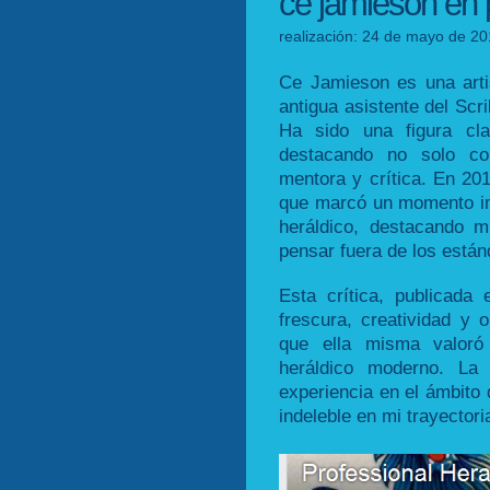
ce jamieson en p
realización: 24 de mayo de 20
Ce Jamieson es una arti
antigua asistente del Scri
Ha sido una figura cl
destacando no solo c
mentora y crítica. En 20
que marcó un momento im
heráldico, destacando m
pensar fuera de los están
Esta crítica, publicada 
frescura, creatividad y o
que ella misma valoró
heráldico moderno. La
experiencia en el ámbito 
indeleble en mi trayectoria