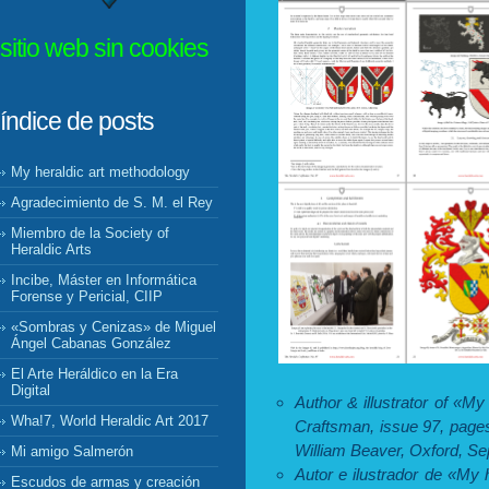
sitio web sin cookies
índice de posts
My heraldic art methodology
Agradecimiento de S. M. el Rey
Miembro de la Society of
Heraldic Arts
Incibe, Máster en Informática
Forense y Pericial, CIIP
«Sombras y Cenizas» de Miguel
Ángel Cabanas González
El Arte Heráldico en la Era
Digital
Author & illustrator of «M
Wha!7, World Heraldic Art 2017
Craftsman, issue 97, pages
William Beaver, Oxford, Se
Mi amigo Salmerón
Autor e ilustrador de «My 
Escudos de armas y creación