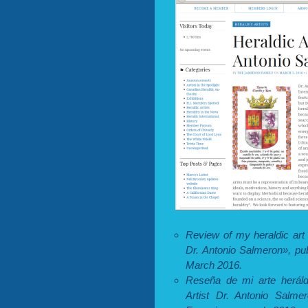
Review of my heraldic art
Dr. Antonio Salmeron», pub
March 2016.
Reseña de mi arte heráld
Artist Dr. Antonio Salmer