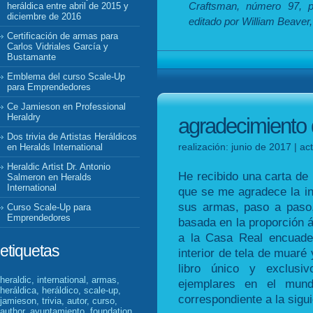
Craftsman, número 97, pá
heráldica entre abril de 2015 y
diciembre de 2016
editado por William Beaver
Certificación de armas para
Carlos Vidriales García y
Bustamante
Emblema del curso Scale-Up
para Emprendedores
Ce Jamieson en Professional
Heraldry
agradecimiento d
Dos trivia de Artistas Heráldicos
realización: junio de 2017 | a
en Heralds International
Heraldic Artist Dr. Antonio
He recibido una carta de
Salmeron en Heralds
International
que se me agradece la int
sus armas, paso a paso,
Curso Scale-Up para
Emprendedores
basada en la proporción á
a la Casa Real encuade
etiquetas
interior de tela de muaré
libro único y exclusiv
heraldic, international, armas,
ejemplares en el mun
heráldica, heráldico, scale-up,
correspondiente a la sigu
jamieson, trivia, autor, curso,
author, ayuntamiento, foundation,