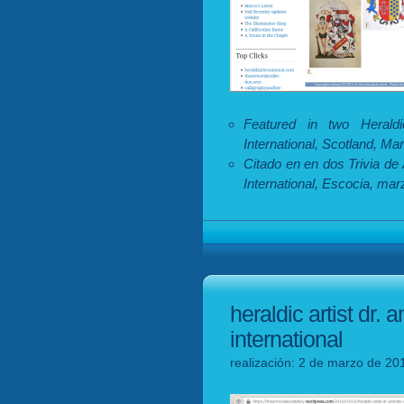
Featured in two Heraldi
International, Scotland, Ma
Citado en en dos Trivia de
International, Escocia, mar
heraldic artist dr.
international
realización: 2 de marzo de 201