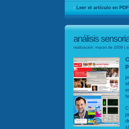
Leer el artículo en PDF
análisis sensori
realización: marzo de 2008 | a
p
p
e
e
f
C
p
d
s