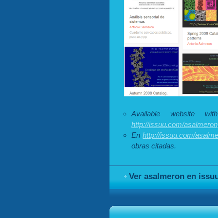
Available website w
http://issuu.com/asalmeron
En
http://issuu.com/asalm
obras citadas.
Ver asalmeron en issu