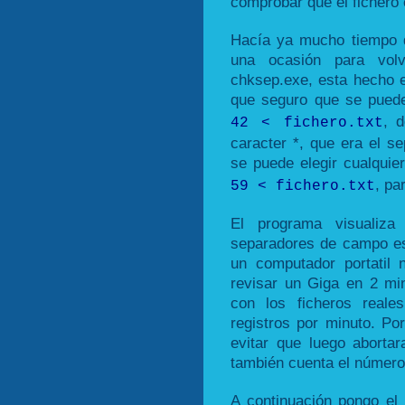
comprobar que el fichero 
Hacía ya mucho tiempo 
una ocasión para vol
chksep.exe, esta hecho e
que seguro que se pued
, 
42 < fichero.txt
caracter *, que era el s
se puede elegir cualquie
, pa
59 < fichero.txt
El programa visualiz
separadores de campo es 
un computador portatil
revisar un Giga en 2 mi
con los ficheros real
registros por minuto. Po
evitar que luego aborta
también cuenta el número 
A continuación pongo el 