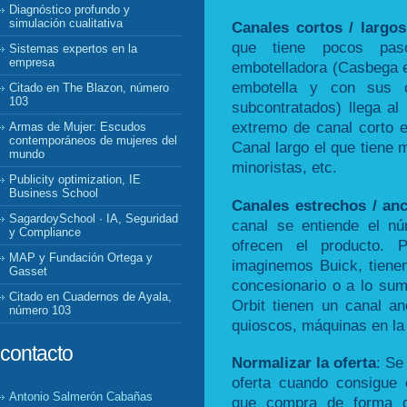
Diagnóstico profundo y
simulación cualitativa
Canales cortos / largos
que tiene pocos paso
Sistemas expertos en la
empresa
embotelladora (Casbega e
embotella y con sus 
Citado en The Blazon, número
103
subcontratados) llega al 
extremo de canal corto e
Armas de Mujer: Escudos
contemporáneos de mujeres del
Canal largo el que tiene 
mundo
minoristas, etc.
Publicity optimization, IE
Business School
Canales estrechos / anc
SagardoySchool · IA, Seguridad
canal se entiende el n
y Compliance
ofrecen el producto. 
MAP y Fundación Ortega y
imaginemos Buick, tiene
Gasset
concesionario o a lo sum
Citado en Cuadernos de Ayala,
Orbit tienen un canal a
número 103
quioscos, máquinas en la c
contacto
Normalizar la oferta
: Se
oferta cuando consigue 
Antonio Salmerón Cabañas
que compra de forma q