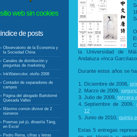
S
1
sitio web sin cookies
S
O
índice de posts
E
C
Observatorio de la Economía y
la Universidad de Mál
la Sociedad China
Andaluza «Inca Garcilaso
Canales de distribución y
preguntas de marketing
Durante estos años se ha
InkWatercolor, otoño 2008
Contador de separadores de
Diciembre de 2008,
pr
campos
Marzo de 2009,
segund
Página del abogado Bartolomé
Julio de 2009,
tercera 
Quesada Valles
Septiembre de 2009,
Máximo común divisor de 2
12
.
números
Junio de 2010,
quinta 
Poemas jué jù, dinastía Táng,
en Excel
Estas 5 entregas represe
Pedro Reina, cifras y letras
en mi técnica y metodo