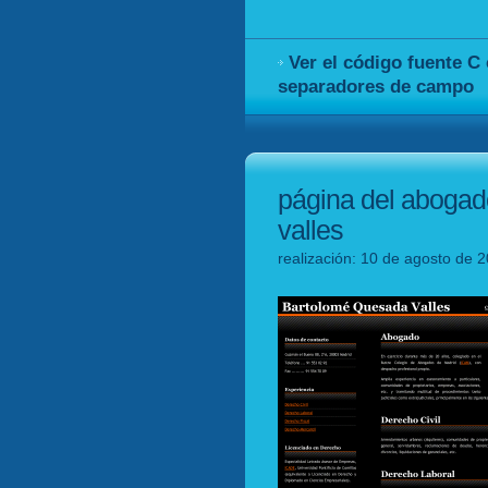
Ver el código fuente C
separadores de campo
página del aboga
valles
realización: 10 de agosto de 2