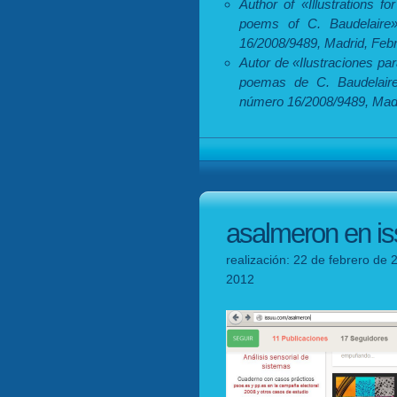
Author of «Illustrations f
poems of C. Baudelaire»,
16/2008/9489, Madrid, Febr
Autor de «Ilustraciones pa
poemas de C. Baudelaire»
número 16/2008/9489, Madr
asalmeron en i
realización: 22 de febrero de 
2012