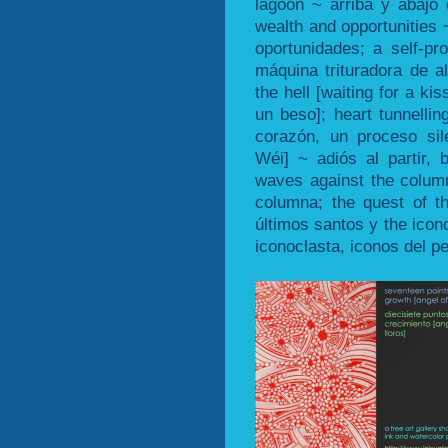
lagoon ~ arriba y abajo e
wealth and opportunities ~
oportunidades; a self-pr
máquina trituradora de a
the hell [waiting for a kis
un beso]; heart tunnellin
corazón, un proceso sil
Wéi] ~ adiós al partir,
waves against the colum
columna; the quest of t
últimos santos y the icono
iconoclasta, iconos del p