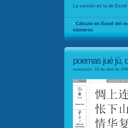
La versión es la de Excel
Cálculo en Excel del 
números
poemas jué jù, d
realización: 16 de abril de 20