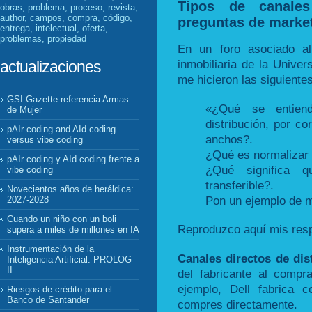
Tipos de canales
obras, problema, proceso, revista,
author, campos, compra, código,
preguntas de marke
entrega, intelectual, oferta,
problemas, propiedad
En un foro asociado al
inmobiliaria de la Unive
actualizaciones
me hicieron las siguiente
GSI Gazette referencia Armas
«¿Qué se entiend
de Mujer
distribución, por co
pAIr coding and AId coding
anchos?.
versus vibe coding
¿Qué es normalizar l
pAIr coding y AId coding frente a
¿Qué significa q
vibe coding
transferible?.
Novecientos años de heráldica:
Pon un ejemplo de 
2027-2028
Cuando un niño con un boli
Reproduzco aquí mis res
supera a miles de millones en IA
Instrumentación de la
Canales directos de dis
Inteligencia Artificial: PROLOG
II
del fabricante al compr
ejemplo, Dell fabrica 
Riesgos de crédito para el
Banco de Santander
compres directamente.