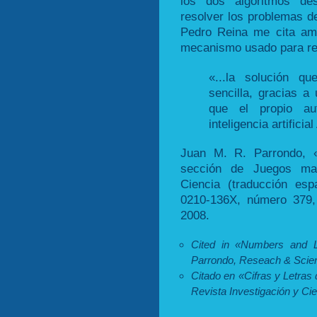
los dos algoritmos de
resolver los problemas de
Pedro Reina me cita ama
mecanismo usado para res
«...la solución 
sencilla, gracias 
que el propio au
inteligencia artifici
Juan M. R. Parrondo, «
sección de Juegos mate
Ciencia (traducción esp
0210-136X, número 379, 
2008.
Cited in «Numbers and L
Parrondo, Reseach & Scien
Citado en «Cifras y Letras
Revista Investigación y Cie