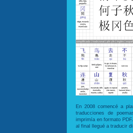
En 2008 comencé a plas
traducciones de poema
imprimía en formato PDF.
al final llegué a traducir