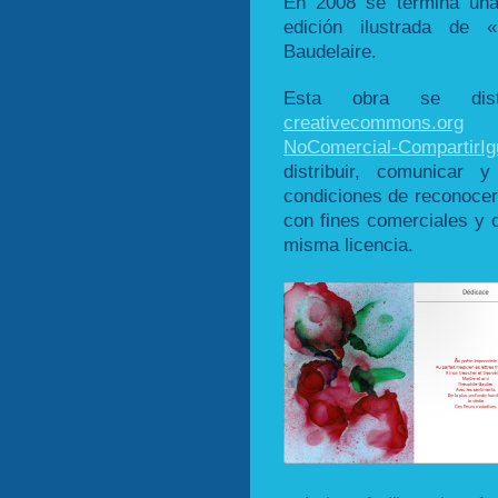
En 2008 se termina una
edición ilustrada de
Baudelaire.
Esta obra se dist
creativecommons.org
d
NoComercial-CompartirIg
distribuir, comunicar 
condiciones de reconocer 
con fines comerciales y c
misma licencia.