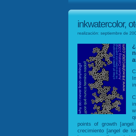
inkwatercolor, 
realización: septiembre de 200
n
a
C
I
i
C
i
w
q
points of growth [angel
crecimiento [angel de lo