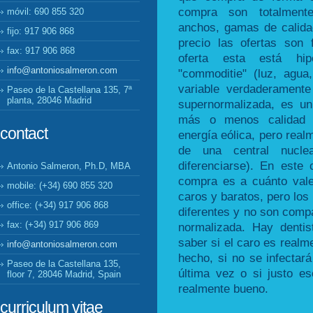
compra son totalment
móvil: 690 855 320
anchos, gamas de calida
fijo: 917 906 868
precio las ofertas son
fax: 917 906 868
oferta esta está hip
info@antoniosalmeron.com
"commoditie" (luz, agua
variable verdaderamente
Paseo de la Castellana 135, 7ª
planta, 28046 Madrid
supernormalizada, es u
más o menos calidad (
contact
energía eólica, pero real
de una central nucle
diferenciarse). En este
Antonio Salmeron, Ph.D, MBA
compra es a cuánto val
mobile: (+34) 690 855 320
caros y baratos, pero los
office: (+34) 917 906 868
diferentes y no son compa
fax: (+34) 917 906 869
normalizada. Hay dentis
saber si el caro es realm
info@antoniosalmeron.com
hecho, si no se infectar
Paseo de la Castellana 135,
última vez o si justo es
floor 7, 28046 Madrid, Spain
realmente bueno.
curriculum vitae