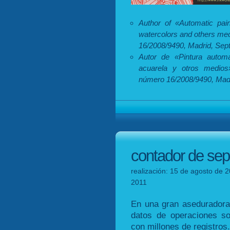
Author of «Automatic pain
watercolors and others med
16/2008/9490, Madrid, Sep
Autor de «Pintura automá
acuarela y otros medios»
número 16/2008/9490, Madr
contador de se
realización: 15 de agosto de 2
2011
En una gran aseduradora
datos de operaciones so
con millones de registros