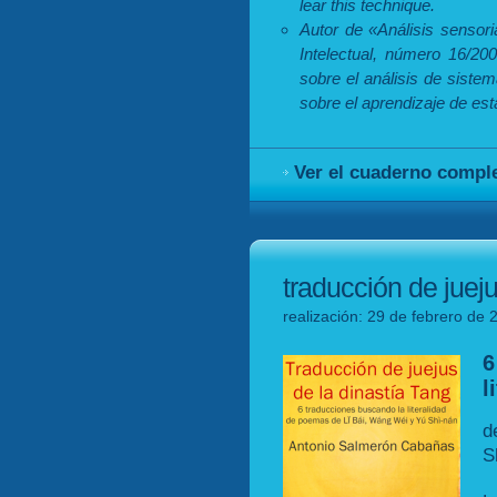
lear this technique.
Autor de «Análisis sensori
Intelectual, número 16/2
sobre el análisis de siste
sobre el aprendizaje de est
Ver el cuaderno compl
traducción de jueju
realización: 29 de febrero de 
6
l
d
S