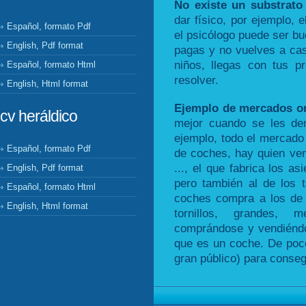
No existe un substrato 
dar físico, por ejemplo, e
Español, formato Pdf
el psicólogo puede ser bue
English, Pdf format
pagas y no vuelves a ca
niños, llegas con tus 
Español, formato Html
resolver.
English, Html format
Ejemplo de mercados or
cv heráldico
mejor cuando se les de
ejemplo, todo el mercado 
Español, formato Pdf
de coches, hay quien vend
..., el que fabrica los a
English, Pdf format
pero también al de los to
Español, formato Html
coches compra a los de 
English, Html format
tornillos, grandes,
comprándose y vendiéndos
que es un coche. De poco
gran público) para consegu