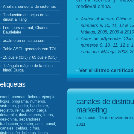
medieval china.
Análisis sensorial de sistemas
Traducción de juejus de la
Author of «Learn Chinese
dinastía Táng
numbers 9, 10, 11, 12 & 13
Les fleurs du mal, Charles
Málaga, 2008, 2009 & 2010
Baudelaire
Autor de «Aprender Chin
asalmeron en issuu.com
números 9, 10, 11, 12 & 1
Tabla ASCII generada con TOL
cada una, Málaga, 2008, 2
15 puzle (3x3) y 65 puzle (5x5)
Triángulo mágico de la diosa
Ver el último certifica
hindú Durga
etiquetas
excel, poemas, fichero, ejemplo,
canales de distrib
hojas, programa, números,
sistemas, pedro, baudelaire,
marketing
registro, reina, autor, carga,
desarrollo, ilustraciones, letras,
realización: 15 de noviembre 
oes-china, separadores,
traducción, versión, ascii, canal,
2011
canales, celdas, cifras,
distribución, ficheros, fleurs,