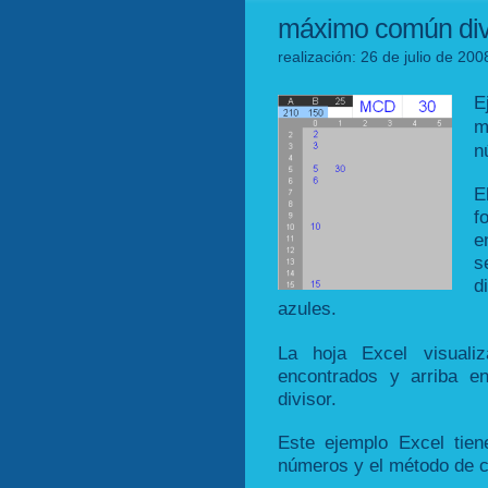
máximo común div
realización: 26 de julio de 200
E
m
n
E
f
e
s
d
azules.
La hoja Excel visuali
encontrados y arriba 
divisor.
Este ejemplo Excel tien
números y el método de c