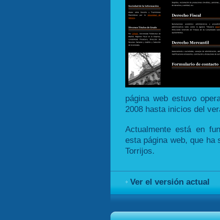
página web estuvo oper
2008 hasta inicios del ve
Actualmente está en fu
esta página web, que ha s
Torrijos.
Ver el versión actual