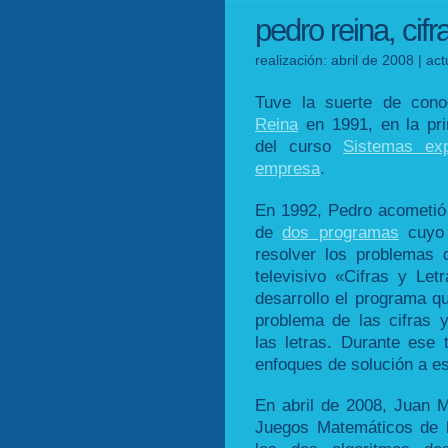
pedro reina, cifr
realización: abril de 2008 | a
Tuve la suerte de con
Reina
en 1991, en la pri
del curso
Sistemas ex
empresa
.
En 1992, Pedro acometió 
de
dos programas
cuyo 
resolver los problemas 
televisivo «Cifras y Let
desarrollo el programa qu
problema de las cifras 
las letras. Durante ese
enfoques de solución a e
En abril de 2008, Juan 
Juegos Matemáticos de la