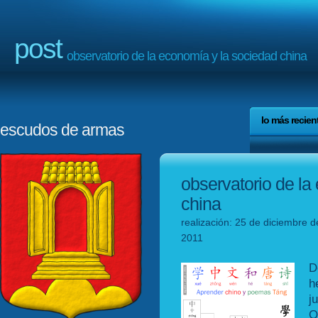
post
observatorio de la economía y la sociedad china
lo más recien
escudos de armas
observatorio de la
china
realización: 25 de diciembre d
2011
D
h
j
O