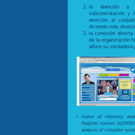
la atención a l
subcontratación y l
atención al cuida
diciendo más direct
la conexión direct
de la organización 
aflore su verdadera 
Author of «Sensory analy
Register, number 16/2009/
analysis of computer syst