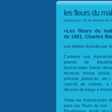
les fleurs du ma
realización: 22 de febrero de 
«Les fleurs du mal
de 1861, Charles Ba
une édition illustrée par 
Contiene una ilustraci
poema de Baudelai
ilustraciones fueron desa
técnicas mixtas (tintas,
pinturas plásticas, etc.
couché de colores, a
difusión de fuego o frotam
Todas las ilustraciones de
para Les fleurs du mal 
Baudelaire», están inscr