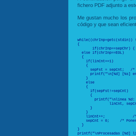
fichero PDF adjunto a est
Me gustan mucho los pro
código y que sean eficien
while((chrInp=getc(stdin)) !
{

       if(chrInp==sepChr) {
  else if(chrInp==EOL)     
  {

    if(linCnt==1)          
    {

      sepFst = sepCnt;   /*
      printf("\n[%d] [%s] e
    }

    else                   
    {

      if(sepFst!=sepCnt)   
      {

        printf("\nlinea %d: 
               linCnt, sepCn
      }

    }

    linCnt++;             /
    sepCnt = 0;     /* Pone
  }

}

printf("\nProcesadas [%d] li