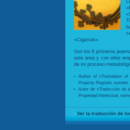
L
«
«
T
b
c
«Cigarras».
Son los 6 primeros poema
este área y con ellos em
de mi proceso metodológi
Author of «Translation of 
Property Register, number 
Autor de «Traducción de ju
Propiedad Intelectual, núm
Ver la traducción de l