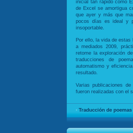
inicial tan rápido como E
de Excel se amortigua 
que ayer y más que mañ
pocos días es ideal y 
insoportable.
Por ello, la vida de esta
a mediados 2009, práct
retome la exploración d
traducciones de poem
automatismo y eficiencia
resultado.
Varias publicaciones d
fueron realizadas con el 
Traducción de poemas j