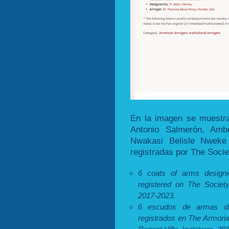
En la imagen se muestr
Antonio Salmerón, Ambe
Nwakasi Belisle Nweke
registradas por The Socie
6 coats of arms desig
registered on The Societ
2017-2023.
6 escudos de armas di
registrados en The Armorial