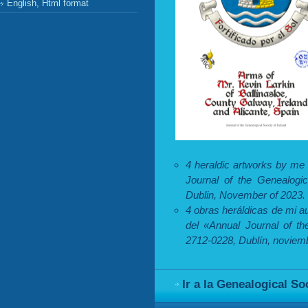
English, Html format
4 heraldic artworks by me
Journal of the Genealogic
Dublin, November of 2023.
4 obras heráldicas de mi a
del «Annual Journal of th
2712-0228, Dublín, noviem
Ir a la Genealogical So