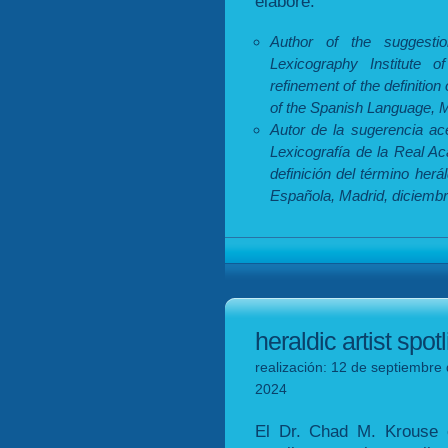
elaboré.
Author of the suggest
Lexicography Institute 
refinement of the definition
of the Spanish Language, 
Autor de la sugerencia ac
Lexicografía de la Real A
definición del término herá
Española, Madrid, diciembr
heraldic artist spot
realización: 12 de septiembre 
2024
El Dr. Chad M. Krouse 