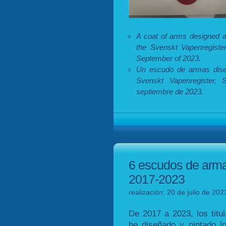
A coat of arms designed 
the Svenskt Vapenregister
September of 2023.
Un escudo de armas diseñ
Svenskt Vapenregister, 
septiembre de 2023.
6 escudos de arma
2017-2023
realización: 20 de julio de 202
De 2017 a 2023, los tit
he diseñado y pintado l