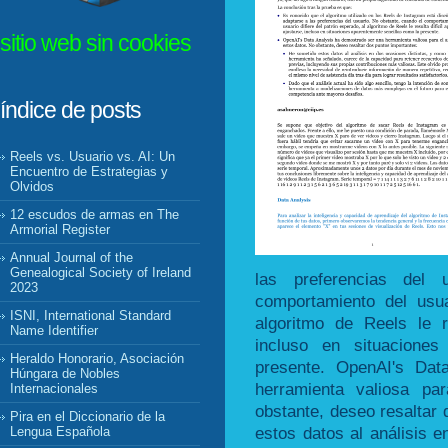
sitio web sin cookies
índice de posts
Reels vs. Usuario vs. AI: Un
Encuentro de Estrategias y
Olvidos
12 escudos de armas en The
Armorial Register
Annual Journal of the
Genealogical Society of Ireland
las preferencias del 
2023
comportamiento del usua
ISNI, International Standard
algoritmo de Reels le re
Name Identifier
incluso en situaciones
Heraldo Honorario, Asociación
presente. OpenAI's Dat
Húngara de Nobles
herramienta valiosa pa
Internacionales
obstante, deseo resaltar
Pira en el Diccionario de la
estos datos al análisis e
Lengua Española