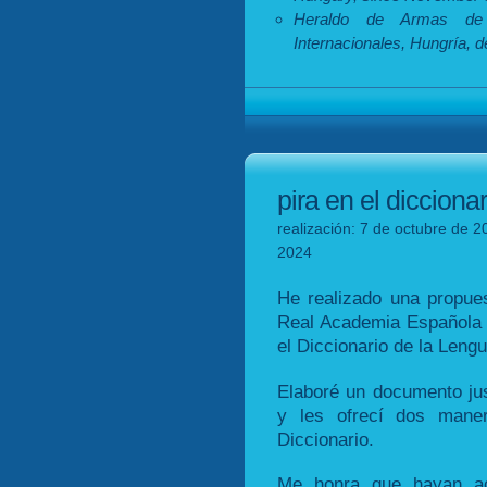
Heraldo de Armas de
Internacionales, Hungría, 
pira en el dicciona
realización: 7 de octubre de 2
2024
He realizado una propuest
Real Academia Española r
el Diccionario de la Leng
Elaboré un documento just
y les ofrecí dos maner
Diccionario.
Me honra que hayan ac