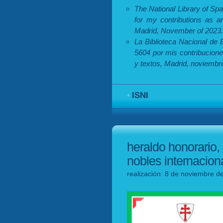
The National Library of Sp
for my contributions as an
Madrid, November of 2023.
La Biblioteca Nacional de
5604 por mis contribucione
y textos, Madrid, noviembr
ISNI
heraldo honorario,
nobles internacion
realización: 8 de noviembre d