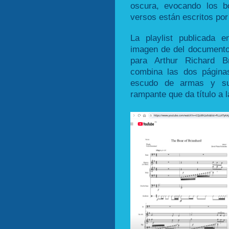
oscura, evocando los b
versos están escritos por
La playlist publicada 
imagen de del documento 
para Arthur Richard B
combina las dos página
escudo de armas y su 
rampante que da título a l