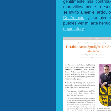
gentilmente mis contribu
maravillosamente la esen
Te invito a leer el artícu
Dr Antonio
y también 
puedes ver mi arte heraldi
origin story
.