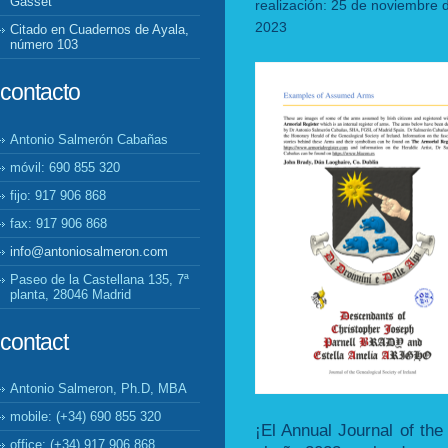
Gasset
realización: 25 de noviembre 
2023
Citado en Cuadernos de Ayala,
número 103
contacto
Antonio Salmerón Cabañas
móvil: 690 855 320
fijo: 917 906 868
fax: 917 906 868
info@antoniosalmeron.com
Paseo de la Castellana 135, 7ª
planta, 28046 Madrid
contact
Antonio Salmeron, Ph.D, MBA
mobile: (+34) 690 855 320
¡El Annual Journal of the
office: (+34) 917 906 868