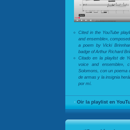
Cited in the YouTube playl
and ensemble», composed 
a poem by Vicki Brinnhard
badge of Arthur Richard B
Citado en la playlist de 
voice and ensemble», 
Solomons, con un poema de
de armas y la insignia herá
por mí.
Oir la playlist en YouT