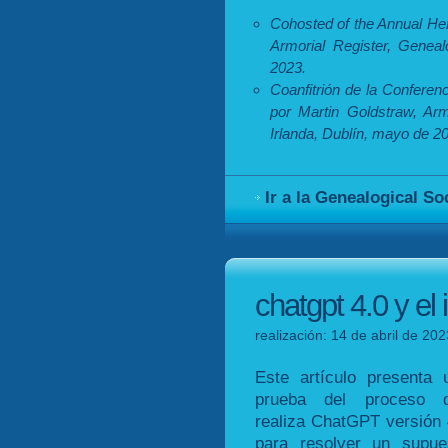
Cohosted of the Annual Her
Armorial Register, Geneal
2023.
Coanfitrión de la Conferen
por Martin Goldstraw, Arm
Irlanda, Dublín, mayo de 2
Ir a la Genealogical So
chatgpt 4.0 y el 
realización: 14 de abril de 20
Este artículo presenta 
prueba del proceso 
realiza ChatGPT versión 
para resolver un supue