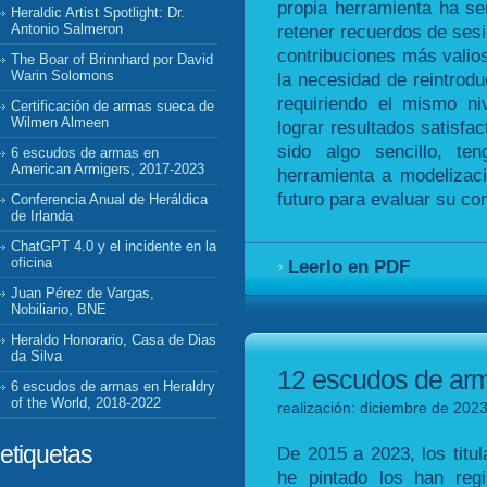
propia herramienta ha se
Heraldic Artist Spotlight: Dr.
retener recuerdos de sesi
Antonio Salmeron
contribuciones más valio
The Boar of Brinnhard por David
Warin Solomons
la necesidad de reintrodu
requiriendo el mismo ni
Certificación de armas sueca de
Wilmen Almeen
lograr resultados satisfac
sido algo sencillo, te
6 escudos de armas en
American Armigers, 2017-2023
herramienta a modelizac
futuro para evaluar su c
Conferencia Anual de Heráldica
de Irlanda
ChatGPT 4.0 y el incidente en la
oficina
Leerlo en PDF
Juan Pérez de Vargas,
Nobiliario, BNE
Heraldo Honorario, Casa de Dias
da Silva
12 escudos de arma
6 escudos de armas en Heraldry
of the World, 2018-2022
realización: diciembre de 2023
etiquetas
De 2015 a 2023, los tit
he pintado los han reg