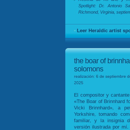
Spotlight: Dr. Antonio 
Richmond, Virginia, septie
Leer Heraldic artist sp
the boar of brinnha
solomons
realización: 6 de septiembre d
2025
El compositor y cantant
«The Boar of Brinnhard 
Vicki Brinnhard», a pe
Yorkshire, tomando com
familiar, y la insignia 
versión ilustrada por mí