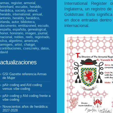
International Register
armas, register, armorial,
brinnhard, escudos, heraldic,
Inglaterra, un registro de
heráldica, society, ireland,
Goldstraw. Esto signific
heraldo, international, annual,
antonio, heraldry, heráldico,
en doce entradas dentro 
irlanda, autor, biblioteca,
internacional.
documento, emblazoned, escudo,
españa, española, genealogical,
honor, honorario, imagen, journal,
nacional, nobles, reels, registrado,
silva, algoritmo, american,
armigers, artist, chatgpt,
contribuciones, cseszneky, datos,
david
actualizaciones
GSI Gazette referencia Armas
de Mujer
pAIr coding and AId coding
versus vibe coding
pAIr coding y AId coding frente a
vibe coding
Novecientos años de heráldica:
2027-2028