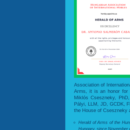
Association of Internatio
Arms, it is an honor for
Miklós Cseszneky, PhD,
Pályi, LLM, JD, GCDK, FH
the House of Cseszneky a
Herald of Arms of the Hung
Hungary, since November o