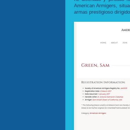
American Armigers, situa
armas prestigioso dirigid