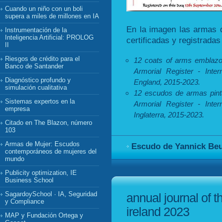
Cuando un niño con un boli
supera a miles de millones en IA
En la imagen las armas 
Instrumentación de la
Inteligencia Artificial: PROLOG
certificadas y registradas
II
Riesgos de crédito para el
12 coats of arms emblaz
Banco de Santander
Armorial Register - Inter
Diagnóstico profundo y
England, 2015-2023.
simulación cualitativa
12 escudos de armas pint
Sistemas expertos en la
Armorial Register - Inter
empresa
Inglaterra, 2015-2023.
Citado en The Blazon, número
103
Armas de Mujer: Escudos
Escudo de Yannick Beu
contemporáneos de mujeres del
mundo
Publicity optimization, IE
Business School
SagardoySchool · IA, Seguridad
annual journal of t
y Compliance
ireland 2023
MAP y Fundación Ortega y