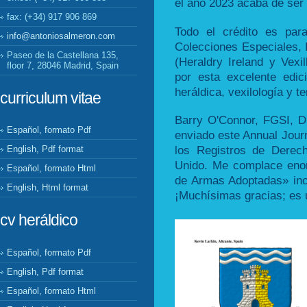
el año 2023 acaba de ser 
fax: (+34) 917 906 869
Todo el crédito es par
info@antoniosalmeron.com
Colecciones Especiales, 
Paseo de la Castellana 135,
(Heraldry Ireland y Vexil
floor 7, 28046 Madrid, Spain
por esta excelente edic
heráldica, vexilología y 
curriculum vitae
Barry O'Connor, FGSI, D
Español, formato Pdf
enviado este Annual Jour
los Registros de Derec
English, Pdf format
Unido. Me complace eno
Español, formato Html
de Armas Adoptadas» inc
English, Html format
¡Muchísimas gracias; es 
cv heráldico
Español, formato Pdf
English, Pdf format
Español, formato Html