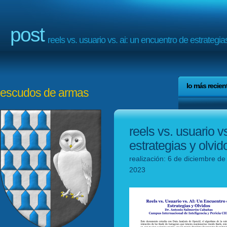
post
reels vs. usuario vs. ai: un encuentro de estrategia
lo más recien
escudos de armas
reels vs. usuario v
estrategias y olvid
realización: 6 de diciembre de
2023