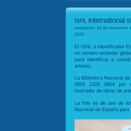
isni, international
realización: 24 de noviembre 
2023
El ISNI, o Identificador 
un número estándar global
para identificar a cread
artistas.
La Biblioteca Nacional d
0005 1328 5604 por m
ilustrador de obras de art
La foto es de uno de los
Nacional de España para 