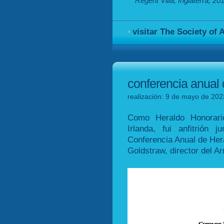
Regent Villa, Inglaterra, 20
visitar The Society of
conferencia anual 
realización: 9 de mayo de 202
Como Heraldo Honorari
Irlanda, fui anfitrión
Conferencia Anual de Herá
Goldstraw, director del Ar