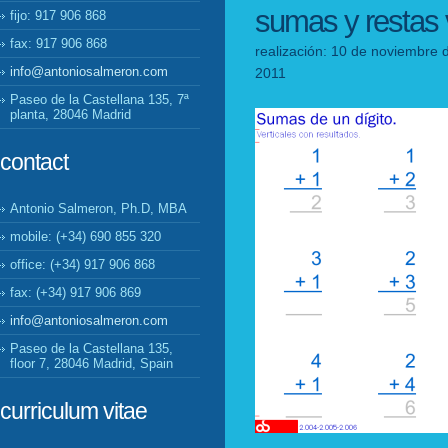
sumas y restas v
fijo: 917 906 868
fax: 917 906 868
realización: 10 de noviembre 
info@antoniosalmeron.com
2011
Paseo de la Castellana 135, 7ª
planta, 28046 Madrid
contact
Antonio Salmeron, Ph.D, MBA
mobile: (+34) 690 855 320
office: (+34) 917 906 868
fax: (+34) 917 906 869
info@antoniosalmeron.com
Paseo de la Castellana 135,
floor 7, 28046 Madrid, Spain
curriculum vitae