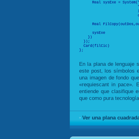
      Real sysExe = System("
                           
                           
                           
      Real FilCopy(outDos,ou
      sysExe

    })

  });

  Card(filCic)

};

En la plana de lenguaje s
este post, los símbolos 
una imagen de fondo que
«requiescant in pace». 
entiende que clasifique 
que como pura tecnología
Ver una plana cuadrada