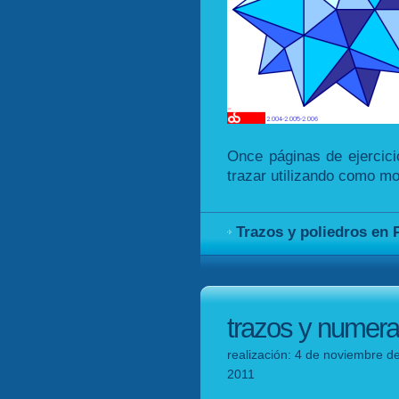
Once páginas de ejercicio
trazar utilizando como mo
Trazos y poliedros en
trazos y numera
realización: 4 de noviembre de
2011