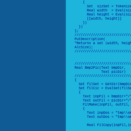
    {

      Set  sizSet = Tokenize
      Real width  = Eval(siz
      Real height = Eval(siz
      [[width, height]]

    })

  })

};

///////////////////////////
PutDescription(

"Returns a set (width, heigh
AlcSize);

///////////////////////////
///////////////////////////
Real Bmp2Pic(Text bmpDir,

             Text picDir)

///////////////////////////
{

  Set filSet = GetDir(bmpDir
  Set filCic = EvalSet(filSe
  {

    Text inpFil = bmpDir+"/"
    Text outFil = picDir+"/"
    FilMake(inpFil, outFil, 
    {

      Text inpDos = "tmp\\sm
      Text outDos = "tmp\\sm
      Real FilCopy(inpFil,i
                            