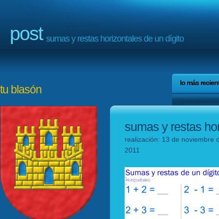
post
sumas y restas horizontales de un dígito
lo más recien
tu blasón
sumas y restas hor
realización: 13 de noviembre 
2011