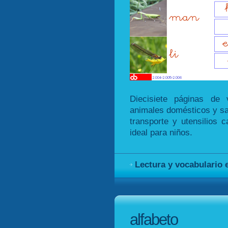
Diecisiete páginas de 
animales domésticos y sal
transporte y utensilios c
ideal para niños.
Lectura y vocabulario
alfabeto