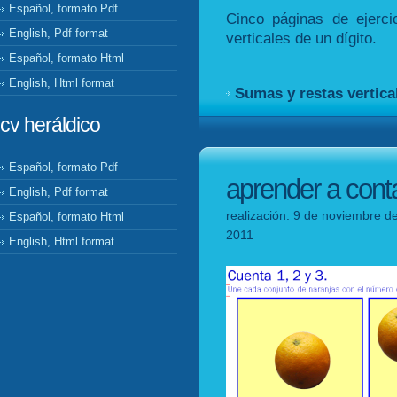
Español, formato Pdf
Cinco páginas de ejerci
English, Pdf format
verticales de un dígito.
Español, formato Html
English, Html format
Sumas y restas vertica
cv heráldico
Español, formato Pdf
aprender a cont
English, Pdf format
realización: 9 de noviembre de
Español, formato Html
2011
English, Html format