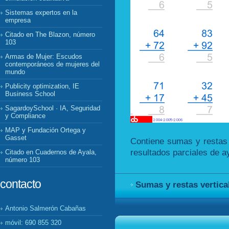
Sistemas expertos en la
empresa
Citado en The Blazon, número
103
Armas de Mujer: Escudos
contemporáneos de mujeres del
mundo
Publicity optimization, IE
Business School
SagardoySchool · IA, Seguridad
y Compliance
MAP y Fundación Ortega y
Gasset
Contiene sumas y restas v
resultados parciales de a
Citado en Cuadernos de Ayala,
número 103
contacto
Sumas y restas vertica
Antonio Salmerón Cabañas
móvil: 690 855 320