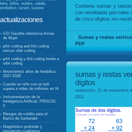
letra, niños, outdos, salida,
Contiene sumas y restas 
simbólico, sizset, sysexe
con resultados parciales 
de cinco dígitos sin resul
actualizaciones
GSI Gazette referencia Armas
Sumas y restas vertica
de Mujer
PDF
pAIr coding and AId coding
versus vibe coding
pAIr coding y AId coding frente a
vibe coding
Novecientos años de heráldica:
sumas y restas ver
2027-2028
dígitos
Cuando un niño con un boli
supera a miles de millones en IA
realización: 11 de noviembre d
2011
Instrumentación de la
Inteligencia Artificial: PROLOG
II
Riesgos de crédito para el
Banco de Santander
Diagnóstico profundo y
simulación cualitativa