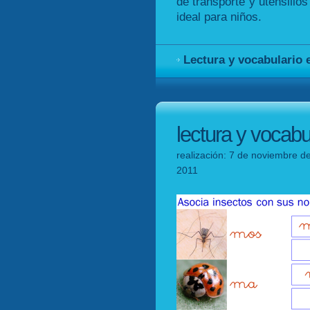
de transporte y utensilios
ideal para niños.
Lectura y vocabulario 
lectura y vocabu
realización: 7 de noviembre de
2011