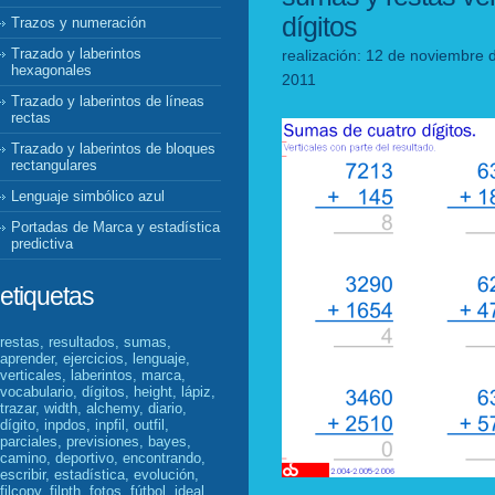
dígitos
Trazos y numeración
Trazado y laberintos
realización: 12 de noviembre 
hexagonales
2011
Trazado y laberintos de líneas
rectas
Trazado y laberintos de bloques
rectangulares
Lenguaje simbólico azul
Portadas de Marca y estadística
predictiva
etiquetas
restas, resultados, sumas,
aprender, ejercicios, lenguaje,
verticales, laberintos, marca,
vocabulario, dígitos, height, lápiz,
trazar, width, alchemy, diario,
dígito, inpdos, inpfil, outfil,
parciales, previsiones, bayes,
camino, deportivo, encontrando,
escribir, estadística, evolución,
filcopy, filpth, fotos, fútbol, ideal,