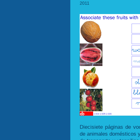
2011
Diecisiete páginas de voc
de animales domésticos y 