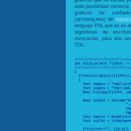
toda posibilidad vectoria
gráficos he confiad
(alchlong.exe) de
Handm
lenguaje TOL que es en el
algoritmos de escritu
invocación, para dos us
TOL:
///////////////////////////
Set AlcSize(Text filPth) // 
///////////////////////////
{

  If(Not(FileExist(filPth)),
  {

    Text tmpDos = "tmp\\alc
    Text inpDos = "tmp\\smb
    Real FilCopy(filPth, inp
    Real sysExe = System("bi
                         "-x
                         in
                         tm
    Text tmpTxt = ReadFile(t
    Text sizTxt = TxtBetween
                            
    If(sizTxt=="", [[0,0]], 