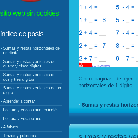
sitio web sin cookies
índice de posts
Sumas y restas horizontales de
un dígito
Sumas y restas verticales de
cuatro y cinco dígitos
Sumas y restas verticales de
Cinco páginas de ejerci
dos y tres dígitos
horizontales de 1 dígito.
Sumas y restas verticales de un
dígito
Aprender a contar
Sumas y restas horizon
Lectura y vocabulario en inglés
Lectura y vocabulario
Alfabeto
sumas y restas ver
Trazos y poliedros