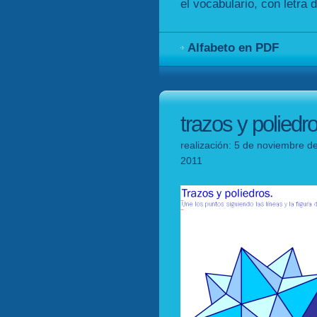
el vocabulario, con letra 
Alfabeto en PDF
trazos y poliedr
realización: 5 de noviembre de
2011