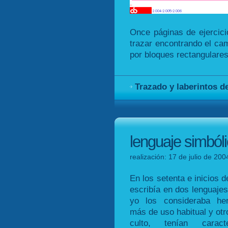
Once páginas de ejercicio
trazar encontrando el cam
por bloques rectangulares
Trazado y laberintos d
lenguaje simbóli
realización: 17 de julio de 20
En los setenta e inicios 
escribía en dos lenguaje
yo los consideraba he
más de uso habitual y ot
culto, tenían caract