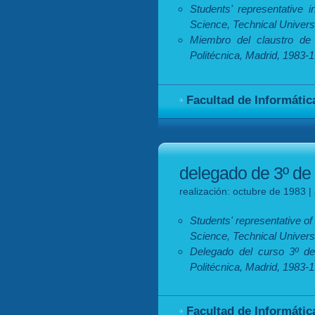
Students' representative 
Science, Technical Univers
Miembro del claustro de 
Politécnica, Madrid, 1983-
Facultad de Informátic
delegado de 3º de 
realización: octubre de 1983 |
Students' representative of
Science, Technical Univers
Delegado del curso 3º de 
Politécnica, Madrid, 1983-
Facultad de Informátic