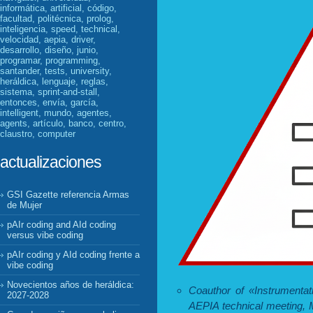
informática, artificial, código,
facultad, politécnica, prolog,
inteligencia, speed, technical,
velocidad, aepia, driver,
desarrollo, diseño, junio,
programar, programming,
santander, tests, university,
heráldica, lenguaje, reglas,
sistema, sprint-and-stall,
entonces, envía, garcía,
intelligent, mundo, agentes,
agents, artículo, banco, centro,
claustro, computer
actualizaciones
GSI Gazette referencia Armas
de Mujer
pAIr coding and AId coding
versus vibe coding
pAIr coding y AId coding frente a
vibe coding
Novecientos años de heráldica:
Coauthor of «Instrumentati
2027-2028
AEPIA technical meeting, 