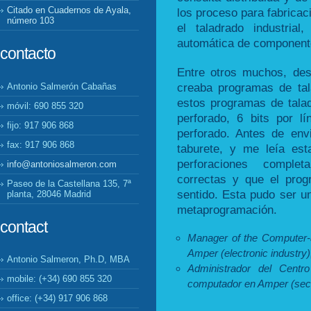
Citado en Cuadernos de Ayala,
los proceso para fabricaci
número 103
el taladrado industrial
automática de componente
contacto
Entre otros muchos, des
creaba programas de ta
Antonio Salmerón Cabañas
estos programas de talad
móvil: 690 855 320
perforado, 6 bits por l
fijo: 917 906 868
perforado. Antes de env
fax: 917 906 868
taburete, y me leía es
perforaciones comple
info@antoniosalmeron.com
correctas y que el pro
Paseo de la Castellana 135, 7ª
sentido. Esta pudo ser u
planta, 28046 Madrid
metaprogramación.
contact
Manager of the Computer-
Amper (electronic industry
Antonio Salmeron, Ph.D, MBA
Administrador del Centr
mobile: (+34) 690 855 320
computador en Amper (secto
office: (+34) 917 906 868