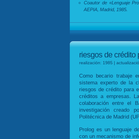
Coautor de «Lenguaje Prolo
AEPIA, Madrid, 1985.
riesgos de crédito
realización: 1985 | actualizac
Como becario trabaje e
sistema experto de la 
riesgos de crédito para 
créditos a empresas. L
colaboración entre el 
investigación creado 
Politécnica de Madrid (U
Prolog es un lenguaje de
con un mecanismo de inf