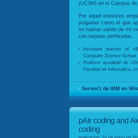
(UC3M) en el Campus de
Por aquel entonces empez
pulgadas como el que ap
no habían salido de mí vi
con tarjetas perforadas.
Assistant teacher of «
Computer Science School, T
Profesor ayudante de «Si
Facultad de Informática, Un
Series/1 de IBM en Wik
pAIr coding and AI
coding
realización: 16 de mayo de 20