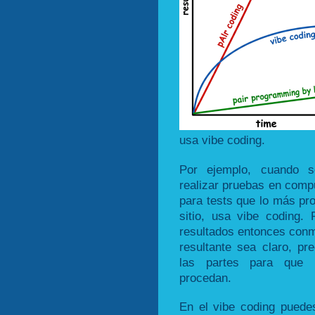
usa vibe coding.
Por ejemplo, cuando s
realizar pruebas en compu
para tests que lo más pr
sitio, usa vibe coding
resultados entonces conmu
resultante sea claro, pr
las partes para que 
procedan.
En el vibe coding puedes