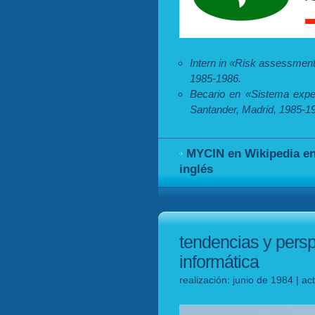
Intern in «Risk assessmen
1985-1986.
Becario en «Sistema expe
Santander, Madrid, 1985-1
MYCIN en Wikipedia en
inglés
tendencias y perspe
informática
realización: junio de 1984 | ac