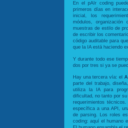
En el pAIr coding pued
primeros días en interac
inicial, los requerimien
módulos, organización d
muestras de estilo de pr
de escribir los comentari
código auditable para que
que la IA está haciendo e
Y durante todo ese tiemp
dos por tres si ya se pue
Hay una tercera vía: el
A
parte del trabajo, diseñ
utiliza la IA para pro
dificultad, no tanto por s
requerimientos técnicos.
específica a una API, una
de parsing. Los roles es
coding: aquí el humano es
El humano ensambla el res