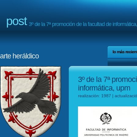
post
3º de la 7ª promoción de la facultad de informátic
lo más recien
arte heráldico
3º de la 7ª promoci
informática, upm
realización: 1987 | actualizac