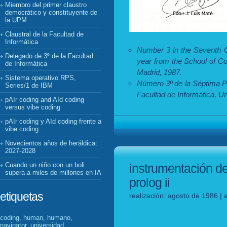
Miembro del primer claustro
democrático y constituyente de
la UPM
Claustral de la Facultad de
Informática
Number 3 in the Seventh G
Delegado de 3º de la Facultad
year from the School of Co
de Informática
Madrid, 1987.
Sistema operativo RPS,
Número 3º de la Séptima P
Series/1 de IBM
Facultad de Informática, Un
pAIr coding and AId coding
versus vibe coding
pAIr coding y AId coding frente a
vibe coding
Novecientos años de heráldica:
2027-2028
Cuando un niño con un boli
instrumentación de l
supera a miles de millones en IA
prolog ii
etiquetas
realización: agosto de 1986 | 
coding, human, humano,
navigator, universidad,