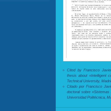
Cited by Francisco Javier
thesis about «Intelligent
Technical University, Madri
Citado por Francisco Javi
doctoral sobre «Sistemas d
Universidad Politécnica, Ma