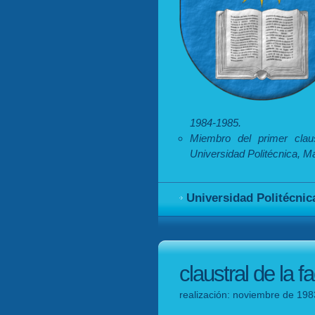
1984-1985.
Miembro del primer clau
Universidad Politécnica, M
Universidad Politécnic
claustral de la f
realización: noviembre de 198