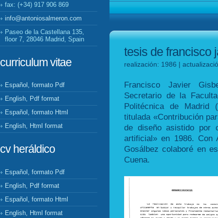
fax: (+34) 917 906 869
info@antoniosalmeron.com
Paseo de la Castellana 135,
floor 7, 28046 Madrid, Spain
tesis de francisco 
curriculum vitae
realización: 1986 | actualizac
Francisco Javier Gis
Español, formato Pdf
Secretario de la Facult
English, Pdf format
Politécnica de Madrid 
Español, formato Html
titulada «Contribución p
English, Html format
de diseño asistido por 
artificial» en 1986. Co
cv heráldico
Gosálbez colaboré en est
Cuena.
Español, formato Pdf
English, Pdf format
Español, formato Html
English, Html format