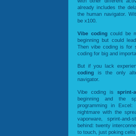
with other different ac
already includes the de
the human navigator. Wi
be x100.
Vibe coding
could be m
beginning but could lea
Then vibe coding is for 
coding for big and importa
But if you lack experi
coding
is the only alt
navigator.
Vibe coding is
sprint-
beginning and the sp
programming in Excel: 
nightmare with the spre
vaporware, sprint-and-
behind: twenty interconn
to touch, just poking cells 