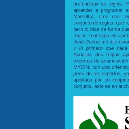
profundidad de reglas. 
aprender a programar e
Marsella), cree dos r
conjunto de reglas, que 
pero lo hice de forma que
reglas realizaba en anch
José Cuena me dijo diver
y lo primero que hace 
Aquellas dos reglas ay
expertos de acumulación 
MYCIN, con una orientac
priori
de los expertos, ya
aportada por un conjunt
conjunta, esto es en anc