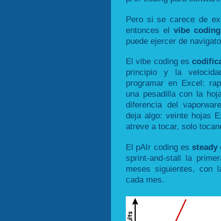
Pero si se carece de exp
entonces el
vibe coding
puede ejercer de navigato
El vibe coding es
codific
principio y la veloci
programar en Excel: ra
una pesadilla con la ho
diferencia del vaporware,
deja algo: veinte hojas 
atreve a tocar, solo toca
El pAIr coding es
steady
sprint-and-stall la pri
meses siguientes, con l
cada mes.