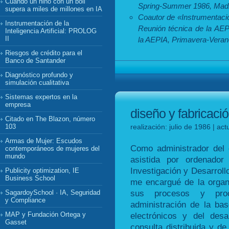
Cuando un niño con un boli
Spring-Summer 1986, Madr
supera a miles de millones en IA
Coautor de «Instrumentación
Instrumentación de la
Reunión técnica de la AEP
Inteligencia Artificial: PROLOG
II
la AEPIA, Primavera-Veran
Riesgos de crédito para el
Banco de Santander
Diagnóstico profundo y
simulación cualitativa
Sistemas expertos en la
empresa
diseño y fabricaci
Citado en The Blazon, número
103
realización: julio de 1986 | a
Armas de Mujer: Escudos
Como administrador del 
contemporáneos de mujeres del
mundo
asistida por ordenado
Investigación y Desarrol
Publicity optimization, IE
Business School
me encargué de la organi
sus procesos y proc
SagardoySchool · IA, Seguridad
y Compliance
administración de la ba
MAP y Fundación Ortega y
electrónicos y del desa
Gasset
consulta distribuida y de