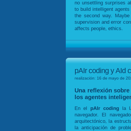
no unsettling surprises 
to build intelligent agen
the second way. Maybe it
supervision and error cor
affects people, ethics.
pAIr coding y AId c
realización: 16 de mayo de 20
Una reflexión sobre 
los agentes inteligen
En el
pAIr coding
la I
navegador. El navegad
arquitectónico, la estruct
la anticipación de prob