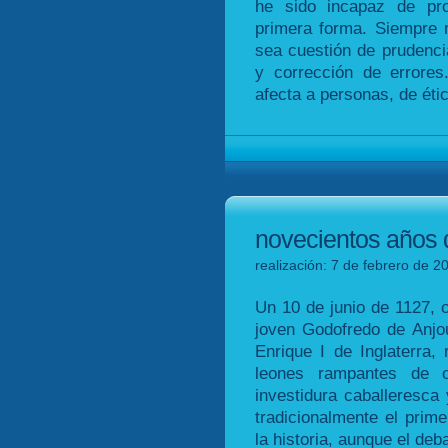
he sido incapaz de pro
primera forma. Siempre
sea cuestión de prudencia
y corrección de errores
afecta a personas, de éti
novecientos años 
realización: 7 de febrero de 2
Un 10 de junio de 1127, o
joven Godofredo de Anjou
Enrique I de Inglaterra,
leones rampantes de o
investidura caballeresca
tradicionalmente el pri
la historia, aunque el deb