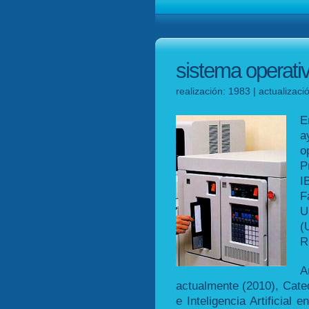
sistema operativ
realización: 1983 | actualizac
E
a
o
P
I
F
U
(
R
A
actualmente (2010), Cate
e Inteligencia Artificial 