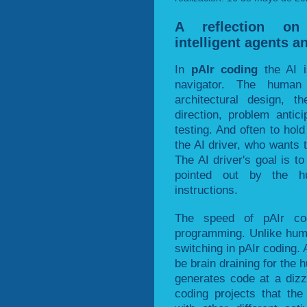
A reflection on 
intelligent agents a
In
pAIr coding
the AI i
navigator. The human
architectural design, t
direction, problem antic
testing. And often to ho
the AI driver, who wants t
The AI driver's goal is to
pointed out by the hu
instructions.
The speed of pAIr co
programming. Unlike huma
switching in pAIr coding.
be brain draining for the
generates code at a dizz
coding projects that th