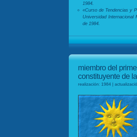
1984.
«Curso de Tendencias y Per
Universidad Internacional
de 1984.
miembro del primer
constituyente de l
realización: 1984 | actualizac