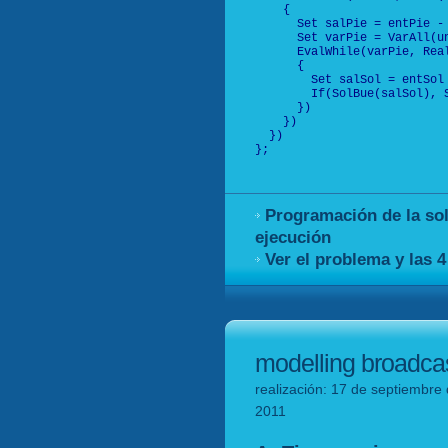
    {

      Set salPie = entPie - 
      Set varPie = VarAll(un
      EvalWhile(varPie, Real
      {

        Set salSol = entSol 
        If(SolBue(salSol), S
      })

    })

  })

};

Programación de la sol
ejecución
Ver el problema y las 
modelling broadcas
realización: 17 de septiembre 
2011