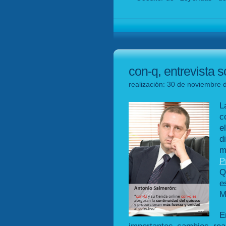
con-q, entrevista s
realización: 30 de noviembre d
L
c
e
d
m
P
Q
e
M
E