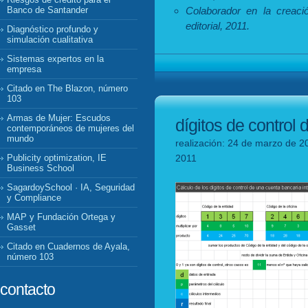
Colaborador en la creació
Banco de Santander
editorial, 2011.
Diagnóstico profundo y
simulación cualitativa
Sistemas expertos en la
empresa
Citado en The Blazon, número
103
Armas de Mujer: Escudos
dígitos de control
contemporáneos de mujeres del
mundo
realización: 24 de marzo de 20
2011
Publicity optimization, IE
Business School
SagardoySchool · IA, Seguridad
y Compliance
MAP y Fundación Ortega y
Gasset
Citado en Cuadernos de Ayala,
número 103
contacto