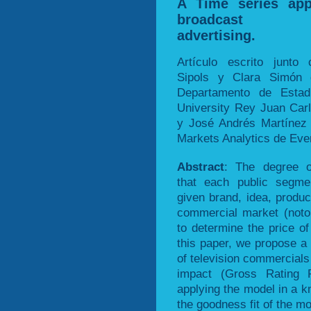
A Time series app
broadcast tel
advertising.
Artículo escrito junt
Sipols y Clara Simón 
Departamento de Estad
University Rey Juan Car
y José Andrés Martínez
Markets Analytics de Ever
Abstract
: The degree o
that each public segm
given brand, idea, produc
commercial market (notori
to determine the price of
this paper, we propose a
of television commercial
impact (Gross Rating P
applying the model in a 
the goodness fit of the mo