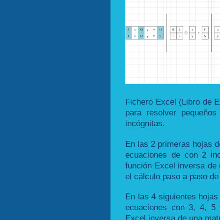
Fichero Excel (Libro de E
para resolver pequeños
incógnitas.
En las 2 primeras hojas d
ecuaciones de con 2 inc
función Excel inversa de
el cálculo paso a paso de
En las 4 siguientes hojas
ecuaciones con 3, 4, 5 
Excel inversa de una ma