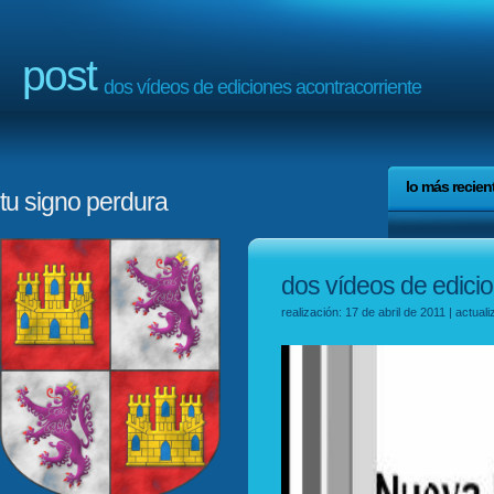
post
dos vídeos de ediciones acontracorriente
lo más recien
tu signo perdura
dos vídeos de edicio
realización: 17 de abril de 2011 | actua