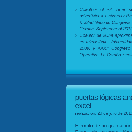
Coauthor of «A Time ser
advertising», University R
& 32nd National Congress o
Coruna, September of 2010
Coautor de «Una aproximac
en televisión», Universid
2009, y XXXII Congreso N
Operativa, La Coruña, sep
puertas lógicas an
excel
realización: 29 de julio de 20
Ejemplo de programación