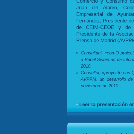
Comercio y Consumo de
Juan del Álamo, Coor
Empresarial del Ayunt
Fernández, Presidente d
de CEIM-CEOE y de D
Presidente de la Asocia
Prensa de Madrid (AVPP
Consultant, «con-Q project
a Babel Sistemas de Infor
2010.
Consultor, «proyecto con-Q
AVPPM, un desarrollo de 
noviembre de 2010.
Leer la presentación e