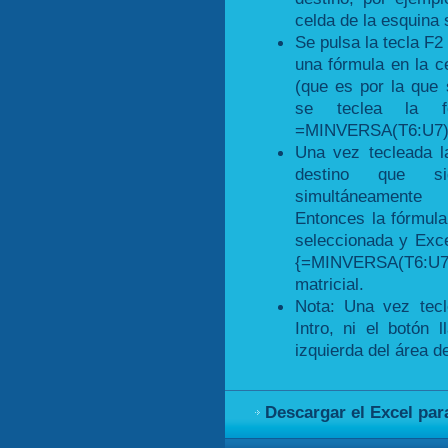
celda de la esquina 
Se pulsa la tecla F2 
una fórmula en la c
(que es por la que
se teclea la fó
=MINVERSA(T6:U7)
Una vez tecleada l
destino que si
simultáneamente 
Entonces la fórmula
seleccionada y Exce
{=MINVERSA(T6:U7)}
matricial.
Nota: Una vez tecl
Intro, ni el botón 
izquierda del área d
Descargar el Excel par