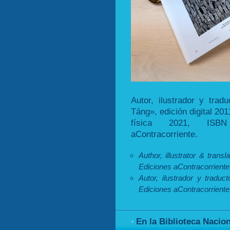
Autor, ilustrador y tra
Táng», edición digital 20
física 2021, ISBN 
aContracorriente.
Author, illustrator & tra
Ediciones aContracorriente
Autor, ilustrador y trad
Ediciones aContracorriente
En la Biblioteca Nacio