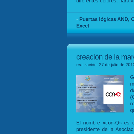
diferentes colores, para v
Puertas lógicas AND, 
Excel
creación de la mar
realización: 27 de julio de 20
G
m
d
(
r
q
El nombre «con-Q» es u
presidente de la Asocia