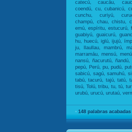
catecú, caucáu, cau
coendú, cu, cubanicú, c
cunchu, curiyú, curu
champú, chau, chistu, c
emú, espíritu, estucurú, f
guabiyú, guaicurú, guan
hu, huecú, iglú, ijujú, ímp
ju, llaullau, mambrú, 
marramáu, mensú, menú,
nansú, ñacurutú, ñandú, 
pepú, Perú, pu, pudú, putu
sabicú, sagú, samuhú, si
tabú, tacurú, tajú, tatú, 
tisú, Tolú, tribu, tu, tú, t
urubú, urucú, urutaú, ver
148 palabras acabadas