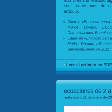
más bien a la realidad dig
con las visiones de o
artículo.
Cited in «El quiosc cerca 
Muñoz Dorado, L'Econ
Comunicacions, Barcelona,
Citado en «El quiosc cerca 
Muñoz Dorado, L'Econòm
Barcelona, enero de 2011.
Leer el artículo en PDF
ecuaciones de 2 a 
realización: 21 de enero de 20