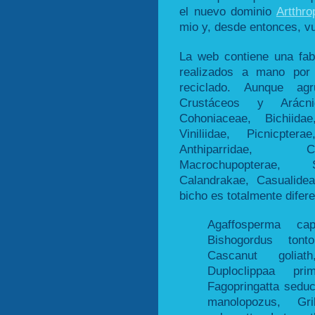
el nuevo dominio
Artthro
mio y, desde entonces, vu
La web contiene una fa
realizados a mano por
reciclado. Aunque ag
Crustáceos y Arácni
Cohoniaceae, Bichiidae
Viniliidae, Picnicpter
Anthiparridae, Ca
Macrochupopterae, Sc
Calandrakae, Casualide
bicho es totalmente difer
Agaffosperma cap
Bishogordus tont
Cascanut goliat
Duploclippaa pri
Fagopringatta seduc
manolopozus, Gril