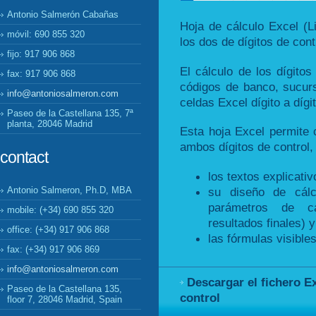
Antonio Salmerón Cabañas
Hoja de cálculo Excel (L
móvil: 690 855 320
los dos de dígitos de con
fijo: 917 906 868
El cálculo de los dígitos
fax: 917 906 868
códigos de banco, sucurs
info@antoniosalmeron.com
celdas Excel dígito a dígit
Paseo de la Castellana 135, 7ª
planta, 28046 Madrid
Esta hoja Excel permite
ambos dígitos de control,
contact
los textos explicativ
su diseño de cálc
Antonio Salmeron, Ph.D, MBA
parámetros de cá
mobile: (+34) 690 855 320
resultados finales) y
office: (+34) 917 906 868
las fórmulas visible
fax: (+34) 917 906 869
info@antoniosalmeron.com
Descargar el fichero Ex
Paseo de la Castellana 135,
control
floor 7, 28046 Madrid, Spain