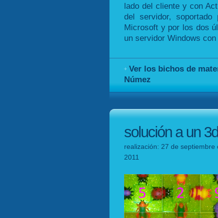
lado del cliente y con Ac
del servidor, soportad
Microsoft y por los dos ú
un servidor Windows con I
Ver los bichos de mate
Númez
solución a un 3
realización: 27 de septiembre 
2011