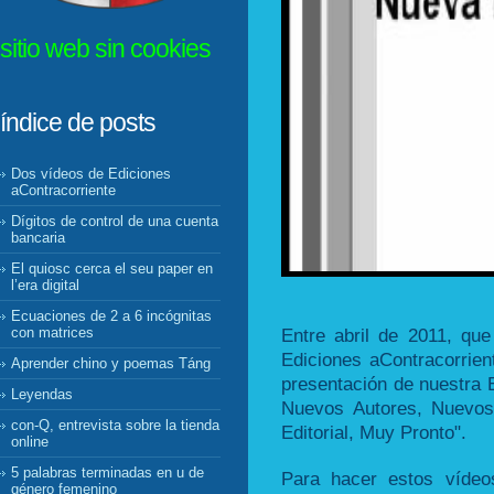
sitio web sin cookies
índice de posts
Dos vídeos de Ediciones
aContracorriente
Dígitos de control de una cuenta
bancaria
El quiosc cerca el seu paper en
l’era digital
Ecuaciones de 2 a 6 incógnitas
Entre abril de 2011, q
con matrices
Ediciones aContracorrien
Aprender chino y poemas Táng
presentación de nuestra E
Leyendas
Nuevos Autores, Nuevos
con-Q, entrevista sobre la tienda
Editorial, Muy Pronto".
online
5 palabras terminadas en u de
Para hacer estos vídeos
género femenino