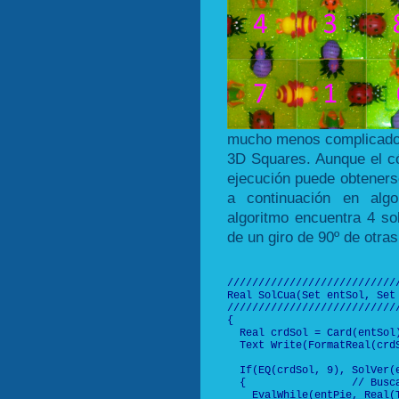
mucho menos complicado 
3D Squares. Aunque el có
ejecución puede obtenerse
a continuación en algo
algoritmo encuentra 4 so
de un giro de 90º de otras
///////////////////////////
Real SolCua(Set entSol, Set 
///////////////////////////
{

  Real crdSol = Card(entSol)
  Text Write(FormatReal(crdS
  If(EQ(crdSol, 9), SolVer(
  {                 // Busca
    EvalWhile(entPie, Real(T