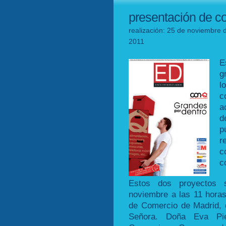
presentación de co
realización: 25 de noviembre 
2011
E
g
l
c
a
d
p
r
c
c
Estos dos proyectos 
noviembre a las 11 hora
de Comercio de Madrid, co
Señora. Doña Eva Pie