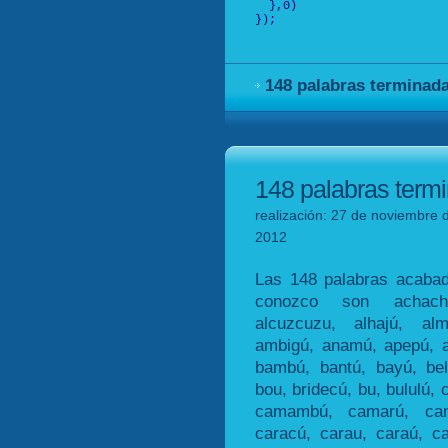
  },0)

});

148 palabras terminad
148 palabras term
realización: 27 de noviembre d
2012
Las 148 palabras acaba
conozco son achacha
alcuzcuzu, alhajú, alm
ambigú, anamú, apepú, ar
bambú, bantú, bayú, bel
bou, bridecú, bu, bululú, 
camambú, camarú, can
caracú, carau, caraú, ca