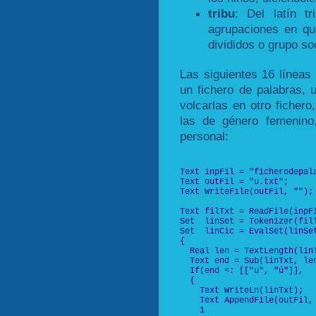
tribu
: Del latín t
agrupaciones en qu
divididos o grupo so
Las siguientes 16 líneas
un fichero de palabras, 
volcarlas en otro fichero
las de género femenino
personal:
Text inpFil = "ficherodepala
Text outFil = "u.txt";

Text WriteFile(outFil, "");

Text filTxt = ReadFile(inpFi
Set  linSet = Tokenizer(filT
Set  linCic = EvalSet(linSet
{

  Real len = TextLength(linT
  Text end = Sub(linTxt, len
  If(end <: [["u", "ú"]],

  {

    Text WriteLn(linTxt);

    Text AppendFile(outFil, 
    1
