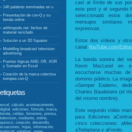
casi al límite de sus pos
148 palabras terminadas en u
este post y el segundo
seleccionado estos d
Presentación de con-Q y su
tienda online
mensajes similares m
expresivas.
artthropods.net: bichos de
material reciclado
Estos dos vídeos y otr
Solución a un 3D Squares
canal
YouTube.com/Edita
Modelling broadcast television
advertising
La banda sonora del se
Puertas lógicas AND, OR, XOR
Kevin MacLeod en
y Sumador en Excel
escucharse muchas de 
Creación de la marca colectiva
dominio público. La image
europea con-Q
«Semper Eadem», dedi
Charles Baudelaire (el tí
etiquetas
del mismo nombre).
excel, cálculo, acontracorriente,
digital, ediciones, fórmula, marca,
Este segundo vídeo marc
tienda, celdas, femenino, prensa,
para Ediciones aContra
television, mediante, online,
quiosco, creación, desarrollo,
cinco colecciones: aMe
ecuaciones, hojas, información,
aTodaplana y aFondo.
matricial, palabras, paper,