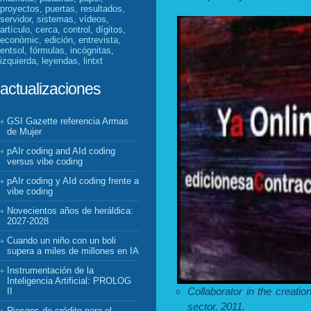
proyectos, puertas, resultados,
servidor, sistemas, vídeos,
artículo, cerca, control, dígitos,
econòmic, edición, entrevista,
entsol, fórmulas, incógnitas,
izquierda, leyendas, lintxt
actualizaciones
GSI Gazette referencia Armas
de Mujer
pAIr coding and AId coding
versus vibe coding
pAIr coding y AId coding frente a
vibe coding
Novecientos años de heráldica:
2027-2028
Cuando un niño con un boli
supera a miles de millones en IA
Instrumentación de la
Inteligencia Artificial: PROLOG
Collaborator in the creatio
II
sector, 2011.
Riesgos de crédito para el