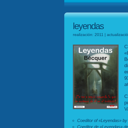
leyendas
realización: 2011 | actualizac
C
«
B
d
e
a
C
p
V
Coeditor of «Leyendas» by
Coeditor de «Leyendas» de