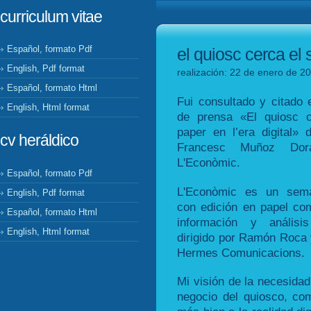
curriculum vitae
Español, formato Pdf
el quiosc cerca el 
English, Pdf format
realización: 22 de enero de 20
Español, formato Html
Fui consultado y citado e
English, Html format
de prensa «El quiosc 
paper en l’era digital» d
cv heráldico
Francesc Muñoz Do
L'Econòmic.
Español, formato Pdf
L'Econòmic es un sema
English, Pdf format
con edición en papel com
Español, formato Html
información y análisi
English, Html format
dirigido por Ramón Roca 
Hermes Comunicacions.
Mi visión de la necesidad
negocio del quiosco, com