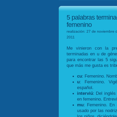
5 palabras termin
femenino
realización: 27 de noviembre 
2011
Me vinieron con la pre
terminadas en u de géne
para encontrar las 5 sig
que más me gusta es trib
cu
: Femenino. Nombr
u
: Femenino. Vigé
español.
interviú
: Del inglé
en femenino. Entrevi
mu
: Femenino. En 
usado por las nodri
los niños, diciéndol