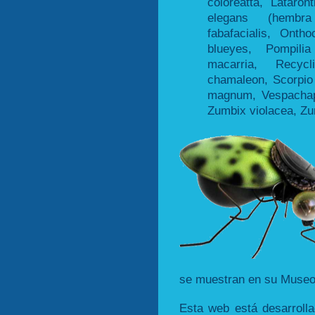
coloreatta, Lataront
elegans (hembr
fabafacialis, Onth
blueyes, Pompilia
macarria, Recycli
chamaleon, Scorpio 
magnum, Vespachapp
Zumbix violacea, Zum
se muestran en su Museo 
Esta web está desarroll