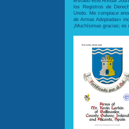
enviado este Annual Jour
los Registros de Derec
Unido. Me complace eno
de Armas Adoptadas» inc
¡Muchísimas gracias; es 