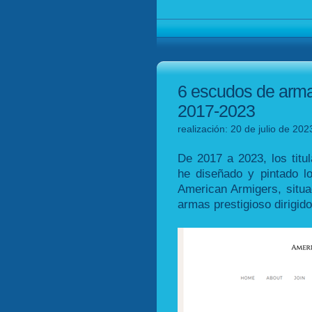
6 escudos de arma
2017-2023
realización: 20 de julio de 202
De 2017 a 2023, los tit
he diseñado y pintado l
American Armigers, situa
armas prestigioso dirigid