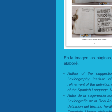
En la imagen las páginas 
elaboré.
Author of the suggest
Lexicography Institute 
refinement of the definition
of the Spanish Language, 
Autor de la sugerencia ac
Lexicografía de la Real A
definición del término herá
Española, Madrid, diciembr