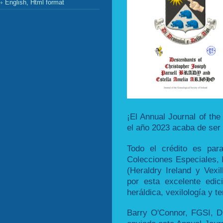
English, Html format
¡El Annual Journal of the
el año 2023 acaba de ser 
Todo el crédito es par
Colecciones Especiales, 
(Heraldry Ireland y Vexil
por esta excelente edic
heráldica, vexilología y 
Barry O'Connor, FGSI, D