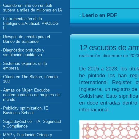
Cuando un niño con un boli
supera a miles de millones en IA
Leerlo en PDF
Instrumentación de la
Inteligencia Artificial: PROLOG
II
Riesgos de crédito para el
Banco de Santander
12 escudos de arma
Diagnóstico profundo y
simulación cualitativa
realización: diciembre de 2023
Sistemas expertos en la
De 2015 a 2023, los tit
empresa
he pintado los han reg
Citado en The Blazon, número
International Register
103
Inglaterra, un registro de
Armas de Mujer: Escudos
contemporáneos de mujeres del
Goldstraw. Esto signific
mundo
en doce entradas dentro 
Publicity optimization, IE
internacional.
Business School
SagardoySchool · IA, Seguridad
y Compliance
MAP y Fundación Ortega y