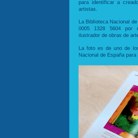
para identificar a cread
artistas.
La Biblioteca Nacional d
0005 1328 5604 por m
ilustrador de obras de art
La foto es de uno de los
Nacional de España para 