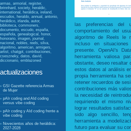
armas, armorial, register,
brinnhard, society, heraldic,
international, heráldica, ireland,
escudos, heraldo, annual, antonio,
heráldico, irlanda, autor,
las preferencias del 
biblioteca, commoners,
documento, escudo, españa,
comportamiento del usua
española, genealogical, honor,
algoritmo de Reels le re
honorario, imagen, journal,
incluso en situaciones
nacional, nobles, reels, silva,
algoritmo, american, armigers,
presente. OpenAI's Dat
artist, chatgpt, contribuciones,
herramienta valiosa pa
cseszneky, datos, david,
diccionario, emblazoned
obstante, deseo resaltar
estos datos al análisis e
actualizaciones
propia herramienta ha se
retener recuerdos de sesi
GSI Gazette referencia Armas
contribuciones más valio
de Mujer
la necesidad de reintrodu
pAIr coding and AId coding
requiriendo el mismo ni
versus vibe coding
lograr resultados satisfac
pAIr coding y AId coding frente a
sido algo sencillo, te
vibe coding
herramienta a modelizac
Novecientos años de heráldica:
futuro para evaluar su c
2027-2028