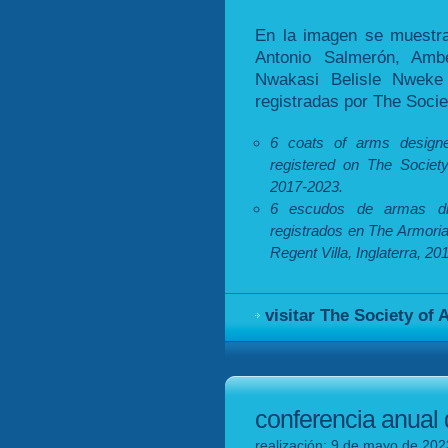
En la imagen se muestr
Antonio Salmerón, Ambe
Nwakasi Belisle Nweke
registradas por The Socie
6 coats of arms desig
registered on The Societ
2017-2023.
6 escudos de armas di
registrados en The Armorial
Regent Villa, Inglaterra, 20
visitar The Society of
conferencia anual 
realización: 9 de mayo de 202