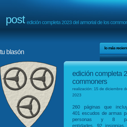
post
edición completa 2023 del armorial de los commo
lo más recien
tu blasón
edición completa 2
commoners
realización: 15 de diciembre d
2023
260 páginas que inclu
401 escudos de armas p
personas y 8 pa
entidades, 92 insignias,