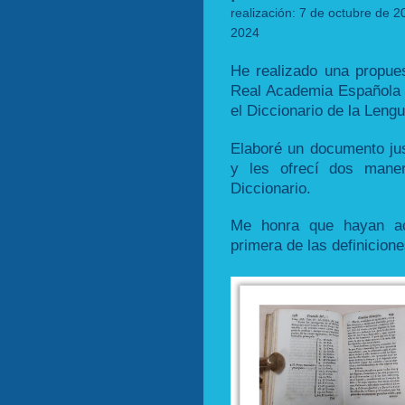
realización: 7 de octubre de 2
2024
He realizado una propuest
Real Academia Española r
el Diccionario de la Leng
Elaboré un documento just
y les ofrecí dos maner
Diccionario.
Me honra que hayan ac
primera de las definicione