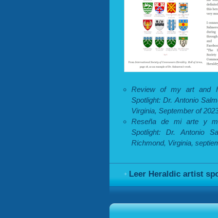
Review of my art and he
Spotlight: Dr. Antonio Sa
Virginia, September of 2023
Reseña de mi arte y met
Spotlight: Dr. Antonio 
Richmond, Virginia, septie
Leer Heraldic artist sp