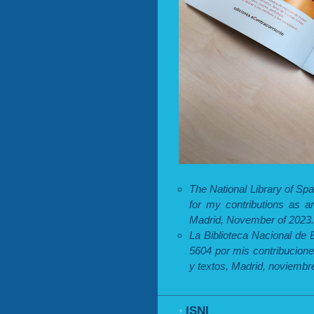
The National Library of Sp
for my contributions as an
Madrid, November of 2023.
La Biblioteca Nacional de
5604 por mis contribucione
y textos, Madrid, noviembr
ISNI