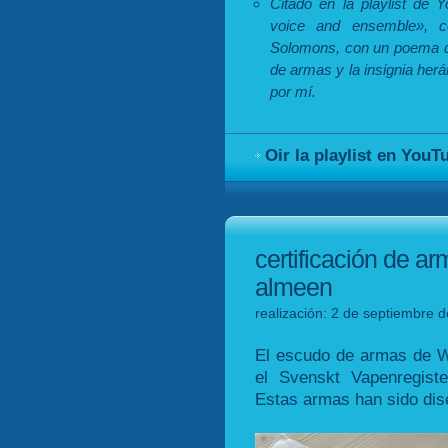
Citado en la playlist de 
voice and ensemble», 
Solomons, con un poema de
de armas y la insignia herá
por mí.
Oir la playlist en YouT
certificación de a
almeen
realización: 2 de septiembre 
El escudo de armas de W
el Svenskt Vapenregist
Estas armas han sido dis