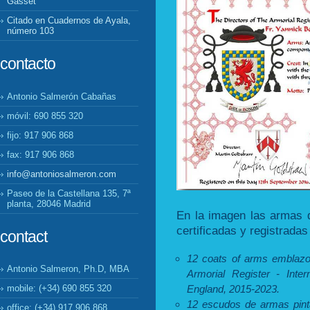
Gasset
Citado en Cuadernos de Ayala,
número 103
contacto
Antonio Salmerón Cabañas
móvil: 690 855 320
fijo: 917 906 868
fax: 917 906 868
info@antoniosalmeron.com
Paseo de la Castellana 135, 7ª
planta, 28046 Madrid
En la imagen las armas 
certificadas y registradas
contact
12 coats of arms emblaz
Antonio Salmeron, Ph.D, MBA
Armorial Register - Inter
mobile: (+34) 690 855 320
England, 2015-2023.
12 escudos de armas pint
office: (+34) 917 906 868