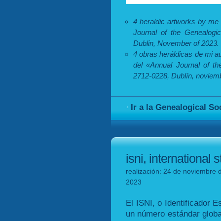
4 heraldic artworks by me
Journal of the Genealogic
Dublin, November of 2023.
4 obras heráldicas de mi a
del «Annual Journal of th
2712-0228, Dublín, noviem
Ir a la Genealogical So
isni, international
realización: 24 de noviembre 
2023
El ISNI, o Identificador 
un número estándar global