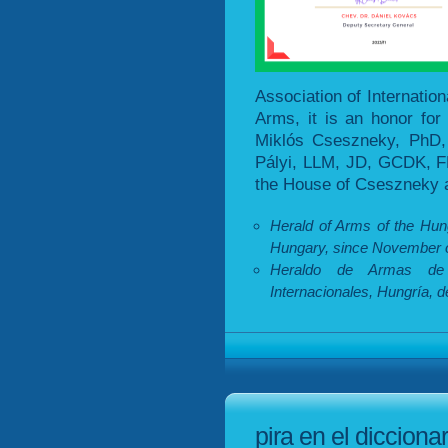
Association of Internatio
Arms, it is an honor for
Miklós Cseszneky, PhD,
Pályi, LLM, JD, GCDK, FH
the House of Cseszneky a
Herald of Arms of the Hung
Hungary, since November o
Heraldo de Armas de
Internacionales, Hungría, 
pira en el dicciona