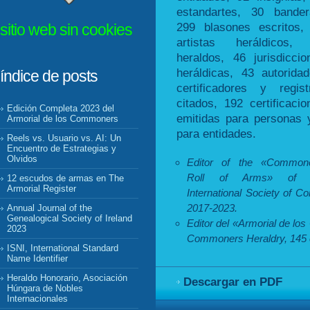
estandartes, 30 bander
299 blasones escritos,
sitio web sin cookies
artistas heráldicos,
heraldos, 46 jurisdiccio
heráldicas, 43 autoridad
índice de posts
certificadores y regist
citados, 192 certificacio
Edición Completa 2023 del
emitidas para personas 
Armorial de los Commoners
para entidades.
Reels vs. Usuario vs. AI: Un
Encuentro de Estrategias y
Olvidos
Editor of the «Commone
Roll of Arms» of 
12 escudos de armas en The
Armorial Register
International Society of C
2017-2023.
Annual Journal of the
Genealogical Society of Ireland
Editor del «Armorial de lo
2023
Commoners Heraldry, 145 e
ISNI, International Standard
Name Identifier
Heraldo Honorario, Asociación
Descargar en PDF
Húngara de Nobles
Internacionales