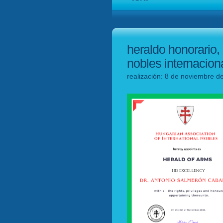
heraldo honorario,
nobles internacion
realización: 8 de noviembre d