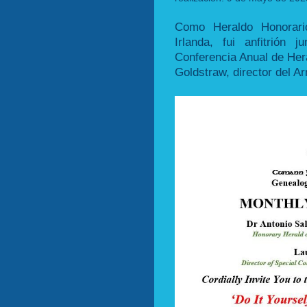
Como Heraldo Honorari
Irlanda, fui anfitrión
Conferencia Anual de Herá
Goldstraw, director del Ar