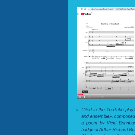
Cited in the YouTube playl
and ensemble», composed 
a poem by Vicki Brinnhard
badge of Arthur Richard B