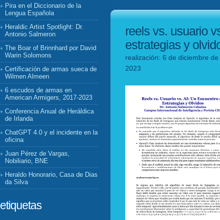
Pira en el Diccionario de la
Lengua Española
Heraldic Artist Spotlight: Dr.
reels vs. usuario v
Antonio Salmeron
estrategias y olvid
The Boar of Brinnhard por David
Warin Solomons
realización: 6 de diciembre de
2023
Certificación de armas sueca de
Wilmen Almeen
6 escudos de armas en
American Armigers, 2017-2023
Conferencia Anual de Heráldica
de Irlanda
ChatGPT 4.0 y el incidente en la
oficina
Juan Pérez de Vargas,
Nobiliario, BNE
Heraldo Honorario, Casa de Dias
da Silva
etiquetas