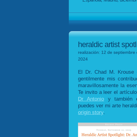
heraldic artist spot
realización: 12 de septiembre 
2024
El Dr. Chad M. Krouse 
gentilmente mis contribu
maravillosamente la esen
Te invito a leer el artícu
Dr Antonio
y también 
puedes ver mi arte heraldi
origin story
.