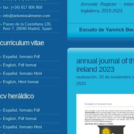
Armorial Register - Inter
fax: (+34) 917 906 869
Inglaterra, 2015-2023.
info@antoniosalmeron.com
Paseo de la Castellana 135,
floor 7, 28046 Madrid, Spain
Escudo de Yannick Beu
curriculum vitae
Español, formato Pdf
annual journal of t
English, Pdf format
ireland 2023
Español, formato Html
realización: 25 de noviembre 
English, Html format
2023
cv heráldico
Español, formato Pdf
English, Pdf format
Español, formato Html