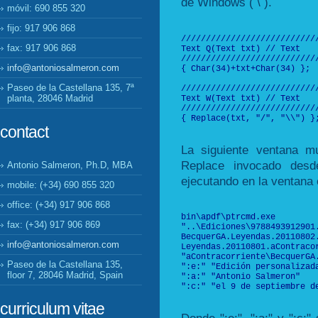
de Windows ( \ ).
móvil: 690 855 320
fijo: 917 906 868
///////////////////////////
fax: 917 906 868
Text Q(Text txt) // Text

///////////////////////////
info@antoniosalmeron.com
{ Char(34)+txt+Char(34) };

Paseo de la Castellana 135, 7ª
///////////////////////////
planta, 28046 Madrid
Text W(Text txt) // Text

///////////////////////////
{ Replace(txt, "/", "\\") };
contact
La siguiente ventana m
Replace invocado des
Antonio Salmeron, Ph.D, MBA
ejecutando en la ventana 
mobile: (+34) 690 855 320
office: (+34) 917 906 868
bin\apdf\ptrcmd.exe

fax: (+34) 917 906 869
"..\Ediciones\9788493912901.
BecquerGA.Leyendas.20110802
info@antoniosalmeron.com
Leyendas.20110801.aContracor
"aContracorriente\BecquerGA
Paseo de la Castellana 135,
":e:" "Edición personalizada
floor 7, 28046 Madrid, Spain
":a:" "Antonio Salmeron"

":c:" "el 9 de septiembre de
curriculum vitae