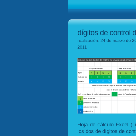
dígitos de control
realización: 24 de marzo de 20
2011
Hoja de cálculo Excel (L
los dos de dígitos de con