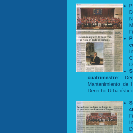
P
D
N
M
F
c
I
C
D
cuatrimestre
: Der
Mantenimiento de 
Derecho Urbanístico
c
F
I
D