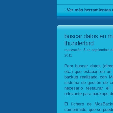
Ver más herramientas
buscar datos en m
thunderbird
realización: 5 de septiembre d
2011
Para buscar datos (direc
etc.) que estaban en un
backup realizado con M
sistema de gestión de co
necesario restaurar el
relevante para backups d
El fichero de MozBacku
comprimido, que se puede