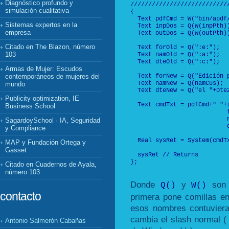
Diagnóstico profundo y
///////////////////////////
simulación cualitativa
{

  Text pdfCmd = W("bin/apdf
Sistemas expertos en la
  Text inpDos = Q(W(inpPth))
empresa
  Text outDos = Q(W(outPth))
Citado en The Blazon, número
  Text forOld = Q(":e:");

103
  Text namOld = Q(":a:");

  Text dteOld = Q(":c:");

Armas de Mujer: Escudos
  Text forNew = Q("Edición p
contemporáneos de mujeres del
  Text namNew = Q(namCus);

mundo
  Text dteNew = Q("el "+Dte2
Publicity optimization, IE
  Text cmdTxt = pdfCmd+" "+i
Business School
                           f
                           n
SagardoySchool · IA, Seguridad
                           d
y Compliance
  Real sysRet = System(cmdTx
MAP y Fundación Ortega y
Gasset
  sysRet // Returns

};

Citado en Cuadernos de Ayala,
número 103
Donde
y
son 
Q()
W()
contacto
primera pone comillas en
esos nombres contuviera
cambia el slash normal ( 
Antonio Salmerón Cabañas