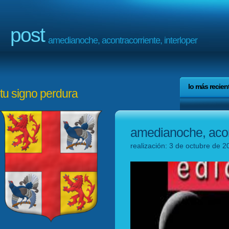
post
amedianoche, acontracorriente, interloper
lo más recien
tu signo perdura
amedianoche, acont
realización: 3 de octubre de 2