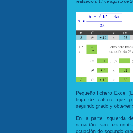
realización: 17 de agosto de 2
Pequeño fichero Excel (L
hoja de cálculo que pe
segundo grado y obtener 
En la parte izquierda de
ecuación sen encuentr
ecuación de segundo grado