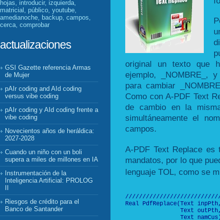
f
hojas, introducir, izquierda,
matricial, público, youtube,
amedianoche, backup, campos,
P
cerca, comprobar
u
d
actualizaciones
p
original un texto que
GSI Gazette referencia Armas
ejemplo, _NOMBRE_, y l
de Mujer
para cambiar _NOMBRE_
pAIr coding and AId coding
Como con A-PDF Text Re
versus vibe coding
de cambio en la misma 
pAIr coding y AId coding frente a
simultáneamente el nomb
vibe coding
campos.
Novecientos años de heráldica:
2027-2028
A-PDF Text Replace es t
Cuando un niño con un boli
mandatos, por lo que pu
supera a miles de millones en IA
lenguaje TOL, como se mu
Instrumentación de la
Inteligencia Artificial: PROLOG
II
///////////////////////////
Riesgos de crédito para el
Real PdfReplace(Text inpPth,
Banco de Santander
                Text outPth,
                Text namCus)