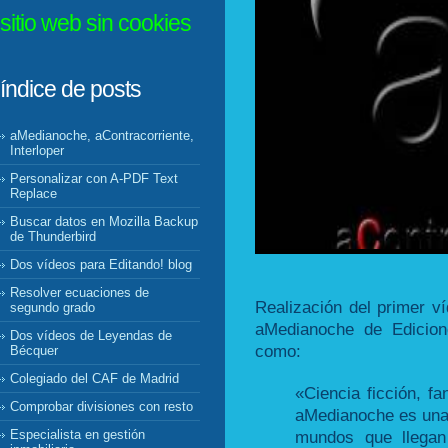
sitio web sin cookies
índice de posts
aMedianoche, aContracorriente,
Interloper
Personalizar con A-PDF Text
Replace
Buscar datos en Mozilla Backup
de Thunderbird
Dos vídeos para Editando! blog
Resolver ecuaciones de
Realización del primer v
segundo grado
aMedianoche de Edicion
Dos vídeos de Leyendas de
como:
Bécquer
Colegiado del CAF de Madrid
«Ciencia ficción, fa
Comprobar divisiones con resto
aMedianoche es una 
mundos que llegan
Especialista en gestión