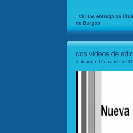
Ver las entrega de títu
de Burgos
dos vídeos de edic
realización: 17 de abril de 20