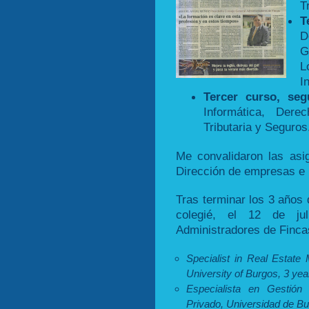
T
T
D
G
L
I
Tercer curso, seg
Informática, Derec
Tributaria y Seguros
Me convalidaron las asig
Dirección de empresas e 
Tras terminar los 3 años 
colegié, el 12 de ju
Administradores de Finca
Specialist in Real Estate
University of Burgos, 3 yea
Especialista en Gestión
Privado, Universidad de Bu