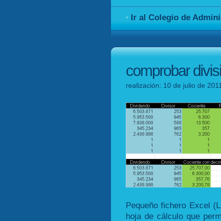
Ir al Colegio de Admin
comprobar divis
realización: 10 de julio de 201
Pequeño fichero Excel (L
hoja de cálculo que perm