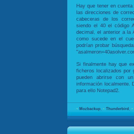
Hay que tener en cuenta 
las direcciones de corr
cabeceras de los corre
siendo el 40 el código 
decimal, el anterior a la
como sucede en el cuer
podrían probar búsqued
"asalmeron=40asolver.co
Si finalmente hay que ex
ficheros localizados por
pueden abrirse con un
información localmente. D
para ello Notepad2.
Mozbackup
,
Thunderbird
,