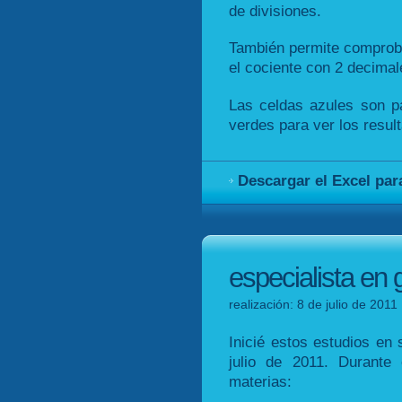
de divisiones.
También permite comproba
el cociente con 2 decimal
Las celdas azules son pa
verdes para ver los resul
Descargar el Excel par
especialista en g
realización: 8 de julio de 201
Inicié estos estudios en
julio de 2011. Durante
materias: