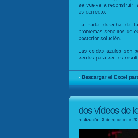
se vuelve a reconstruir 
es correcto.
La parte derecha de la
problemas sencillos de 
posterior solución.
Las celdas azules son pa
verdes para ver los resul
Descargar el Excel par
dos vídeos de l
realización: 8 de agosto de 20