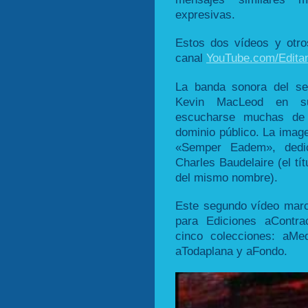
expresivas.
Estos dos vídeos y otr
canal
YouTube.com/Edita
La banda sonora del se
Kevin MacLeod en
escucharse muchas de 
dominio público. La image
«Semper Eadem», dedi
Charles Baudelaire (el tí
del mismo nombre).
Este segundo vídeo marc
para Ediciones aContra
cinco colecciones: aMe
aTodaplana y aFondo.