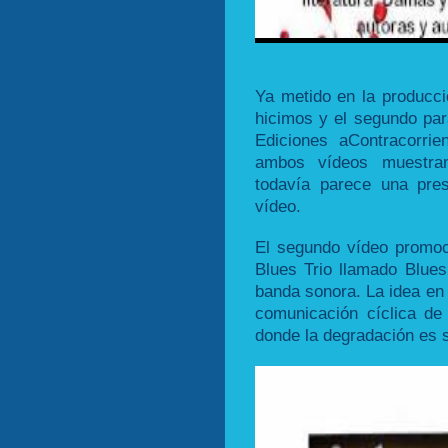
Ya metido en la producci
hicimos y el segundo par
Ediciones aContracorri
ambos vídeos muestran
todavía parece una pre
vídeo.
El segundo vídeo promoci
Blues Trio llamado Blue
banda sonora. La idea en 
comunicación cíclica d
donde la degradación es 