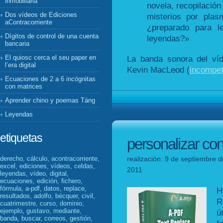
inmobiliaria
novela, recopilación
Dos vídeos de Ediciones
misterios por plas
aContracorriente
¿preparado para l
Dígitos de control de una cuenta
leyendas?»
bancaria
La banda sonora del víd
El quiosc cerca el seu paper en
l’era digital
Kevin MacLeod (
incompe
Ecuaciones de 2 a 6 incógnitas
con matrices
Aprender chino y poemas Táng
Leyendas
etiquetas
personalizar con
realización: 9 de septiembre d
derecho, cálculo, acontracorriente,
excel, ediciones, vídeos, celdas,
2011
leyendas, vídeo, digital,
ecuaciones, edición, fichero,
fórmula, a-pdf, datos, replace,
H
resultados, adolfo, bécquer, civil,
R
cuatrimestre, curso, dominio,
ejemplo, gustavo, mediante,
ú
banda, buscar, correos, gestión,