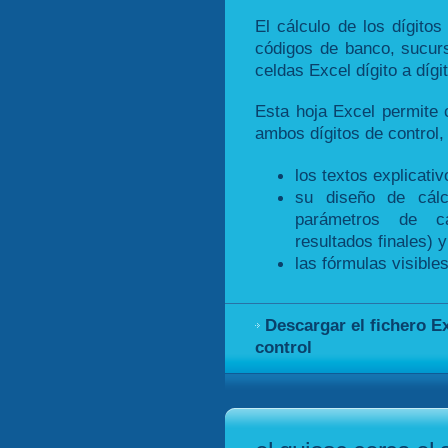
El cálculo de los dígitos
códigos de banco, sucurs
celdas Excel dígito a dígit
Esta hoja Excel permite
ambos dígitos de control,
los textos explicativ
su diseño de cálc
parámetros de cá
resultados finales) y
las fórmulas visible
Descargar el fichero Ex
control