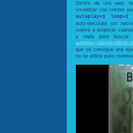
Dentro de una web, l
visualizar con ciertos p
autoplay=1 loop=1 
auto-ejecútate sin nec
vuelve a empezar cuando
y nada para buscar
autoplay=1&loop=0&rel=
que se consigue una ejec
no se utiliza pues molesta