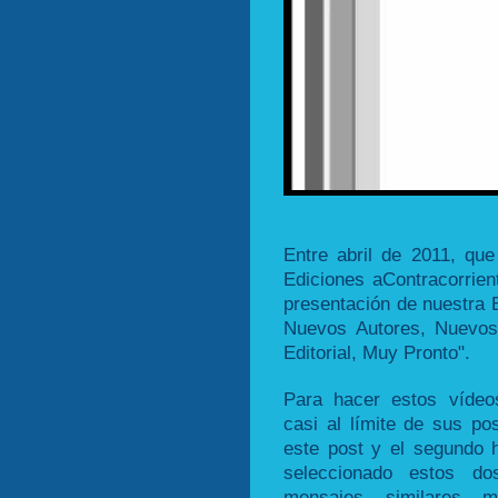
Entre abril de 2011, q
Ediciones aContracorrien
presentación de nuestra E
Nuevos Autores, Nuevos
Editorial, Muy Pronto".
Para hacer estos vídeos
casi al límite de sus pos
este post y el segundo
seleccionado estos d
mensajes similares m