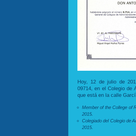
Hoy, 12 de julio de 20
09714, en el Colegio de 
que está en la calle Garc
Member of the College of R
2015.
Colegiado del Colegio de A
2015.