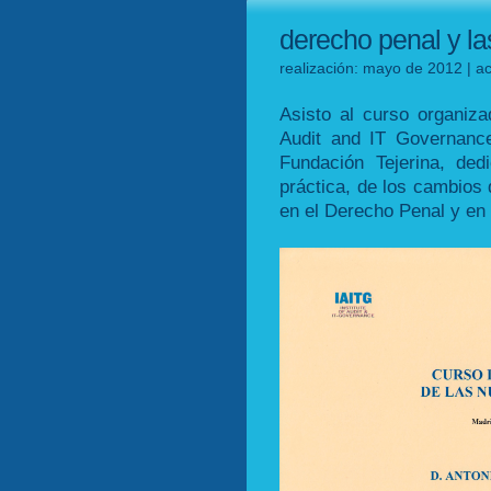
derecho penal y l
realización: mayo de 2012 | ac
Asisto al curso organizad
Audit and IT Governance
Fundación Tejerina, ded
práctica, de los cambios
en el Derecho Penal y en l