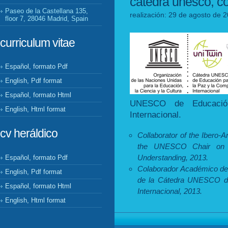
cátedra unesco, c
Paseo de la Castellana 135,
realización: 29 de agosto de 2
floor 7, 28046 Madrid, Spain
curriculum vitae
Español, formato Pdf
English, Pdf format
Español, formato Html
UNESCO de Educació
English, Html format
Internacional.
cv heráldico
Collaborator of the Ibero-
the UNESCO Chair on Ed
Understanding, 2013.
Español, formato Pdf
Colaborador Académico de 
English, Pdf format
de la Cátedra UNESCO de
Español, formato Html
Internacional, 2013.
English, Html format