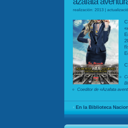
azafata aventur
realización: 2013 | actualizac
C
«
E
2
f
E
C
C
B
Coeditor de «Azafata avent
En la Biblioteca Nacio