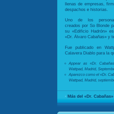
llenas de empresas, firm
despachos e historias.
Uno de los persona
creados por So Blonde p
su «Edificio Hadrón» es
«Dr. Álvaro Cabañas» y te
Fue publicado en Watt
Calavera Diablo para la qu
Appear as «Dr. Cabañas
Wattpad, Madrid, Septembe
Aparezco como el «Dr. Cab
Wattpad, Madrid, septiemb
Más del «Dr. Cabañas»