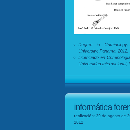
Degree in Criminology, F
University, Panama, 2012.
Licenciado en Criminología
Universidad Internacional,
informática foren
realización: 29 de agosto de 2
2012