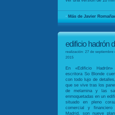
ver una versión de 10 min
Más de Javier Romaña
edificio hadrón 
realización: 27 de septiembre 
2015
En «Edificio Hadrón»
escritora So Blonde cuen
con todo lujo de detalles,
que se vive tras los pane
de melamina y las sa
enmoquetadas en un edifi
situado en pleno cora
comercial y financiero
Madrid, son nueve plan