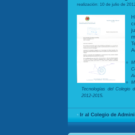
realización: 10 de julio de 20
H
c
j
m
T
A
M
C
A
M
Tecnologías del Colegio 
2012-2015.
Ir al Colegio de Admin