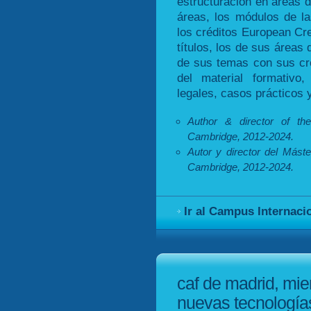
estructuración en áreas d
áreas, los módulos de la
los créditos European Cr
títulos, los de sus áreas
de sus temas con sus cr
del material formativo
legales, casos prácticos y
Author & director of th
Cambridge, 2012-2024.
Autor y director del Máste
Cambridge, 2012-2024.
Ir al Campus Internacio
caf de madrid, mi
nuevas tecnología