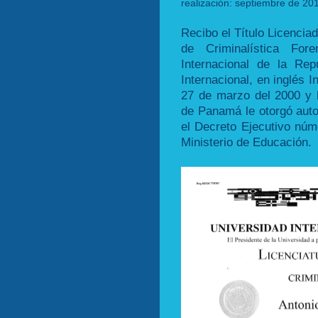
realización: septiembre de 201
Recibo el Título Licencia
de Criminalística For
Internacional de la Re
Internacional, en inglés I
27 de marzo del 2000 y l
de Panamá le otorgó auto
el Decreto Ejecutivo nú
Ministerio de Educación.