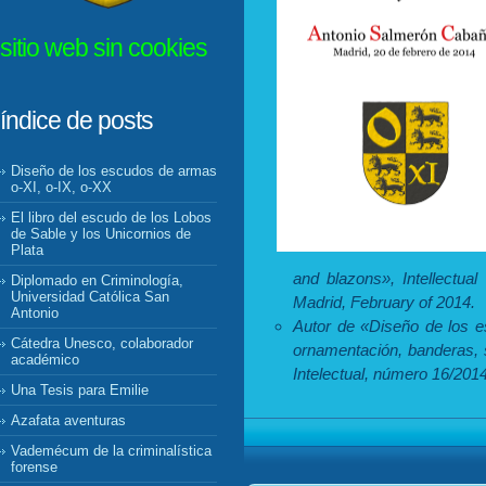
sitio web sin cookies
índice de posts
Diseño de los escudos de armas
o-XI, o-IX, o-XX
El libro del escudo de los Lobos
de Sable y los Unicornios de
Plata
and blazons», Intellectua
Diplomado en Criminología,
Universidad Católica San
Madrid, February of 2014.
Antonio
Autor de «Diseño de los e
Cátedra Unesco, colaborador
ornamentación, banderas, s
académico
Intelectual, número 16/201
Una Tesis para Emilie
Azafata aventuras
Vademécum de la criminalística
forense