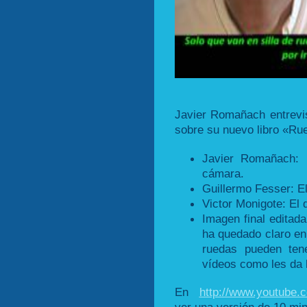
Javier Romañach entrevis
sobre su nuevo libro «Ru
Javier Romañach: 
cámara.
Guillermo Fesser: E
Victor Monigote: El 
Imagen final edita
ha quedado claro en 
ruedas pueden tene
vídeos como les da 
En
http://www.youtube