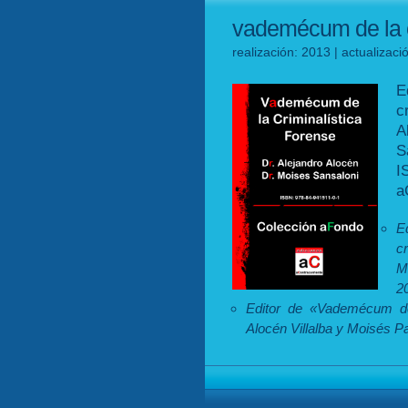
vademécum de la c
realización: 2013 | actualizac
E
c
A
S
I
a
E
c
M
2
Editor de «Vademécum de 
Alocén Villalba y Moisés P