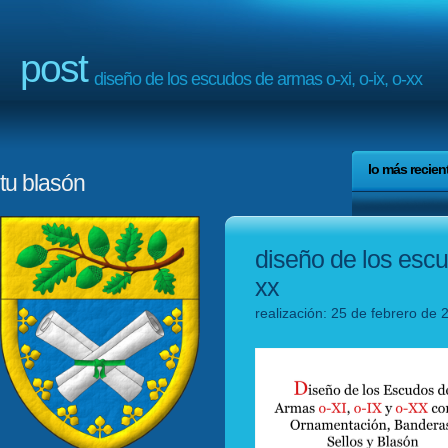
post
diseño de los escudos de armas o-xi, o-ix, o-xx
lo más recien
tu blasón
diseño de los escu
xx
realización: 25 de febrero de 