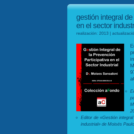
gestión integral de
en el sector industr
realización: 2013 | actualizac
E
p
i
M
9
a
E
p
M
2
Editor de «Gestión integral
industrial» de Moisés Paul