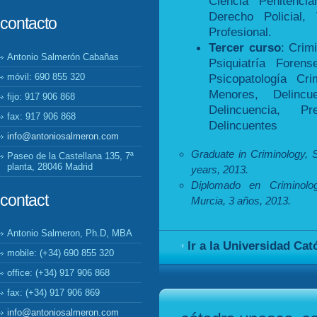
Ciencia Penitencia
Derecho Policial, 
contacto
Profesional.
Tercer curso
: Crim
Antonio Salmerón Cabañas
Psiquiatría Foren
Psicopatología Cr
móvil: 690 855 320
Menores, Delincu
fijo: 917 906 868
Delincuencia, P
fax: 917 906 868
Delincuentes
info@antoniosalmeron.com
Graduate in Criminology, S
Paseo de la Castellana 135, 7ª
planta, 28046 Madrid
years, 2013.
Diplomado en Criminolog
contact
Murcia, 3 años, 2013.
Antonio Salmeron, Ph.D, MBA
Ir a la Universidad Cat
mobile: (+34) 690 855 320
office: (+34) 917 906 868
fax: (+34) 917 906 869
info@antoniosalmeron.com