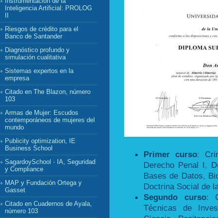
Instrumentación de la
Inteligencia Artificial: PROLOG
II
Riesgos de crédito para el
Banco de Santander
Diagnóstico profundo y
simulación cualitativa
Sistemas expertos en la
empresa
Citado en The Blazon, número
103
Armas de Mujer: Escudos
contemporáneos de mujeres del
mundo
Publicity optimization, IE
Business School
Primer curso
: Cri
SagardoySchool · IA, Seguridad
Derecho Penal I, De
y Compliance
Bases de Datos, Bio
MAP y Fundación Ortega y
Doctrina Social de la
Gasset
Segundo curso
: 
Citado en Cuadernos de Ayala,
Técnicas de Invest
número 103