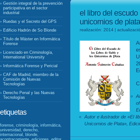
Gestión integral de la prevención
participativa en el sector
el libro del escudo
industrial
unicornios de plat
Ruedas y el Secreto del GPS
realización: 2014 | actualizac
Edificio Hadrón de So Blonde
Título de Máster en Informática
A
Forense
e
Licenciado en Criminología,
U
International University
2
Informática Forense y Pericial
E
CAF de Madrid, miembro de la
Comisión de Nuevas
C
Tecnologías
Derecho Penal y las Nuevas
Au
Tecnologías
o
E
etiquetas
Autor e ilustrador de «El l
Unicornios de Plata», Edic
forense, criminología, informática,
universidad, derecho,
internacional, blonde,
acontracorriente, ediciones, editor,