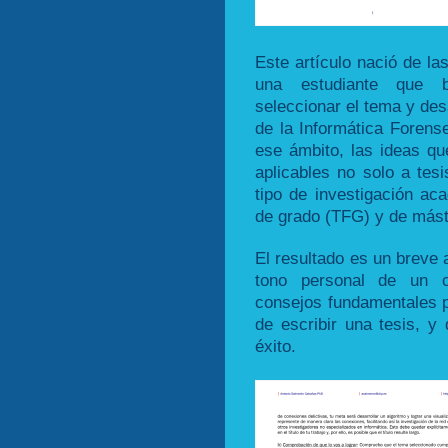
Este artículo nació de la
una estudiante que b
seleccionar el tema y des
de la Informática Forens
ese ámbito, las ideas qu
aplicables no solo a tesi
tipo de investigación aca
de grado (TFG) y de mást
El resultado es un breve 
tono personal de un co
consejos fundamentales p
de escribir una tesis, y
éxito.