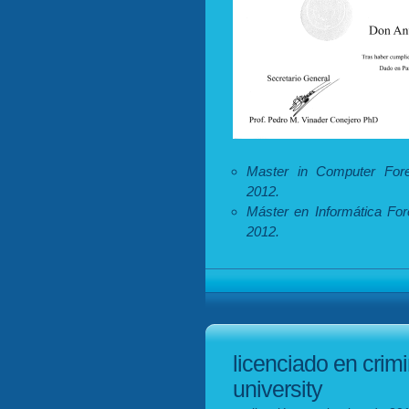
Master in Computer Foren
2012.
Máster en Informática For
2012.
licenciado en crimi
university