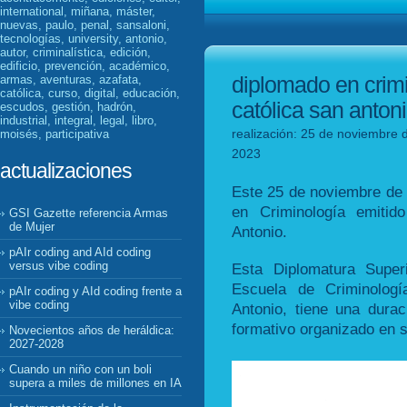
international, miñana, máster,
nuevas, paulo, penal, sansaloni,
tecnologías, university, antonio,
autor, criminalística, edición,
edificio, prevención, académico,
diplomado en crimi
armas, aventuras, azafata,
católica, curso, digital, educación,
católica san anton
escudos, gestión, hadrón,
industrial, integral, legal, libro,
realización: 25 de noviembre d
moisés, participativa
2023
actualizaciones
Este 25 de noviembre de 
en Criminología emitid
GSI Gazette referencia Armas
de Mujer
Antonio.
pAIr coding and AId coding
versus vibe coding
Esta Diplomatura Super
Escuela de Criminologí
pAIr coding y AId coding frente a
vibe coding
Antonio, tiene una dura
formativo organizado en s
Novecientos años de heráldica:
2027-2028
Cuando un niño con un boli
supera a miles de millones en IA